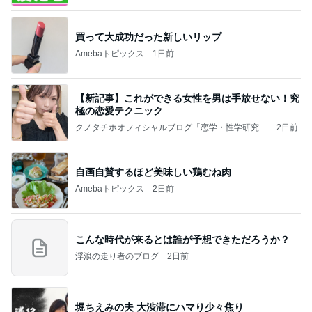
買って大成功だった新しいリップ
Amebaトピックス
1日前
【新記事】これができる女性を男は手放せない！究
極の恋愛テクニック
クノタチホオフィシャルブログ「恋学・性学研究
2日前
室」Powered by Ameba
自画自賛するほど美味しい鶏むね肉
Amebaトピックス
2日前
こんな時代が来るとは誰が予想できただろうか？
浮浪の走り者のブログ
2日前
堀ちえみの夫 大渋滞にハマり少々焦り