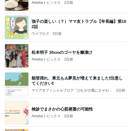
Amebaトピックス
2日前
強子の楽しい（？）ママ友トラブル【年長編】第10
2話
ウメブログ
2日前
松本明子 30cmのゴーヤを糠漬け
Amebaトピックス
2日前
能登揺れ、東北も⚠️夢見が増えて来ました❗️注意し
てください❗️
マリアオフィシャルブログ「ひむかの風にさそわれ
2日前
て」Powered by Ameba
検診でまさかの心筋梗塞の可能性
Amebaトピックス
2日前