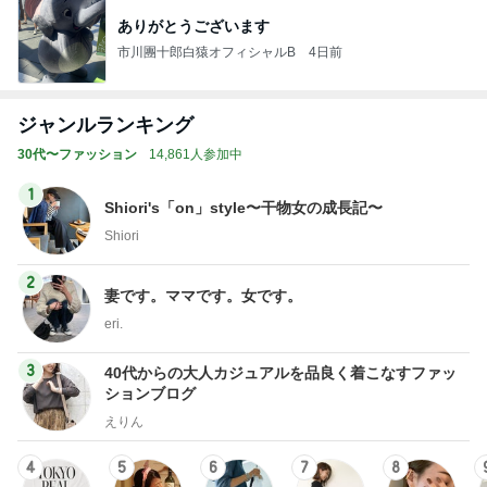
ありがとうございます
市川團十郎白猿オフィシャルB
4日前
ジャンルランキング
30代〜ファッション
14,861人参加中
1
Shiori's「on」style〜干物女の成長記〜
Shiori
2
妻です。ママです。女です。
eri.
3
40代からの大人カジュアルを品良く着こなすファッ
ションブログ
えりん
4
5
6
7
8