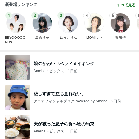
新登場ランキング
すべて見る
1
2
3
4
5
BEYOOOOO
島倉りか
ゆうこりん
MOMIママ
石 安伊
NDS
娘のかわいいベッドメイキング
Amebaトピックス
1日前
悲しすぎて立ち直れない。
クロオフィシャルブログPowered by Ameba
2日前
夫が破った息子の食べ物の約束
Amebaトピックス
1日前