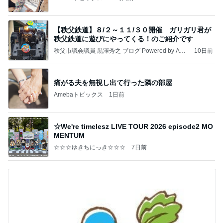
【秩父鉄道】８/２～１１/３０開催 ガリガリ君が
秩父鉄道に遊びにやってくる！のご紹介です
秩父市議会議員 黒澤秀之 ブログ Powered by Ame
10日前
ba
痛がる夫を無視し出て行った隣の部屋
Amebaトピックス
1日前
☆We're timelesz LIVE TOUR 2026 episode2 MO
MENTUM
☆☆☆ゆきちにっき☆☆☆
7日前