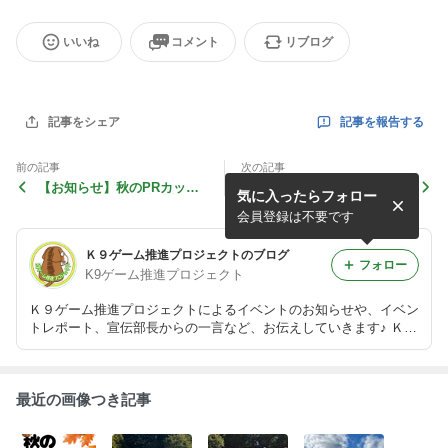
いいね
コメント
リブログ
記事を報告する
記事をシェア
前の記事
次の記事
【お知らせ】秋のPRカップ2
ワフスタイル2011 義援金の
気に入ったらフォロー
011 開催します＠秋ヶ瀬公園
ご報告
会員登録は不要です
Ｋ９ゲーム推進プロジェクトのブログ
フォロー
K9ゲーム推進プロジェクト
Ｋ９ゲーム推進プロジェクトによるイベントのお知らせや、イベン
トレポート、宣伝部長からの一言など、お伝えしていきます♪ Ｋ９
ゲーム推進プロジェクトのＨＰも完成しました！→ http://www.k9g
ames-projects.com/
最近の画像つき記事