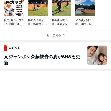
秋のPRカップ2
彩の森入間公
彩の森入間公
彩の森入間公
026＠山中湖
園 体験会レ
園 体験会レ
園 体験会レ
開催決定！
ポ ⑤
ポ ④
ポ ③
もっと見る
ABEMA
元ジャンポケ斉藤被告の妻がSNSを更
新