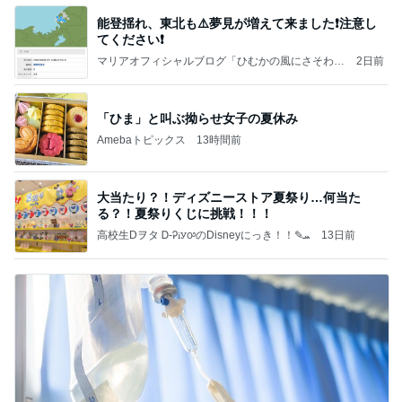
能登揺れ、東北も⚠️夢見が増えて来ました❗️注意し
てください❗️
マリアオフィシャルブログ「ひむかの風にさそわれ
2日前
て」Powered by Ameba
「ひま」と叫ぶ拗らせ女子の夏休み
Amebaトピックス
13時間前
大当たり？！ディズニーストア夏祭り…何当た
る？！夏祭りくじに挑戦！！！
高校生Dヲタ Ꭰ-ᎮꭵꭹꭴのDisneyにっき！！✎ܚ
13日前