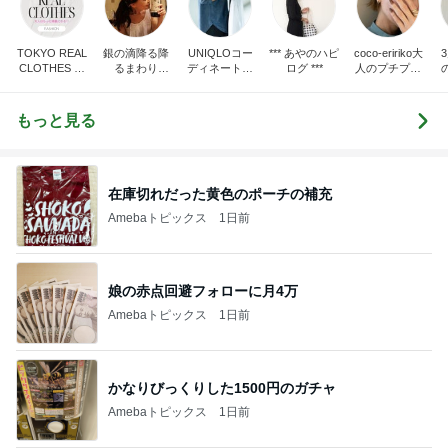
TOKYO REAL
銀の滴降る降
UNIQLOコー
*** あやのハピ
coco-eririko大
CLOTHES 大
るまわり
ディネート日
ログ ***
人のプチプラ
人世代のリア
に・・・
記
mixコーデ
ハ
ルクローズ
♪
もっと見る
在庫切れだった黄色のポーチの補充
Amebaトピックス
1日前
娘の赤点回避フォローに月4万
Amebaトピックス
1日前
かなりびっくりした1500円のガチャ
Amebaトピックス
1日前