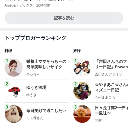
Amebaトピックス
20時間前
記事を読む
トップブロガーランキング
料理
旅行
1
1
栄養士ママそっち～の
「吉田さんちのフ
簡単美味しいサイクル
リー日記」Powere
献立
y Ameba 吉田さ
そっち～
吉田さんファミリー
ミリーオフィシャ
ログ
2
2
☆やまあこ☆さん
ゆうき酒場
ィズニー日記
ゆうき
☆やまあこ☆
3
3
日々是甘露2〜デ
毎日笑顔で過ごしたい
ー風味〜
モモ母さん
甘露