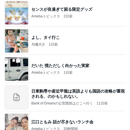
センスが良過ぎて困る限定グッズ
Amebaトピックス
2日前
よし、タイ行こ
与儀大介
1日前
だいた 慌ただしく向かった実家
Amebaトピックス
1日前
日東駒専や産近甲龍は英語よりも国語の攻略が重視
される、のかもしれない。
Bank of Dreamの公営競技はどこへ行く
11日前
江口ともみ 話が尽きないランチ会
Amebaトピックス
20時間前