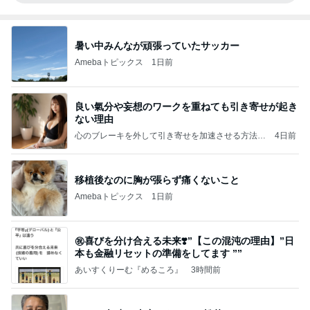
暑い中みんなが頑張っていたサッカー
Amebaトピックス
1日前
良い氣分や妄想のワークを重ねても引き寄せが起き
ない理由
心のブレーキを外して引き寄せを加速させる方法：
4日前
引き寄せ研究所
移植後なのに胸が張らず痛くないこと
Amebaトピックス
1日前
㊗️喜びを分け合える未来❣️”【この混沌の理由】”⽇
本も⾦融リセットの準備をしてます ””
あいすくりーむ『めるころ』
3時間前