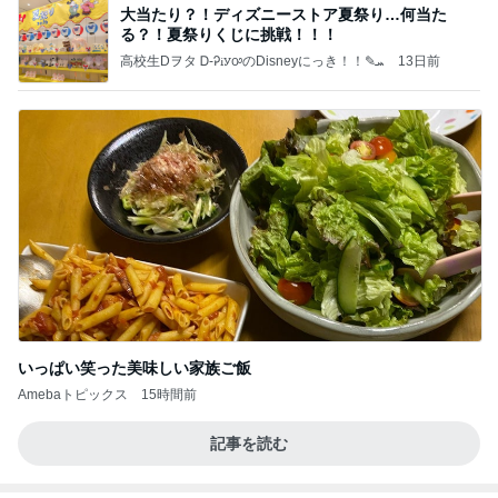
大当たり？！ディズニーストア夏祭り…何当た
る？！夏祭りくじに挑戦！！！
高校生Dヲタ Ꭰ-ᎮꭵꭹꭴのDisneyにっき！！✎ܚ
13日前
いっぱい笑った美味しい家族ご飯
Amebaトピックス
15時間前
記事を読む