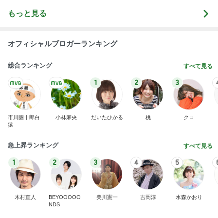
もっと見る
オフィシャルブロガーランキング
総合ランキング
すべて見る
1
2
3
市川團十郎白
小林麻央
だいたひかる
桃
クロ
猿
急上昇ランキング
すべて見る
1
2
3
4
5
木村直人
BEYOOOOO
美川憲一
吉岡淳
水森かおり
NDS