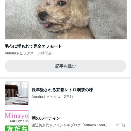
毛布に埋もれて完全オフモード
Amebaトピックス
12時間前
記事を読む
長年愛される京都レトロ喫茶の味
Amebaトピックス
2日前
朝のルーティン
渡辺美奈代オフィシャルブログ「Minayo Land」P
2日前
owered by Ameba