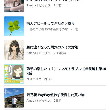
Amebaトピックス
1日前
病人アピールしてきたクソ義母
田舎のクソ義母vs都会育ちの嫁
2日前
急に濃くなった両頬のシミの対処
Amebaトピックス
22時間前
強子の楽しい（？）ママ友トラブル【年長編】第10
2話
ウメブログ
2日前
若乃花 PayPay使わず後悔した買い物
Amebaトピックス
2日前