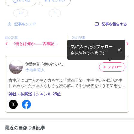
いいね
リブログ
20
1
記事を報告する
記事をシェア
前の記事
次の記事
〈善とは何か――古事記
水を飲みたくない馬に水は飲
気に入ったらフォロー
の“善・うるわし”〉
ませられないように、魂の渇
きを覚えていない人には
会員登録は不要です
伊勢神宮「神の計らい」
フォロー
天地自遊人
古事記に日本人の生き方を学ぶ「華都子塾」主宰 神話や民話の中
に込められた日本人らしさを読み解いて学び現代を生きる知恵を広
めています。 三重県明和町の斎宮の近くの古民家で協生農法（自
神社・仏閣巡りジャンル 25位
然農法）をしながら日々の暮らしを綴っています。
最近の画像つき記事