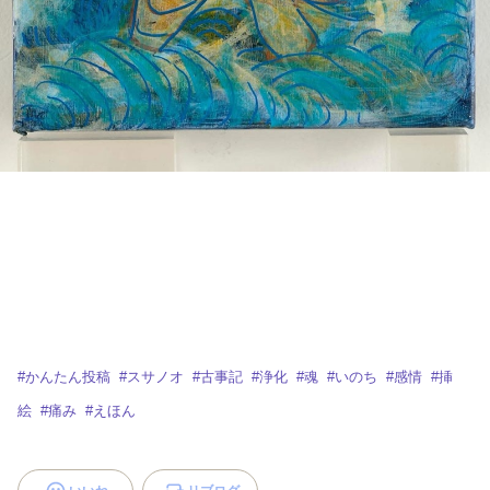
#
かんたん投稿
#
スサノオ
#
古事記
#
浄化
#
魂
#
いのち
#
感情
#
挿
絵
#
痛み
#
えほん