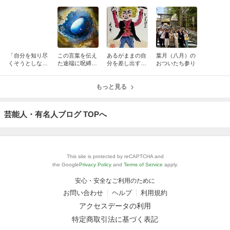
「自分を知り尽
この言葉を伝え
あるがままの自
葉月（八月）の
くそうとしなく
た途端に呪縛か
分を差し出すと
おついたち参り
ていい。
ら解かれたよう
いうこと
に楽になった人
がいた。
もっと見る
芸能人・有名人ブログ TOPへ
This site is protected by reCAPTCHA and
the Google
Privacy Policy
and
Terms of Service
apply.
安心・安全なご利用のために
お問い合わせ
ヘルプ
利用規約
アクセスデータの利用
特定商取引法に基づく表記