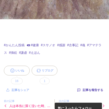
#
かんたん投稿
#
健康
#
スサノオ
#
感謝
#
古事記
#
魂
#
アマテラ
ス
#
挿絵
#
謙虚
#
えほん
いいね
リブログ
16
1
記事を報告する
記事をシェア
前の記事
次の記事
人は本当に深く泣いた時、
シリーズ三作目完成〜❣️「光
気に入ったらフォロー