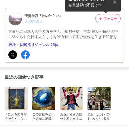
以前の自分ではいられない。
胎」
会員登録は不要です
伊勢神宮「神の計らい」
フォロー
天地自遊人
古事記に日本人の生き方を学ぶ「華都子塾」主宰 神話や民話の中
に込められた日本人らしさを読み解いて学び現代を生きる知恵を広
めています。 三重県明和町の斎宮の近くの古民家で協生農法（自
神社・仏閣巡りジャンル 25位
然農法）をしながら日々の暮らしを綴っています。
最近の画像つき記事
「自分を知り尽
この言葉を伝え
あるがままの自
葉月（八月）の
くそうとしなく
た途端に呪縛か
分を差し出すと
おついたち参り
ていい。
ら解かれたよう
いうこと
に楽になった人