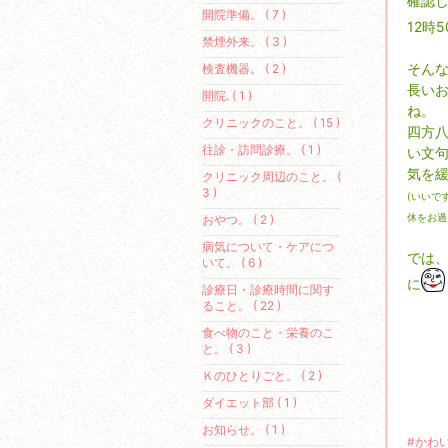
確認
開院準備。 ( 7 )
12時
禁煙外来。 ( 3 )
そん
検査機器。 ( 2 )
長い
開院. ( 1 )
ね。
クリニックのこと。 ( 15 )
四方八
往診・訪問診療。 ( 1 )
い文
気を
クリニック周辺のこと。 (
3 )
(いいで
おやつ。 ( 2 )
休をお過
病気について・ケアにつ
では
いて。 ( 6 )
に
診療日・診療時間に関す
ること。 ( 22 )
食べ物のこと・栄養のこ
と。 ( 3 )
Ｋのひとりごと。 ( 2 )
ダイエット部 ( 1 )
お知らせ。 ( 1 )
#かわ