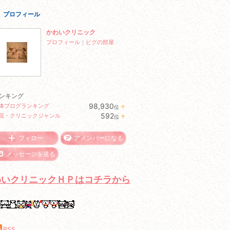
プロフィール
かわいクリニック
プロフィール
｜
ピグの部屋
ンキング
98,930
体ブログランキング
位
↑
ラ
592
院・クリニックジャンル
位
↑
ン
ラ
キ
ン
ン
キ
フォロー
アメンバーになる
グ
ン
上
グ
メッセージを送る
昇
上
昇
わいクリニックＨＰはコチラから
RSS