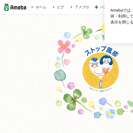
ホーム
ピグ
アメブロ
パン教室で娘と同じ
こんにちは☺ | かわいクリニックのブログ。