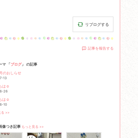
リブログする
記事を報告する
ーマ 「
ブログ
」 の記事
8月のおしらせ
7-13
ちは☺
6-26
ちは☺
6-10
る >>
画像つき記事
もっと見る >>