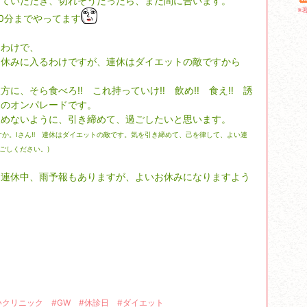
していただき、切れそうだったら、まだ間に合います。
※
50分までやってます
ゝ
なわけで、
お休みに入るわけですが、連休はダイエットの敵ですから
方に、そら食べろ‼ これ持っていけ‼ 飲め‼ 食え‼ 誘
句のオンパレードです。
緩めないように、引き締めて、過ごしたいと思います。
すか。Iさん‼ 連休はダイエットの敵です。気を引き締めて、己を律して、よい連
ごしください。)
、連休中、雨予報もありますが、よいお休みになりますよう
いクリニック
#GW
#休診日
#ダイエット