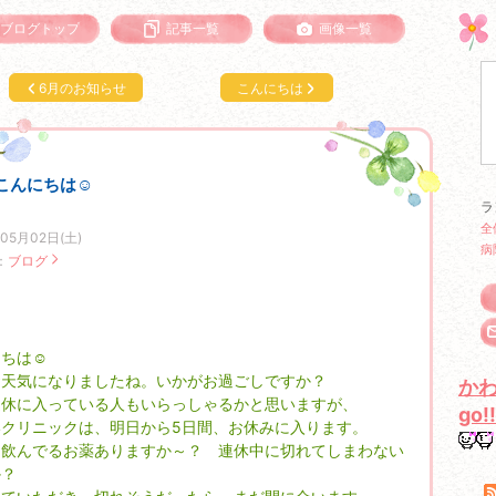
ブログトップ
記事一覧
画像一覧
6月のお知らせ
こんにちは
こんにちは☺
ラ
全
年05月02日(土)
病
：
ブログ
にちは☺
お天気になりましたね。いかがお過ごしですか？
か
連休に入っている人もいらっしゃるかと思いますが、
go!!
いクリニックは、明日から5日間、お休みに入ります。
も飲んでるお薬ありますか～？ 連休中に切れてしまわない
か？