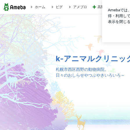
高野豆腐で作る飽き
ホーム
ピグ
アメブロ
楽しいシニアライフ | k-アニマルクリニックのブログ
k-アニマルクリニッ
札幌市西区西野の動物病院。
日々のおしらせやつぶやきいろいろ～