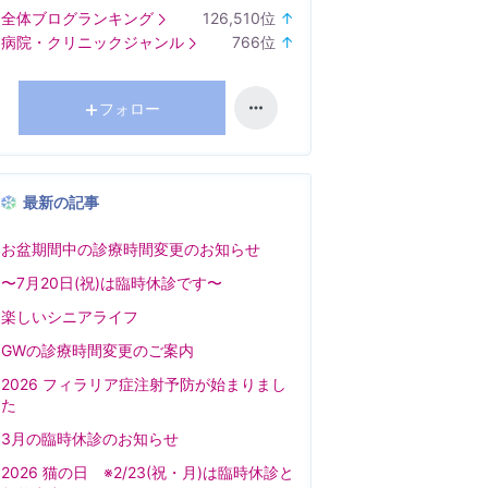
全体ブログランキング
126,510
位
↑
ラ
病院・クリニックジャンル
766
位
↑
ン
ラ
キ
ン
ン
キ
フォロー
グ
ン
上
グ
昇
上
最新の記事
昇
お盆期間中の診療時間変更のお知らせ
〜7月20日(祝)は臨時休診です〜
楽しいシニアライフ
GWの診療時間変更のご案内
2026 フィラリア症注射予防が始まりまし
た
3月の臨時休診のお知らせ
2026 猫の日 ※2/23(祝・月)は臨時休診と