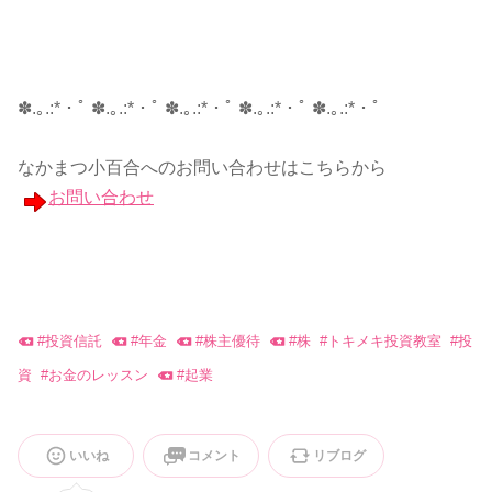
✽.｡.:*・ﾟ ✽.｡.:*・ﾟ ✽.｡.:*・ﾟ ✽.｡.:*・ﾟ ✽.｡.:*・ﾟ
なかまつ小百合へのお問い合わせはこちらから
お問い合わせ
#
投資信託
#
年金
#
株主優待
#
株
#
トキメキ投資教室
#
投
資
#
お金のレッスン
#
起業
いいね
コメント
リブログ