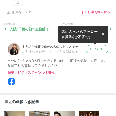
2
記事を報告する
記事をシェア
前の記事
次の記事
入院3日目の朝〜血糖値は30
おはようワタシ〜朝の病室か
気に入ったらフォロー
5から150台に、18:30にベッ
ら
ドに入る食後の10分散歩
会員登録は不要です
トキメキ投資で自分の人生にトキメキを
フォロー
なかまつ小百合【トキメキ投資&女子力向上研究所】
自分の”トキメキ”銘柄を自分で見つけて、応援の気持ちを投じる。
投資で社会貢献してみませんか？
起業・ビジネスジャンル 178位
最近の画像つき記事