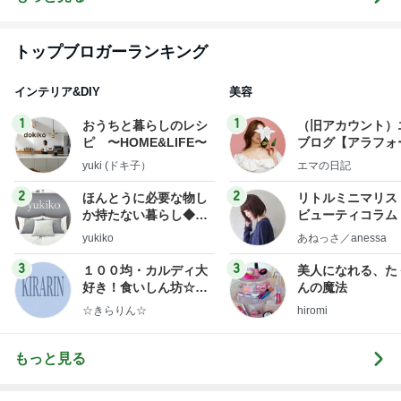
トップブロガーランキング
インテリア&DIY
美容
1
1
おうちと暮らしのレシ
（旧アカウント）
ピ 〜HOME&LIFE〜
ブログ【アラフォ
社売却セカンドラ
yuki (ドキ子）
エマの日記
フ】
2
2
ほんとうに必要な物し
リトルミニマリス
か持たない暮らし◆Ke
ビューティコラム 
ep Life Simple◆〜イ
little minimalist'
yukiko
あねっさ／anessa
ンテリアのきろく〜
uty colum
3
3
１００均・カルディ大
美人になれる、た
好き！食いしん坊☆き
んの魔法
らりん☆のブログ
☆きらりん☆
hiromi
もっと見る