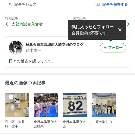
記事を報告する
記事をシェア
前の記事
次の記事
支部内試合入賞者
空手 東品川道場 キッズ
気に入ったらフォロー
会員登録は不要です
極真会館東京城南大崎支部のブログ
フォロー
鈴木由一
日々の稽古を綴ってます。
最近の画像つき記事
品川区 大井
全日本体重別大
全日本体重別大
夏の楽しみ
町 空手
会結果
会