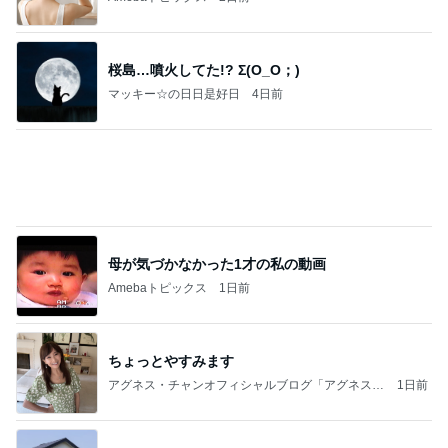
ゃんこ鍋」Powered by Ameba
子どもが1人で留守番中の大地震
Amebaトピックス
1日前
だれ？
会いたい人がいます
14日前
平原綾香 航海士ではない方向音痴
Amebaトピックス
15時間前