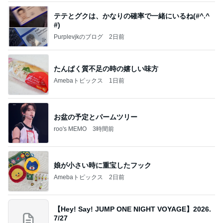
テテとグクは、かなりの確率で一緒にいるね(#^.^
#)
Purplevjkのブログ
2日前
たんぱく質不足の時の嬉しい味方
Amebaトピックス
1日前
お盆の予定とパームツリー
roo's MEMO
3時間前
娘が小さい時に重宝したフック
Amebaトピックス
2日前
【Hey! Say! JUMP ONE NIGHT VOYAGE】2026.
7/27