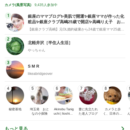
カメラ(風景写真)
9,435人参加中
1
銀座のママブログ✨美肌で開運✨銀座ママが作った化
粧品✨銀座クラブ高嶋25歳で開店✨高嶋りえ子 お着
物でエルメス バーキン コーデ
【銀座クラブ高嶋】元OL婚約破棄から24歳で銀座ママ25歳でオーナーママ銀座 美肌で開運♡パワースポット巡り高嶋りえ子ブログ
2
北軽井沢［半住人生活］
やっちゃん
3
S M R
likeabridgeover
4
5
6
7
8
秘密基地
埼玉発 おと
Akinobu Tanig
妻に先立たれ
カメラと歩
なの小探険
uchi | Itoshima
た老人ブログ
く、日本の風
Landscape Ph
景スナップ紀
otographer
行
もっと見る