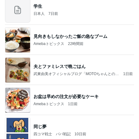
学生
日本人
7日前
見向きもしなかったご飯の急なブーム
Amebaトピックス
22時間前
夫とファミレスで晩ごはん
武東由美オフィシャルブログ「MOTOちゃんとのは
1日前
っぴぃな毎日」Powered by Ameba
お盆は早めの注文が必要なケーキ
Amebaトピックス
1日前
同じ夢
四コマ戦士 パパ戦記
10日前