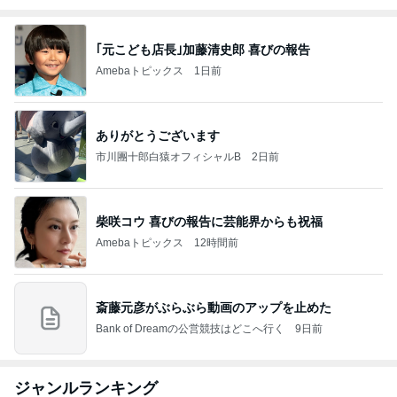
｢元こども店長｣加藤清史郎 喜びの報告
Amebaトピックス
1日前
ありがとうございます
市川團十郎白猿オフィシャルB
2日前
柴咲コウ 喜びの報告に芸能界からも祝福
Amebaトピックス
12時間前
斎藤元彦がぶらぶら動画のアップを止めた
Bank of Dreamの公営競技はどこへ行く
9日前
ジャンルランキング