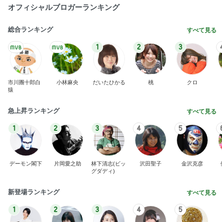
オフィシャルブロガーランキング
総合ランキング
すべて見る
1
2
3
市川團十郎白
小林麻央
だいたひかる
桃
クロ
猿
急上昇ランキング
すべて見る
1
2
3
4
5
デーモン閣下
片岡愛之助
林下清志(ビッ
沢田聖子
金沢克彦
グダディ)
新登場ランキング
すべて見る
1
2
3
4
5