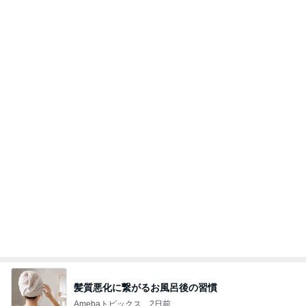
髪質悪化に繋がるお風呂後の習慣
Amebaトピックス
2日前
桜島…噴火してた!? Σ(O_O；)
マッキー☆の日日是好日
4日前
母が気づかなかった1才の私の動画
Amebaトピックス
1日前
ちょっとやすみます
アグネス・チャンオフィシャルブログ「アグネスち
1日前