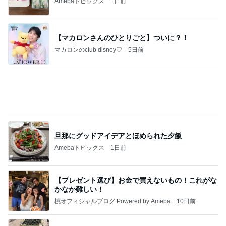
Amebaトピックス
1日前
【プレゼント選び】お金で買えないもの！これがな
かなか難しい！
桃オフィシャルブログ Powered by Ameba
10日前
友人とパンとブルーベリーの物々交換
Amebaトピックス
14時間前
ありがとう！
ふっくんの日々是好日 布川敏和オフィシャルブロ
3日前
グ
高級なお子様ランチに切ない一言
Amebaトピックス
1日前