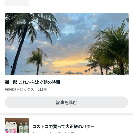
團十郎 これから泳ぐ朝の時間
Amebaトピックス
1日前
記事を読む
コストコで買って大正解のバター
Amebaトピックス
1日前
【マカロンさんのひとりごと】ついに？！
マカロンのclub disney♡
5日前
旦那にグッドアイデアとほめられた夕飯