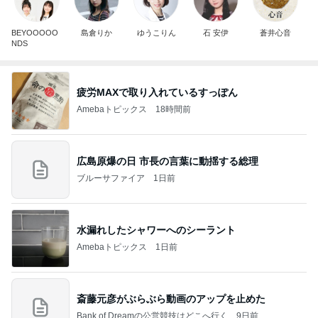
BEYOOOOO
島倉りか
ゆうこりん
石 安伊
蒼井心音
NDS
疲労MAXで取り入れているすっぽん
Amebaトピックス
18時間前
広島原爆の日 市長の言葉に動揺する総理
ブルーサファイア
1日前
水漏れしたシャワーへのシーラント
Amebaトピックス
1日前
斎藤元彦がぶらぶら動画のアップを止めた
Bank of Dreamの公営競技はどこへ行く
9日前