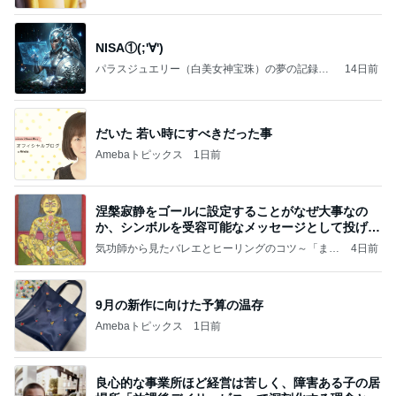
NISA①(;'∀')
パラスジュエリー（白美女神宝珠）の夢の記録
14日前
（続編）
だいた 若い時にすべきだった事
Amebaトピックス
1日前
涅槃寂静をゴールに設定することがなぜ大事なの
か、シンボルを受容可能なメッセージとして投げる
ことが
気功師から見たバレエとヒーリングのコツ～「まと
4日前
いのば」ブログ
9月の新作に向けた予算の温存
Amebaトピックス
1日前
良心的な事業所ほど経営は苦しく、障害ある子の居