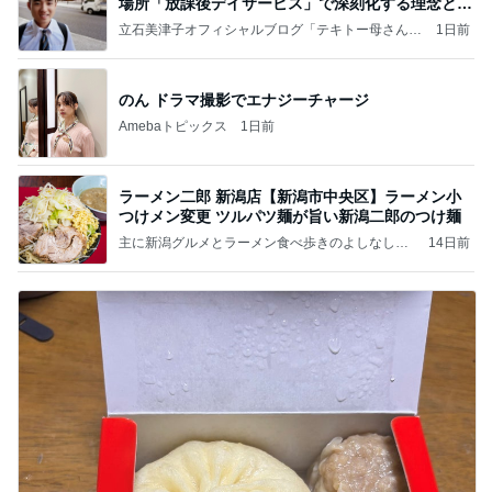
場所「放課後デイサービス」で深刻化する理念と現
実の
立石美津子オフィシャルブログ「テキトー母さんの
1日前
すすめ」Powered by Ameba
のん ドラマ撮影でエナジーチャージ
Amebaトピックス
1日前
ラーメン二郎 新潟店【新潟市中央区】ラーメン小
つけメン変更 ツルパツ麺が旨い新潟二郎のつけ麺
主に新潟グルメとラーメン食べ歩きのよしなしご
14日前
と