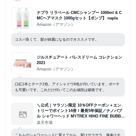
ナプラ リラベール CMCシャンプー 1000ml & C
MCヘアマスク 1000gセット【ポンプ】 napla
Amazon（アマゾン）
コスパ良くて、髪が綺麗になるのでオススメです。
ジルスチュアート パレスドリーム コレクション
2021
Amazon（アマゾン）
口紅1本とチーク2色、アイシャドウ8色が付いています。ポーチ
も可愛いです。これだけ付いてこのお値段は破格です。
＼公式｜マラソン限定 10％OFFクーポン＋エン
トリーでポイント14倍！最長5年保証／ナノバブ
ル シャワーヘッド MYTREX HIHO FINE BUBBL
E+ マイクロバブル 温 ミスト マイトレックス 美
楽天市場
容 美肌 美髪 シルキーバス ペット 節水 節約 保温
保湿 頭皮 毛穴 汚れ 除去 洗浄力
こちらのシャワーヘッドに変えてから、髪はサラサラ、身体はモ