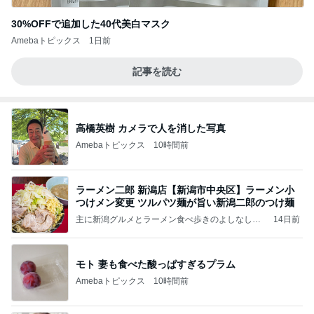
30%OFFで追加した40代美白マスク
Amebaトピックス
1日前
記事を読む
高橋英樹 カメラで人を消した写真
Amebaトピックス
10時間前
ラーメン二郎 新潟店【新潟市中央区】ラーメン小
つけメン変更 ツルパツ麺が旨い新潟二郎のつけ麺
主に新潟グルメとラーメン食べ歩きのよしなしご
14日前
と
モト 妻も食べた酸っぱすぎるプラム
Amebaトピックス
10時間前