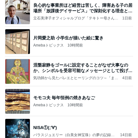
良心的な事業所ほど経営は苦しく、障害ある子の居
場所「放課後デイサービス」で深刻化する理念と現
実の
立石美津子オフィシャルブログ「テキトー母さんの
1日前
すすめ」Powered by Ameba
片岡愛之助 小学生が描いた絵に驚き
Amebaトピックス
10時間前
涅槃寂静をゴールに設定することがなぜ大事なの
か、シンボルを受容可能なメッセージとして投げる
ことが
気功師から見たバレエとヒーリングのコツ～「まと
4日前
いのば」ブログ
モモコ夫 毎年恒例の焼きあなご
Amebaトピックス
10時間前
NISA①(;'∀')
パラスジュエリー（白美女神宝珠）の夢の記録
14日前