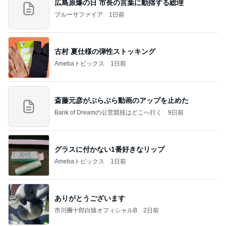
広島原爆の日 市長の言葉に動揺する総理
ブルーサファイア
1日前
古村 夏仕様の弾性ストッキング
Amebaトピックス
1日前
斎藤元彦がぶらぶら動画のアップを止めた
Bank of Dreamの公営競技はどこへ行く
9日前
グラスに付かない1番好きなリップ
Amebaトピックス
1日前
ありがとうございます
市川團十郎白猿オフィシャルB
2日前