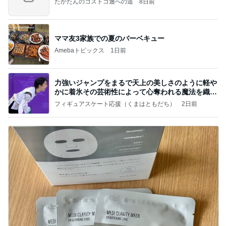
たかたんのコストコ通への道
8日前
ママ友3家族での夏のバーベキュー
Amebaトピックス
1日前
力強いジャンプをまるで天上の美しさのように軽や
かに着氷その芸術性によって心奪われる魔法を織り
なす
フィギュアスケート応援（くまはともだち）
2日前