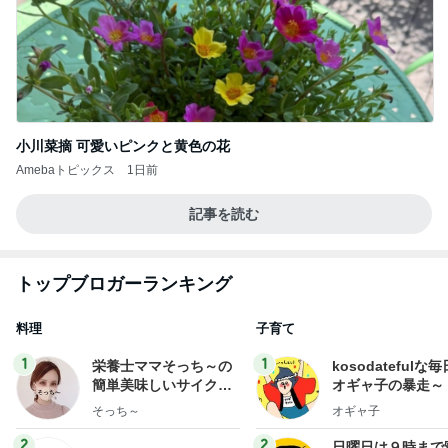
小川菜摘 可愛いピンクと黄色の花
Amebaトピックス
1日前
記事を読む
トップブロガーランキング
料理
子育て
1
1
栄養士ママそっち～の
kosodatefulな毎
簡単美味しいサイクル
オギャ子の暴走～
献立
そっち～
オギャ子
2
2
日曜日は９時まで