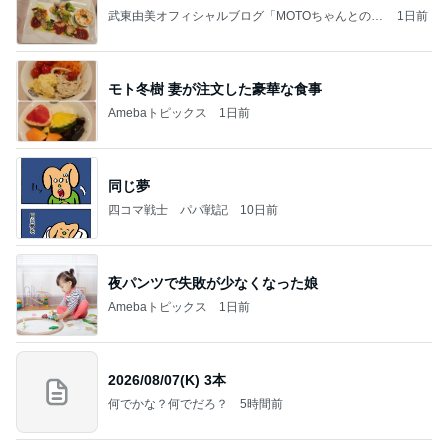
武東由美オフィシャルブログ「MOTOちゃんとのは
1日前
っぴぃな毎日」Powered by Ameba
モト冬樹 妻が注文した豪華な食事
Amebaトピックス
1日前
同じ夢
四コマ戦士 パパ戦記
10日前
夜パンツで失敗が少なくなった娘
Amebaトピックス
1日前
2026/08/07(K) 3本
何でかな？何でだろ？
5時間前