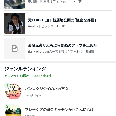
市川團十郎白猿オフィシャルB
2日前
元TOKIO 山口 新居地公開に｢謙虚な部屋｣
Amebaトピックス
1日前
斎藤元彦がぶらぶら動画のアップを止めた
Bank of Dreamの公営競技はどこへ行く
9日前
ジャンルランキング
アジアからお届け
9,384人参加中
1
バンコクジジイのたわ言２
bangkokjijii
2
マレーシアの田舎キッチンからこんにちは