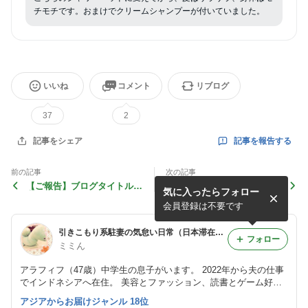
チモチです。おまけでクリームシャンプーが付いていました。
いいね
コメント
リブログ
37
2
記事を報告する
記事をシェア
前の記事
次の記事
【ご報告】ブログタイトルを
【インドネシア赴任】本帰国
気に入ったらフォロー
変更しました
しました
会員登録は不要です
引きこもり系駐妻の気怠い日常（日本滞在中→次はインド赴任）
フォロー
ミミん
アラフィフ（47歳）中学生の息子がいます。 2022年から夫の仕事
でインドネシアへ在住。 美容とファッション、読書とゲーム好
き。 双極性障害と好酸球菌性副鼻腔炎という難病を抱えていま
アジアからお届けジャンル 18位
す。2024年に乳がんが分かり、部分切除。放射線治療は終わり、