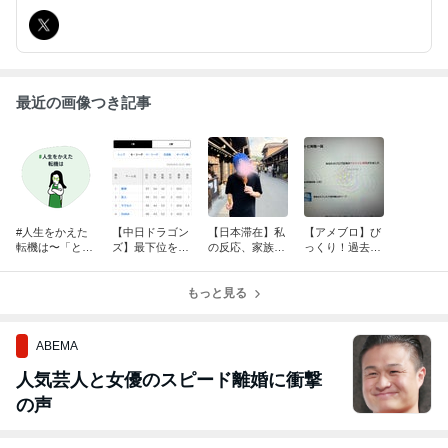
現在はホルモン療法中。
最近の画像つき記事
#人生をかえた
【中日ドラゴン
【日本滞在】私
【アメブロ】び
転機は〜「とり
ズ】最下位を覚
の反応、家族に
っくり！過去最
あえず」で入っ
悟していたの
完全にバレてい
高の18位になり
た税理士事務所
に…5位浮上！
ます
ました
もっと見る
ABEMA
人気芸人と女優のスピード離婚に衝撃
の声