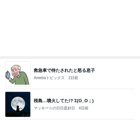
救急車で待たされたと怒る息子
Amebaトピックス
2日前
桜島…噴火してた!? Σ(O_O；)
マッキー☆の日日是好日
4日前