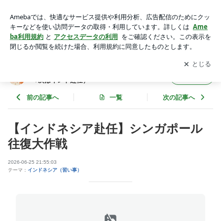
【インドネシア赴任】シンガポール往復大作戦 | 引きこもり系
駐妻の気怠い日常（日本滞在中→次はインド赴任）
アプリをダウンロードして
ブログの更新通知
を受け取りまし
開く
ょう。
引きこもり系駐妻の気怠い日常（日本滞在中
フォロー
→次はインド赴任）
前の記事へ
一覧
次の記事へ
【インドネシア赴任】シンガポール
往復大作戦
2026-06-25 21:55:03
テーマ：
インドネシア（習い事）