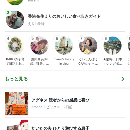
emiemi
3
香港在住えりのおいしい食べ歩きガイド
えりin香港
4
5
6
7
8
KAKOの子育
廣田真美|40
maiko's life sty
くいしんぼう
★前略 日本
て日記 | 上海
歳、独身。お
le blog
CAMのもっと
⇔シンガポー
駐在からシン
金と恋愛と老
おいしい台
ル 二拠点生活
ガポール駐在
後。
湾!!!!
はじめました
へ。ときどき
★
もっと見る
さいたま。
アグネス 読者からの感想に喜び
Amebaトピックス
2日前
だいたの夫 ひとり遊びする息子