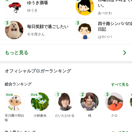
ゆうき酒場
い。
ゆうき
あべかわ
3
3
四十路シンパパの
毎日笑顔で過ごしたい
日記
モモ母さん
はやパパ
もっと見る
オフィシャルブロガーランキング
総合ランキング
すべて見る
1
2
3
市川團十郎白
小林麻央
だいたひかる
桃
クロ
猿