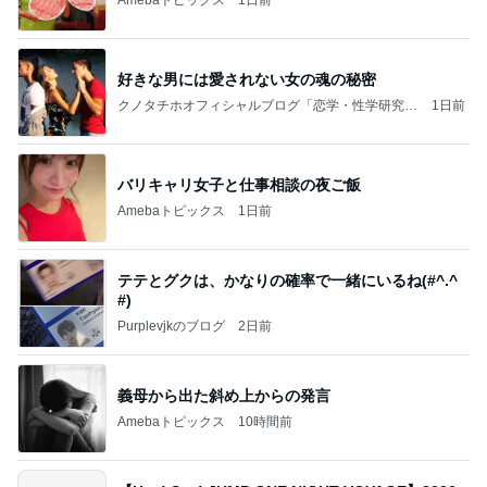
好きな男には愛されない女の魂の秘密
クノタチホオフィシャルブログ「恋学・性学研究
1日前
室」Powered by Ameba
バリキャリ女子と仕事相談の夜ご飯
Amebaトピックス
1日前
テテとグクは、かなりの確率で一緒にいるね(#^.^
#)
Purplevjkのブログ
2日前
義母から出た斜め上からの発言
Amebaトピックス
10時間前