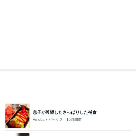
BEYOOOOO
島倉りか
ゆうこりん
石 安伊
蒼井心音
NDS
モモコ夫 妻のお土産のあなご棒鮨
Amebaトピックス
2日前
横浜SOGOうまいもの大会
nanaオフィシャルブログ Powered by Ameba
11日前
アレク 8歳息子の試合での勇気
Amebaトピックス
12時間前
2026/07/28(K) 4本