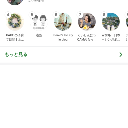
オフィシャルブロガーランキング
総合ランキング
すべて見る
1
2
3
市川團十郎白
小林麻央
だいたひかる
桃
クロ
猿
急上昇ランキング
すべて見る
1
2
3
4
5
EBiDAN 39&Ki
高山善廣
こいたん
島倉りか
つばきファク
DS
トリー
新登場ランキング
すべて見る
1
2
3
4
5