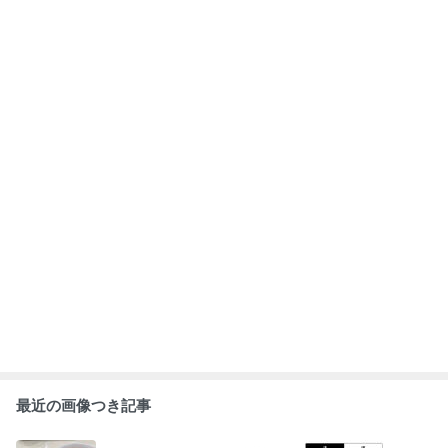
【日本滞在】15
【中日ドラゴン
#人生をかえた
【中日ドラゴン
分走った翌日、
ズ】初回で諦め
転機は〜「とり
ズ】最下位を覚
見事に筋肉痛で
てごめんなさ
あえず」で入っ
悟していたの
す（笑）
い…まさかの逆
た税理士事務所
に…5位浮上！
転勝ち！
もっと見る
ABEMA
神田うの「自分でもアル中だと思う」
酒漬け生活