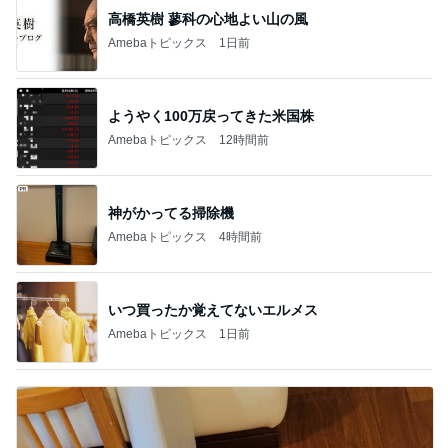
何でかな？何でだろ？
11日前
増量無料に負けて食べてしまった物
Amebaトピックス
1日前
悲しすぎて立ち直れない。
クロオフィシャルブログPowered by Ameba
1日前
濃厚なほうじ茶感のシフォンケーキ
Amebaトピックス
1日前
明日は1人で
だいたひかるオフィシャルブログ Powered by Ame
1日前
ba