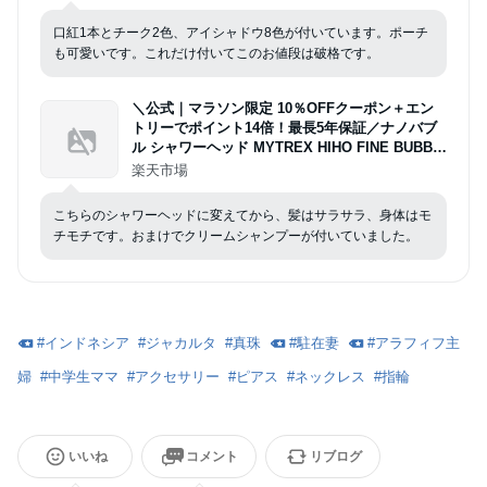
口紅1本とチーク2色、アイシャドウ8色が付いています。ポーチ
も可愛いです。これだけ付いてこのお値段は破格です。
＼公式｜マラソン限定 10％OFFクーポン＋エン
トリーでポイント14倍！最長5年保証／ナノバブ
ル シャワーヘッド MYTREX HIHO FINE BUBBL
E+ マイクロバブル 温 ミスト マイトレックス 美
楽天市場
容 美肌 美髪 シルキーバス ペット 節水 節約 保温
保湿 頭皮 毛穴 汚れ 除去 洗浄力
こちらのシャワーヘッドに変えてから、髪はサラサラ、身体はモ
チモチです。おまけでクリームシャンプーが付いていました。
#
インドネシア
#
ジャカルタ
#
真珠
#
駐在妻
#
アラフィフ主
婦
#
中学生ママ
#
アクセサリー
#
ピアス
#
ネックレス
#
指輪
いいね
コメント
リブログ