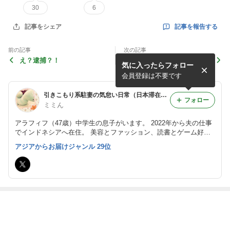
30
6
記事を報告する
記事をシェア
前の記事
次の記事
え？逮捕？！
【ミニチュアフード】マカロ
気に入ったらフォロー
ンに苦戦した洋菓子店です
会員登録は不要です
引きこもり系駐妻の気怠い日常（日本滞在中→次はインド赴任）
フォロー
ミミん
アラフィフ（47歳）中学生の息子がいます。 2022年から夫の仕事
でインドネシアへ在住。 美容とファッション、読書とゲーム好
き。 双極性障害と好酸球菌性副鼻腔炎という難病を抱えていま
アジアからお届けジャンル 29位
す。2024年に乳がんが分かり、部分切除。放射線治療は終わり、
現在はホルモン療法中。
最近の画像つき記事