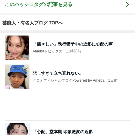
KAKOの子育
適当
maiko's life sty
くいしんぼう
★前略 日本
て日記 | 上海
le blog
CAMのもっと
⇔シンガポー
駐在からシン
おいしい台
ル 二拠点生活
ガポール駐在
湾!!!!
はじめました
へ。ときどき
★
もっと見る
さいたま。
息子が希望したさっぱりした補食
Amebaトピックス
15時間前
高橋英樹 蓼科の心地よい山の風
Amebaトピックス
1日前
ようやく100万戻ってきた米国株
Amebaトピックス
12時間前
神がかってる掃除機