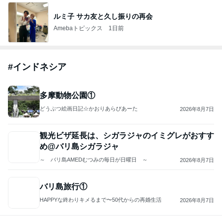
ジャンルランキング
アジアからお届け
9,382人参加中
1
バンコクジジイのたわ言２
bangkokjijii
2
マレーシアの田舎キッチンからこんにちは
emiemi
3
香港在住えりのおいしい食べ歩きガイド
えりin香港
4
5
6
7
8