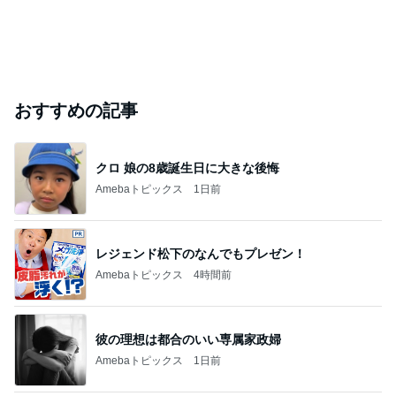
芸能人・有名人ブログ TOPへ
「痛々しい」執行猶予中の近影に心配の声
Amebaトピックス
11時間前
悲しすぎて立ち直れない。
クロオフィシャルブログPowered by Ameba
1日前
「心配」堂本剛 印象激変の近影
Amebaトピックス
13時間前
2026/07/28(K) 4本
何でかな？何でだろ？
11日前