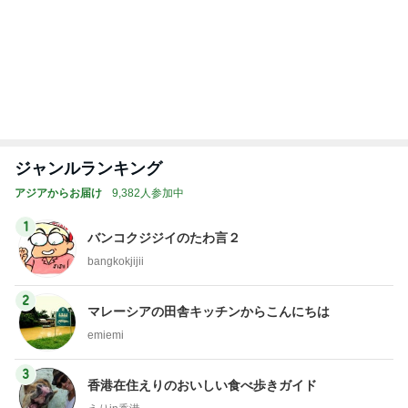
記事を読む
トップブロガーランキング
ファッション
美容
1
1
妻です。ママです。女
（旧アカウント）
です。
ブログ【アラフォ
社売却セカンドラ
eri.
エマの日記
フ】
2
2
40代からの大人カジュ
リトルミニマリス
アルを品良く着こなす
ビューティコラム 
ファッションブログ
little minimalist'
えりん
あねっさ／anessa
uty colum
3
3
銀の滴降る降るまわり
美人になれる、た
に・・・
んの魔法
illallan
hiromi
もっと見る