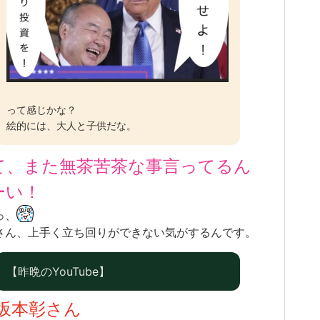
って感じかな？
絵的には、大人と子供だな。
て、また無茶苦茶な事言ってるん
ーい！
っ、
さん、上手く立ち回りができない気がするんです。
【昨晩のYouTube】
坂本彰さん