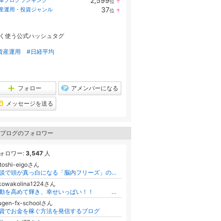
2,599
体ブログランキング
位
↑
ラ
37
産運用・投資ジャンル
位
↑
ン
ラ
キ
ン
ン
キ
グ
く使う公式ハッシュタグ
ン
上
グ
昇
上
資産運用
#日経平均
昇
フォロー
アメンバーになる
メッセージを送る
ブログのフォロワー
ォロワー:
3,547
人
toshi-eigoさん
商談で頭が真っ白になる「脳内フリーズ」の正体｜元・英語コンプレックスの営業日誌
ikowakolina1224さん
波動を高めて輝き、幸せいっぱい！！ 『人生シフトチェンジ』 by アイ
ugen-fx-schoolさん
資でお金を稼ぐ方法を発信するブログ