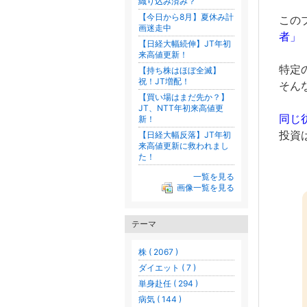
織り込み済み？
【今日から8月】夏休み計
こ
の
画迷走中
者」
【日経大幅続伸】JT年初
来高値更新！
特定
【持ち株はほぼ全滅】
祝！JT増配！
そん
【買い場はまだ先か？】
JT、NTT年初来高値更
同じ
新！
投資
【日経大幅反落】JT年初
来高値更新に救われまし
た！
一覧を見る
画像一覧を見る
テーマ
株 ( 2067 )
ダイエット ( 7 )
単身赴任 ( 294 )
病気 ( 144 )