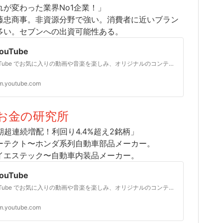
れが変わった業界No1企業！」
藤忠商事。非資源分野で強い。消費者に近いブラン
多い。セブンへの出資可能性ある。
YouTube
YouTube でお気に入りの動画や音楽を楽しみ、オリジナルのコンテンツをアップロードして友だちや家族、世界中の人たちと共有しましょう。
m.youtube.com
お金の研究所
0期超連続増配！利回り4.4%超え2銘柄」
ーテクト〜ホンダ系列自動車部品メーカー。
イエステック〜自動車内装品メーカー。
YouTube
YouTube でお気に入りの動画や音楽を楽しみ、オリジナルのコンテンツをアップロードして友だちや家族、世界中の人たちと共有しましょう。
m.youtube.com