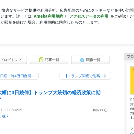
NELの化粧品
芸能人ブログ
人気ブログ
新規登録
ロ
に内緒でコツコツドカン（ドタバタ投資&節約日記）
カン（ドタバタ投資&節約日記）
ュンが「投資と節約の両立」を実践します。
プロ
ブログトップ
記事一覧
画像一覧
日経一時4万円台回…
【トランプ関税で乱高…
大幅に3日続伸】トランプ大統領の経済政策に期
？
性
お
自
1-22 08:49:51
の
：
株
す
ラ