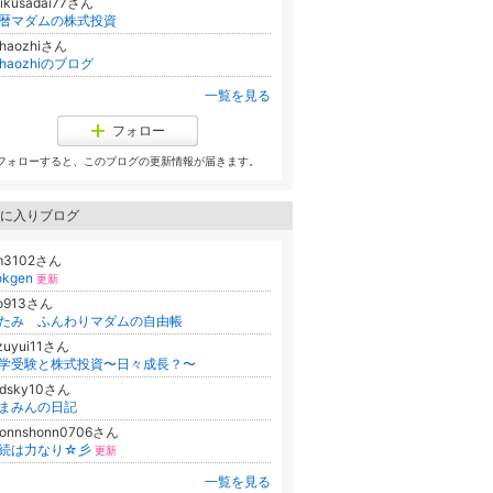
hikusadai77さん
暦マダムの株式投資
nhaozhiさん
inhaozhiのブログ
一覧を見る
フォロー
フォローすると、このブログの更新情報が届きます。
に入りブログ
m3102さん
okgen
更新
no913さん
たみ ふんわりマダムの自由帳
zuyui11さん
学受験と株式投資〜日々成長？〜
idsky10さん
まみんの日記
honnshonn0706さん
続は力なり☆彡
更新
一覧を見る