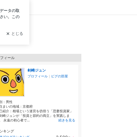
グイン
フィール
剣崎ジュン
プロフィール
｜
ピグの部屋
別：
男性
住まいの地域：
京都府
己紹介：相場という迷宮を彷徨う「恐妻投資家」
剣崎ジュンが「投資と節約の両立」を実践しま
。 永遠の初心者で...
続きを見る
ンキング