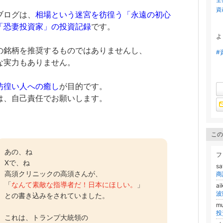
全
資
ブログは、
相場という迷宮を彷徨う
「
永遠の初心
「恐妻投資家」の投資記録
です。
よ
の銘柄を推奨するものではありませんし、
#
な実力もありません。
彷徨い人への癒し
が目的です。
は、自己責任でお願いします。
この
あの、ね
フ
Xで、ね
sa
高須クリニックの高須さんが、
「
なんて素敵な指導者だ！日本にほしい。
」
a
との書き込みをされていました。
m
投
これは、トランプ大統領の