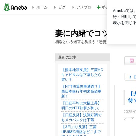
ホーム
ピグ
アメブロ
勢いで購入したCHA
【大幅に3日続伸】トランプ大統領の経済政策に期待？ | 妻
妻に内緒でコツコツド
相場という迷宮を彷徨う「恐妻投資家」の剣崎ジ
最新の記事
【熊本地震支援】三菱HC
キャピタルは下落したら
【
買い？
【NTT決算無事通過？】
西日本銀行年初来高値更
【
新！
待
【日経平均は大幅上昇】
明日のNTT決算が怖い。
2025-0
【日経反発】決算好調で
テーマ
もメガバンクは下落
【3日ぶり反落】三菱
UFJ58%増益はどこまで