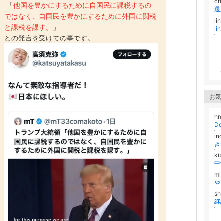
c
「
他国を豊かにするために自国民に課税するの
還
ではなく、自国民を豊かにするために外国に関税
li
と課税を課す。
」
l
との発言を受けての事です。
お気
h
D
i
き
ki
中
m
や
s
継