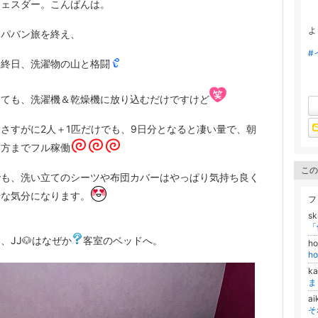
ウェスダー。こんばんは。
よ
ンパバン旅を終え、
#
は終日、洗濯物の山と格闘
っても、洗濯機＆乾燥機に放り込むだけですけど
さすがに2人＋1匹だけでも、9日分となると凄い量で、朝
夕方までフル稼働
この
でも、洗い立てのシーツや布団カバーはやっぱり気持ち良く
せな気分になります。
フ
sk
、JJ🐶はなぜか
客室のベッドへ。
ho
h
k
ま
a
そ