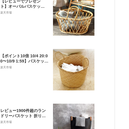
【レビューでプレゼン
ト】オーバルバスケット J
UGLAS / ユグラ Creer ク
楽天市場
レエ ランドリー バスケッ
ト ラタン 籐 アラログ バ
スケット かご ピクニック
洗濯かご 洗濯 かご おしゃ
れ かわいい 持ち手 北欧
カゴ 天然素材 籠 バッグ
【ポイント10倍 10/4 20:0
0〜10/9 1:59】バスケット
かごバスケット シーグラ
楽天市場
ス製 収納 ランドリー かご
カゴ バスケット 荷物入れ
大きい ランドリーバック
ランドリーバッグ 収納カ
ゴ 軽量 洗濯かご 大容量
洗濯カゴ エスニック おし
ゃれ かわいい 北欧 [vn50
562]
レビュー1900件超のラン
ドリーバスケット 折りた
たみタイプ スリム 収納 ［
楽天市場
b2c ランドリーバッグ ］