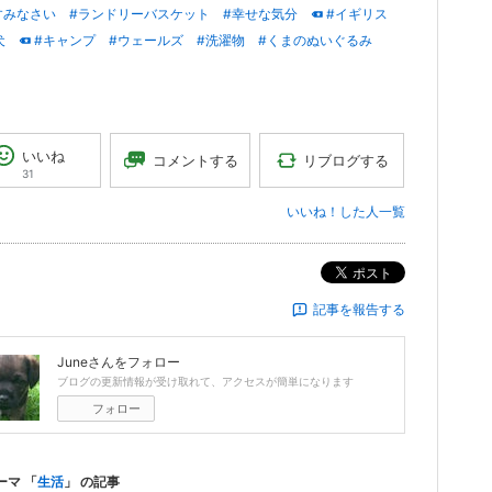
すみなさい
#ランドリーバスケット
#幸せな気分
#イギリス
犬
#キャンプ
#ウェールズ
#洗濯物
#くまのぬいぐるみ
いいね
リブログする
コメントする
31
いいね！した人一覧
ポスト
記事を報告する
June
さんをフォロー
ブログの更新情報が受け取れて、アクセスが簡単になります
フォロー
ーマ 「
生活
」 の記事