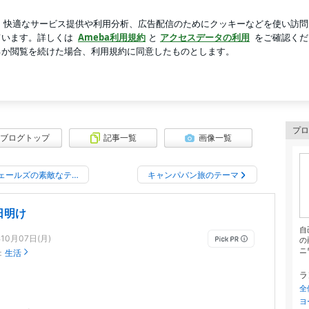
ねであること
芸能人ブログ
人気ブログ
新規登録
ロ
英国ウェールズ田舎暮らし
アJJ(ジェイジェイ)の成長記録と日々の出来事を綴っていきます。
プロ
ブログトップ
記事一覧
画像一覧
ェールズの素敵なテ…
キャンパバン旅のテーマ
日明け
自
年10月07日(月)
の
ニ
：
生活
ラ
全
ヨ