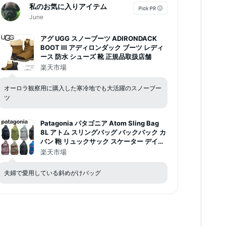
私のお気に入りアイテム
June
アグ UGG スノーブーツ ADIRONDACK
BOOT III アディロンダック ブーツ レディ
ース 防水 シューズ 靴 正規品取扱店舗
楽天市場
オーロラ観察用に購入した寒冷地でも大活躍のスノーブー
ツ
Patagonia パタゴニア Atom Sling Bag
8L アトム スリングバッグ バックパック カ
バン 鞄 リュックサック スケーター デイパ
ック カジュアル 正規品 ユニセックス 男女
楽天市場
兼用 ストリート アメカジ
夫婦で愛用している斜めがけバッグ