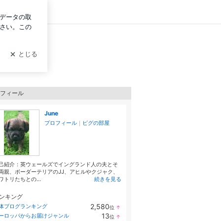
グイン
フィール
June
プロフィール
｜
ピグの部屋
己紹介：英ウェールズでイングランド人の夫とそ
両親、ボーダーテリアのJJ、アヒルやクジャク、
ワトリたちとの...
続きを見る
ンキング
2,580
体ブログランキング
位
↑
ラ
13
ーロッパからお届けジャンル
位
↑
ン