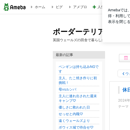
ホーム
ピグ
アメブロ
人生は喪失の積み重
休日明け | ボーダーテリアJJと英国ウェールズ田舎暮らし
ボーダーテリアJJと
英国ウェールズの田舎で暮らし始めたボーダーテリ
最新の記事
ペンギンは持ち込みNGで
す
ウ
主人、たこ焼き作りに初
挑戦！
母vsルンバ
休
主人に連れ出された週末
2024
キャンプ♡
テーマ
優しさに救われた日
せっせと内職♡
遠くウェールズより
ポウィス城で待合せ♡