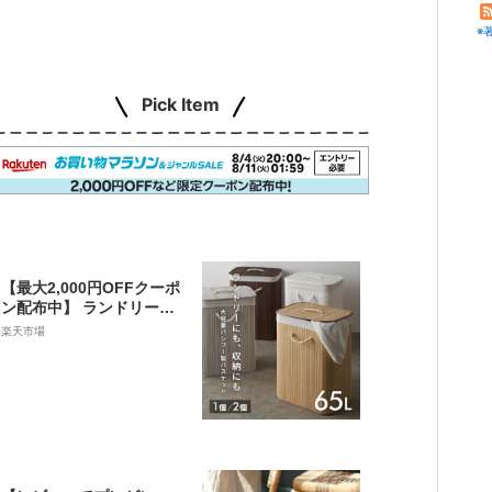
※
Pick Item
【最大2,000円OFFクーポ
ン配布中】 ランドリーバ
スケット バンブーバスケ
楽天市場
ット 持ち手付 ランドリー
ボックス 45L 大容量 スリ
ム 約 W 40cm D 30cm H
60cm ふた付き 蓋付き 洗
濯かご 洗濯カゴ 収納 脱衣
かご ランドリー収納 洗濯
物入れ おしゃれ[6530]