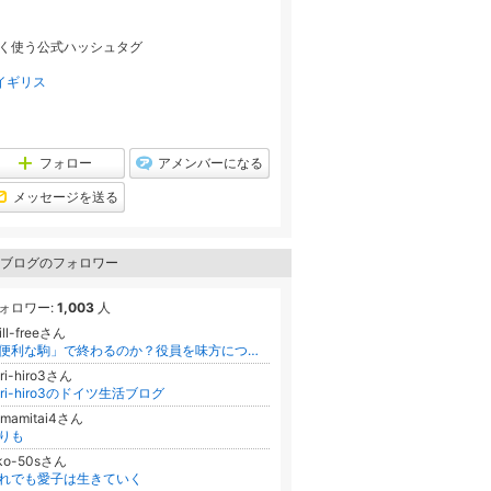
ラ
キ
ン
ン
キ
グ
く使う公式ハッシュタグ
ン
上
グ
昇
上
イギリス
昇
フォロー
アメンバーになる
メッセージを送る
ブログのフォロワー
ォロワー:
1,003
人
ill-freeさん
「便利な駒」で終わるのか？役員を味方につけ、言い値で成約する参謀の作法
ri-hiro3さん
ori-hiro3のドイツ生活ブログ
amamitai4さん
りも
iko-50sさん
れでも愛子は生きていく