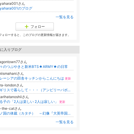
iyahara001さん
iyahara001のブログ
一覧を見る
フォロー
フォローすると、このブログの更新情報が届きます。
に入りブログ
ragontown77さん
々のつぶやきと新米BTS★ARMY★の日常
miismahaniさん
レーシアの田舎キッチンからこんにちは
更新
ira-londonさん
イギリスで暮らして・・・（アンビリーバボーテンコ盛リ!）
更新
tarihatanoshiiさん
る子の「2人は楽しい 2人は寂しい」
更新
o-the-catさん
コノ国の体裁（カタチ） ～幻像『大英帝国』の住人達～
更新
一覧を見る