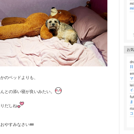
m
m
お気
d
日
e
ふかのベッドよりも、
マ
le
さんとの添い寝が良いみたい。
fu
ま
ぶりだしね
ri
おやすみなさい💤