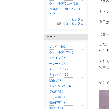
ノス
ウェールズで土用の丑
75歳の父、再びフィリピ
キャ
ンへ
一覧を見る
今日
画像一覧を見る
と言
テーマ
ただ、
ブログ ( 203 )
から
ウェールズ ( 258 )
ドライブ ( 2 )
それ
デザート ( 2 )
て幸
スイーツ ( 12 )
キャンプ ( 15 )
登山 ( 7 )
そして
トレッキング ( 5 )
伝統料理 ( 2 )
ビザ申請 ( 6 )
伝統行事 ( 9 )
古城 ( 45 )