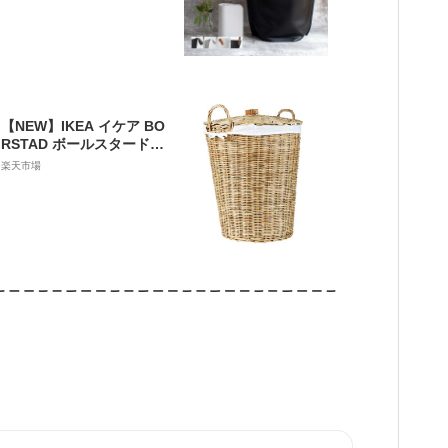
洗濯かご 脱衣かご 洗濯物
入れ ランドリーバスケッ
ト 洗濯収納 取っ手付き ラ
ンドリー バック サラサデ
ザイン ストア sarasa des
ign store
【NEW】IKEA イケア BO
RSTAD ボールスタードラ
ンドリーバスケット204.6
楽天市場
12.41