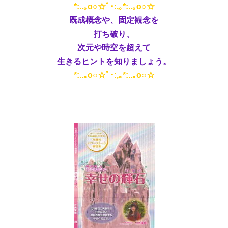
*:..｡o○☆ﾟ･:,｡*:..｡o○☆
既成概念や、固定観念を
打ち破り、
次元や時空を超えて
生きるヒントを知りましょう。
*:..｡o○☆ﾟ･:,｡*:..｡o○☆