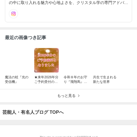
の中に取り入れる魅力や心地よさを、クリスタル学の専門アドバイ
ザーとしてお伝えしていきます☆彡
最近の画像つき記事
魔法の杖『光の
★来年2026年分
令和８年のお守
共生で生まれる
受信機』
ご予約受付のご
り『飛翔馬』ご
新たな世界
案内（鑑定セッ
予約受付のご案
ション・ブレス
内
レット製作）
もっと見る
芸能人・有名人ブログ TOPへ