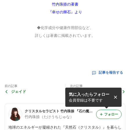
竹内珠捺の著書
『幸せの輝石』より
◆化学成分や健康作用部位など、
詳しくは著書に掲載されています。
記事を報告する
前の記事
次の記事
ジェイド
タイガーアイ
気に入ったらフォロー
会員登録は不要です
クリスタルセラピスト 竹内珠捺 『石の魔法にかけられて』
フォロー
竹内珠捺（たけうちじゅな）
地球のエネルギーが凝縮された『天然石（クリスタル）』を暮らし