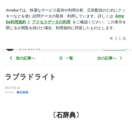
ラブラドライト | クリスタルセラピスト 竹内珠捺 『石の魔法
にかけられて』
アプリをダウンロードして
ブログの更新通知
を受け取りまし
開く
ょう。
クリスタルセラピスト 竹内珠捺 『石の魔法に
フォロー
かけられて』
前の記事へ
一覧
次の記事へ
ラブラドライト
2017-01-11
テーマ：
◆石辞典
〔石辞典〕