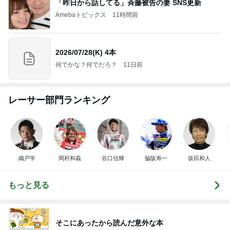
「昨日から話してる」斉藤被告の妻 SNS更新
Amebaトピックス
11時間前
2026/07/28(K) 4本
何でかな？何でだろ？
11日前
レーサー部門ランキング
織戸学
岡村和義
谷口信輝
脇阪寿一
坂田和人
もっと見る
そこにあったから読んだ意外な本