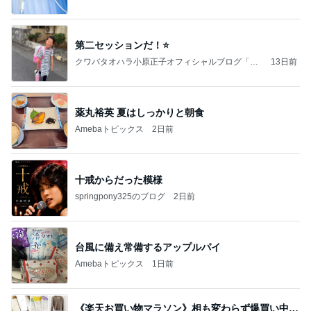
第二セッションだ！⭐️
クワバタオハラ小原正子オフィシャルブログ「女
13日前
前。」powered by Ameba
薬丸裕英 夏はしっかりと朝食
Amebaトピックス
2日前
十戒からだった模様
springpony325のブログ
2日前
台風に備え常備するアップルパイ
Amebaトピックス
1日前
《楽天お買い物マラソン》相も変わらず爆買い中…