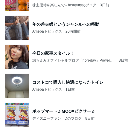
株主優待を楽しんで～tasayuryのブログ
3日前
年の差夫婦というジャンルへの移動
Amebaトピックス
20時間前
今日の家事スタイル！
堀ちえみオフィシャルブログ「hori-day」Powered
3日前
by Ameba
コストコで購入し快適になったトイレ
Amebaトピックス
1日前
ポップマートDIMOO×ピクサー☆
ディズニーファン Dのブログ
8日前