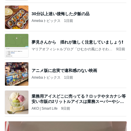
30分以上迷い後悔した夕飯の品
Amebaトピックス
1日前
夢見さんから 揺れが激しく注意していましょう❗️
マリアオフィシャルブログ「ひむかの風にさそわれ
9日前
て」Powered by Ameba
アニメ版に忠実で違和感のない映画
Amebaトピックス
1日前
業務用アイスどこに売ってる？ロッテやタカナシ等
安い市販の2リットルアイスは業務スーパーやシャ
トレ
AKO | Smart Life
9日前