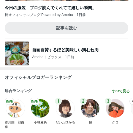
今日の服装 ブログ読んでくれてて嬉しい瞬間。
桃オフィシャルブログ Powered by Ameba
1日前
記事を読む
自画自賛するほど美味しい鶏むね肉
Amebaトピックス
1日前
オフィシャルブロガーランキング
総合ランキング
すべて見る
1
2
3
市川團十郎白
小林麻央
だいたひかる
桃
クロ
猿