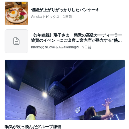
値段が上がりがっかりしたパンケーキ
Amebaトピックス
1日前
《3年連続》瑶子さま 懇意の高級カーディーラー
協賛のイベントにご出席…宮内庁が懸念する“熱心
すぎ
hirokoの✿Love＆Awakening✿
9日前
眠気が吹っ飛んだグループ練習