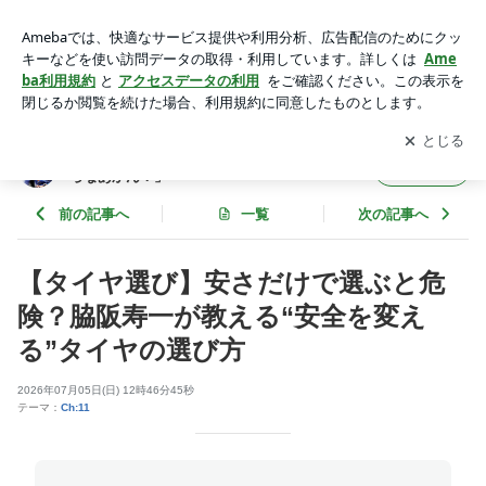
【タイヤ選び】安さだけで選ぶと危険？脇阪寿一が教える“安
全を変える”タイヤの選び方 | 脇阪寿一オフィシャルブログ
アプリをダウンロードして
ブログの更新通知
を受け取りまし
開く
「脇阪寿一の走らなあかん！」Powered by Ameba
ょう。
脇阪寿一オフィシャルブログ「脇阪寿一の走
フォロー
らなあかん！」
前の記事へ
一覧
次の記事へ
【タイヤ選び】安さだけで選ぶと危
険？脇阪寿一が教える“安全を変え
る”タイヤの選び方
2026年07月05日(日) 12時46分45秒
テーマ：
Ch:11