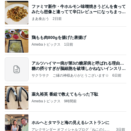
ファミマ新作・牛ホルモン味噌焼きうどんを食って
みたら想像と違ってて辛口レビューになっちまった
話
まあ食おう
2日前
鶏もも肉800gを揚げた唐揚げ
Amebaトピックス
1日前
アルツハイマー病が第3の糖尿病と呼ばれる理由…
糖の摂りすぎが脳細胞を破壊しかねないインスリン
の恐
サクラサク ご縁の神様ありがとうございます☆
6日前
薬丸裕英 番組で教えてもらった下駄
Amebaトピックス
9時間前
ホルヘとタマラと海の見えるレストランに
アレクサンダー オフィシャルブログ「ねこのしっ
3日前