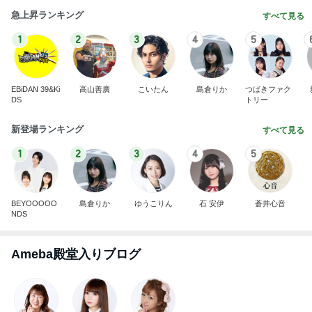
急上昇ランキング
すべて見る
1
2
3
4
5
EBiDAN 39&Ki
高山善廣
こいたん
島倉りか
つばきファク
DS
トリー
新登場ランキング
すべて見る
1
2
3
4
5
BEYOOOOO
島倉りか
ゆうこりん
石 安伊
蒼井心音
NDS
Ameba殿堂入りブログ