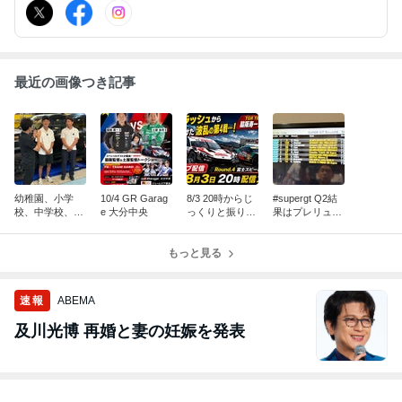
最近の画像つき記事
幼稚園、小学
10/4 GR Garag
8/3 20時からじ
#supergt Q2結
校、中学校、高
e 大分中央
っくりと振り返
果はプレリュー
校の同級生の大
りLive配信お届
ド
学教授と検証す
けします。
る動画です。
もっと見る
速報
ABEMA
及川光博 再婚と妻の妊娠を発表