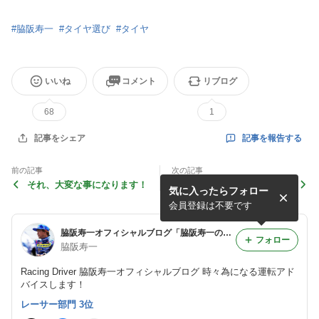
#
脇阪寿一
#
タイヤ選び
#
タイヤ
いいね
コメント
リブログ
68
1
記事を報告する
記事をシェア
前の記事
次の記事
それ、大変な事になります！
11プロジェクト 6月の定例
気に入ったらフォロー
会
会員登録は不要です
脇阪寿一オフィシャルブログ「脇阪寿一の走らなあかん！」Powered by Ameba
フォロー
脇阪寿一
Racing Driver 脇阪寿一オフィシャルブログ 時々為になる運転アド
バイスします！
レーサー部門 3位