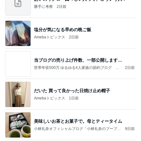
勝手に考察
2日前
塩分が気になる早めの晩ご飯
Amebaトピックス
2日前
当ブログの売り上げ件数、一部公開します…
世帯年収500万 ゆるゆる4人家族の節約ブログ 〜
2日前
ケチ旦那と金銭感覚マヒ嫁の日々〜
だいた 買って良かった日焼け止め帽子
Amebaトピックス
1日前
美味しいお茶とお菓子で。母とティータイム
小林礼奈オフィシャルブログ「小林礼奈のブーブー
9日前
ブログ」Powered by Ameba