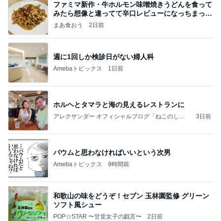
ファミマ新作・牛ホルモン味噌焼きうどんを食って
みたら想像と違ってて辛口レビューになっちまった
話
まあ食おう
2日前
週に1回しか検診日がない婦人科
Amebaトピックス
1日前
ホルヘとタマラと海の見えるレストランに
アレクサンダー オフィシャルブログ「ねこのしっ
3日前
ぽ欲しいな」Powered by Ameba
バウムと思わなければいいという次男
Amebaトピックス
9時間前
和歌山の味をどうぞ！セブン 玉林園監修 グリーン
ソフト風シュー
POP☆STAR 〜甘党女子の戯言〜
2日前