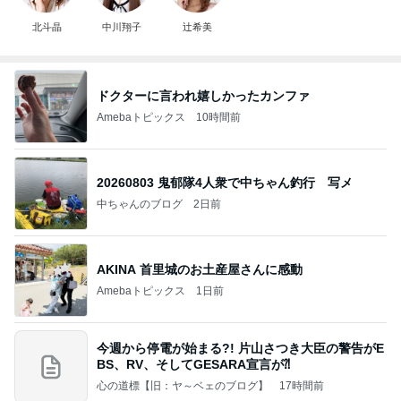
北斗晶
中川翔子
辻希美
ドクターに言われ嬉しかったカンファ
Amebaトピックス
10時間前
20260803 鬼郁隊4人衆で中ちゃん釣行 写メ
中ちゃんのブログ
2日前
AKINA 首里城のお土産屋さんに感動
Amebaトピックス
1日前
今週から停電が始まる?! 片山さつき大臣の警告がE
BS、RV、そしてGESARA宣言が⁈
心の道標【旧：ヤ～ベェのブログ】
17時間前