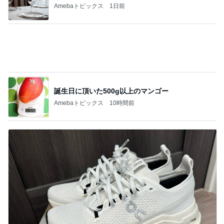
北斗晶
中川翔子
辻希美