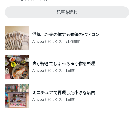
780万円の物件の土砂災害警戒区域
Amebaトピックス
2日前
我が家の10年続くお守りアイテム
Amebaトピックス
1日前
豪雨で雨ざらしにした多肉の悲劇
Amebaトピックス
1日前
若乃花 今日の堅忍不抜の気持ち
Amebaトピックス
1日前