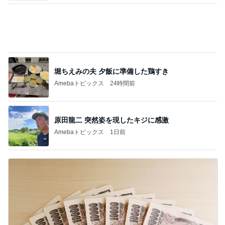
抜釘手術後のズキズキ続く縫合跡
Amebaトピックス
1日前
記事を読む
最前列からのど迫力の前面展望
Amebaトピックス
18時間前
オフィシャルブロガーランキング
総合ランキング
すべて見る
1
2
3
市川團十郎白
小林麻央
だいたひかる
桃
クロ
猿