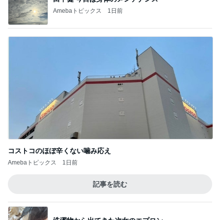
確率100%で安心の義母の部屋
Amebaトピックス
1日前
記事を読む
至難の業である夫婦での職探し
Amebaトピックス
1日前
娘が買った使ってないヘアクリップ
Amebaトピックス
1日前
だいた 我が家の取り寄せ品の梅干し
Amebaトピックス
1日前
約20年振りの寝坊はゴミ回収の日