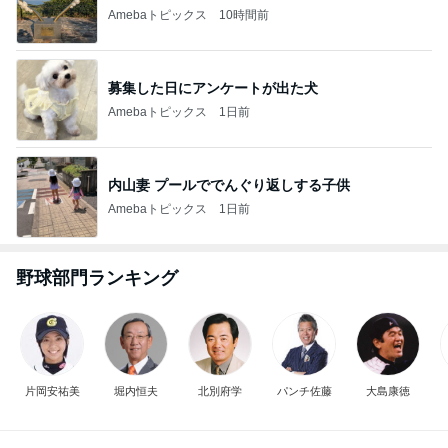
芸能人・有名人ブログ TOPへ
レジェンド松下のなんでもプレゼン！
Amebaトピックス
22時間前
寝る時はソファーで起きるとベッド
Amebaトピックス
1日前
もちろん買うと決めた懐かしの新商品
Amebaトピックス
1日前
堀ちえみの夫 夕飯に準備した鶏すき
Amebaトピックス
24時間前