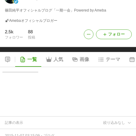
篠田純平オフィシャルブログ「一期一会」Powered by Ameba
Amebaオフィシャルブロガー
2.5k
88
フォロー
フォロワー
投稿
一覧
人気
画像
テーマ
記事の表示
絞り込みなし
2015-11-07 03:15:09
・
ブログ