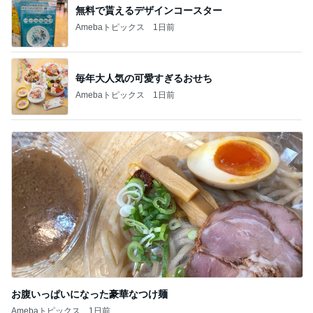
8月4日 夏季オープン戦 対 愛知大学
2
関西大学体育会野球部ブログ
サザン小説を４媒体で再連載（２１）『ポカ
ンポカンと雨が降る（レイニー ナイト イン
3
ブルー）』
頑張れ！法政野球部 ～法政大学野球部と東京六大
学野球について語るブログ～
このジャンルの記事をもっと見る
ニオイたくない！簡単習慣！！
Amebaトピックス
22時間前