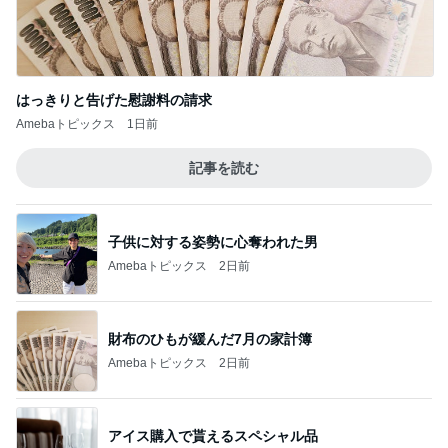
急上昇ランキング
すべて見る
1
2
3
4
5
AKB48
たんぽぽ川村
北村総一朗
北別府学
OCHA NORM
エミコ
A
新登場ランキング
すべて見る
1
2
3
4
5
BEYOOOOO
ゆうこりん
島倉りか
石 安伊
蒼井心音
NDS
Ameba殿堂入りブログ