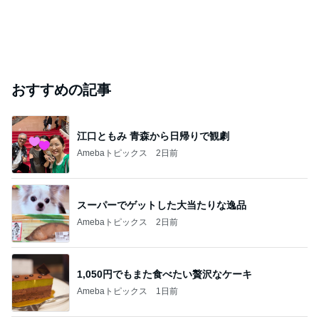
かとうかず子 ピーカンの暑い日
Amebaトピックス
11時間前
このブログのフォロワーが興味のあるブログ
杉原杏璃
悪女時代~AKU
広島県議会議
堀内恒夫
スギちゃん
JO-JIDAI~
員 緒方直之
3年間も放置していた退職金請求
Amebaトピックス
1日前
好きなの選んでいいと言われた結果
Amebaトピックス
10時間前