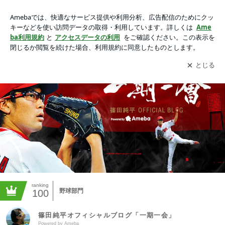
篠田純平オフィシャルブログ「一期一会」Powered by Ameba
アプリをダウンロードして
ブログの更新通知
を受け取りまし
開く
ょう。
ranking
野球部門
100
篠田純平オフィシャルブログ「一期一会」
Powered by Ameba