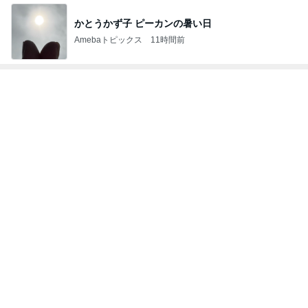
募集した日にアンケートが出た犬
Amebaトピックス
1日前
内山妻 プールででんぐり返しする子供
Amebaトピックス
1日前
野球部門ランキング
片岡安祐美
堀内恒夫
北別府学
パンチ佐藤
大島康徳
もっと見る