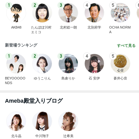
長男だから当然と言ってくる義姉
Amebaトピックス
17時間前
記事を読む
高橋英樹 200円野菜に感激した妻
Amebaトピックス
1日前
全てが新鮮な組み合わせのパフェ