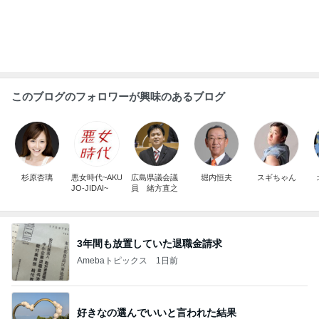
だいた 子が寝てから夫婦の時間
Amebaトピックス
2日前
上原さくら 毎日拭いている娘の宝物
Amebaトピックス
2日前
自然豊かな土地への旅のルーティーン
Amebaトピックス
2日前
病気で実感した家族との大切な時間
Amebaトピックス
1日前