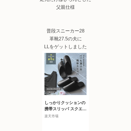
父親仕様
普段スニーカー28
革靴27.5の夫に
LLをゲットしました
しっかりクッションの
携帯スリッパ スクエア
カット ユニセックス対
楽天市場
応/携帯スリッパ レデ
ィース 携帯スリッパ