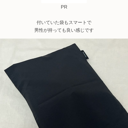
メンズ 携帯スリッパ
PR
おしゃれ 携帯シューズ
メンズ 入学式 入園式
卒業式 卒園式 参観 yr
付いていた袋もスマートで
h/bon moment ボン
男性が持っても良い感じです
モマン【送料無料】