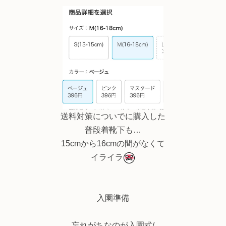
女の子 お弁当 遠足 通
園 入園 幼稚園 61705
N
送料対策についでに購入した
普段着靴下も…
15cmから16cmの間がなくて
イライラ
入園準備
忘れがちなのが入園式/