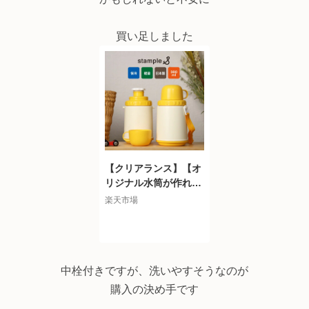
買い足しました
【クリアランス】【オ
リジナル水筒が作れち
ゃう♪】stample スタ
楽天市場
ンプル 保冷 軽量 日本
製 水筒 子供 保育園 コ
ップ付き 水筒 給食 軽
い 軽量 ランチ コップ
キッズ ベビー プラス
中栓付きですが、洗いやすそうなのが
チック かわいい 子供
購入の決め手です
こども 子ども 男の子