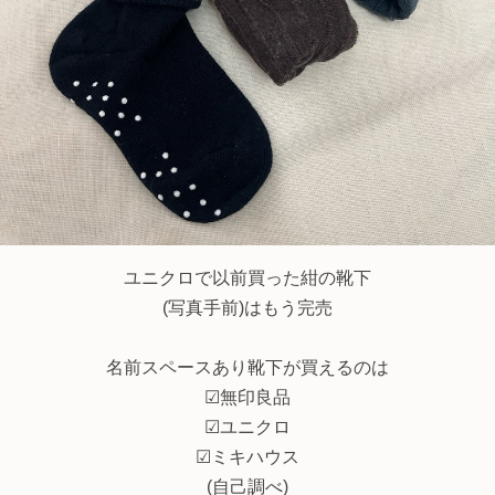
ユニクロで以前買った紺の靴下
(写真手前)はもう完売
名前スペースあり靴下が買えるのは
☑︎無印良品
☑︎ユニクロ
☑︎ミキハウス
(自己調べ)