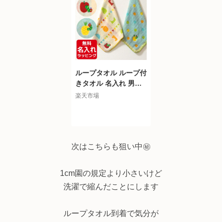
ループタオル ループ付
きタオル 名入れ 男の
子 女の子 はらぺこあ
楽天市場
おむし 34cm×34cm お
しゃれ ループ付 タオ
ル ギフト プレゼント
保育園 綿100% nichie
ニチエー
次はこちらも狙い中㊙️
1cm園の規定より小さいけど
洗濯で縮んだことにします
ループタオル到着で気分が