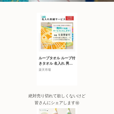
ループタオル ループ付
きタオル 名入れ 男の
子 女の子 Sassy サッ
楽天市場
シー 34cm×34cm おし
ゃれ ループ付 タオル
名前 出産祝い ギフト
プレゼント 保育園 名
前 刺繍無料 綿100% n
絶対売り切れて欲しくないけど
ichie ニチエー
皆さんにシェアします㊙️