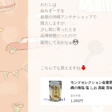
わたしは
ぬちまーすを
銀座の沖縄アンテナショップで
購入しますが、
少し前に寄ったとき
品薄状態だったので
販売してるかなぁ
こちらでも買えますね
モンドセレクション金賞受賞
縄の海塩 塩 しお 高級 宮
海塩 沖縄 おいしい塩 ミネ
楽天市場
り物 送料無料
1,260円