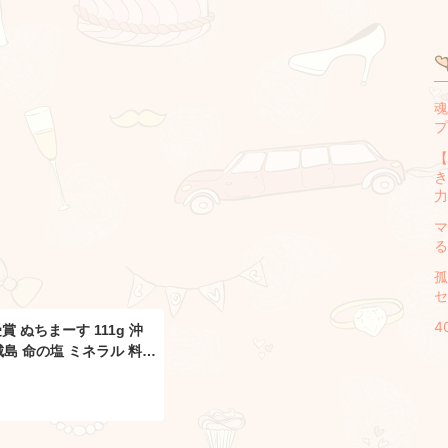
魂
プ
【
き
力
マ
る
孤
セ
4
 ぬちまーす 111g 沖
城島 命の塩 ミネラル 料理
ラル 塩分 プレゼント 贈