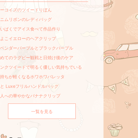
ーコイズのツイードりぼん
ニムリボンのレディバッグ
いぱくでアイス食べて作品作り
よこイエローのヘアクリップ
ベンダーパープルとブラックパープル
めてのラグビー観戦と日焼け後のケア
ンクツイードで明るく優しい気持ちでいる
持ちが軽くなるホワホワバレッタ
と Luxeフリルハンドルバッグ
人への華やかなバナナクリップ
一覧を見る