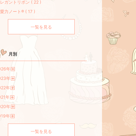
レガントリボン ( 22 )
愛力ノート® ( 17 )
一覧を見る
月別
026
年
開
023
年
く
開
022
年
く
開
021
年
く
開
020
年
く
開
019
年
く
開
く
一覧を見る