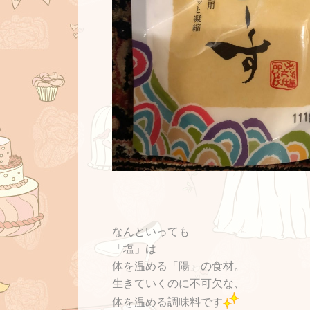
なんといっても
「塩」は
体を温める「陽」の食材。
生きていくのに不可欠な、
体を温める調味料です