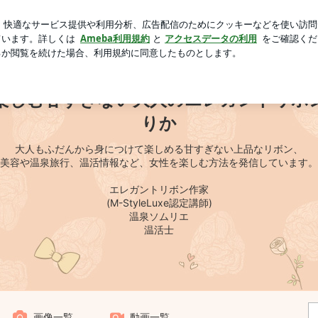
童のお弁当
芸能人ブログ
人気ブログ
新規登録
ログ
エレガントリボン 青山りか
楽しむ甘すぎない大人のエレガントリボ
りか
大人もふだんから身につけて楽しめる甘すぎない上品なリボン、
美容や温泉旅行、温活情報など、女性を楽しむ方法を発信しています。
エレガントリボン作家
(M-StyleLuxe認定講師)
温泉ソムリエ
温活士
画像一覧
動画一覧