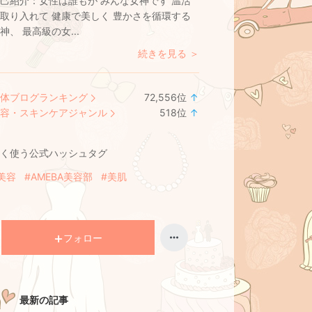
己紹介：
女性は誰もが みんな女神です 温活
取り入れて 健康で美しく 豊かさを循環する
神、 最高級の女...
続きを見る ＞
体ブログランキング
72,556
位
↑
ラ
容・スキンケアジャンル
518
位
↑
ン
ラ
キ
ン
く使う公式ハッシュタグ
ン
キ
グ
ン
美容
#AMEBA美容部
#美肌
上
グ
昇
上
昇
フォロー
最新の記事