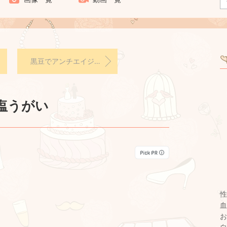
黒豆でアンチエイジング＆美肌
塩うがい
性
血
お