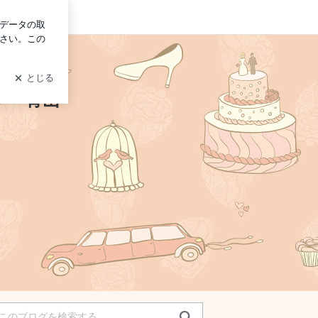
イン
ン 青山