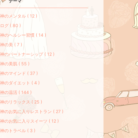
テーマ
神のメンタル ( 12 )
ログ ( 80 )
神のヘルシー習慣 ( 14 )
神の美 ( 7 )
神のパートナーシップ ( 12 )
神の美肌 ( 55 )
神のマインド ( 37 )
神のダイエット ( 4 )
神の温活 ( 144 )
神のリラックス ( 25 )
神のお気に入りレストラン ( 27 )
神のお気に入りスイーツ ( 12 )
神のトラベル ( 3 )