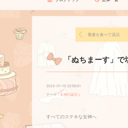
蕎麦を食べて温活
「ぬちまーす」で
2023-01-10 22:56:01
テーマ：
女神の温活
すべてのステキな女神へ