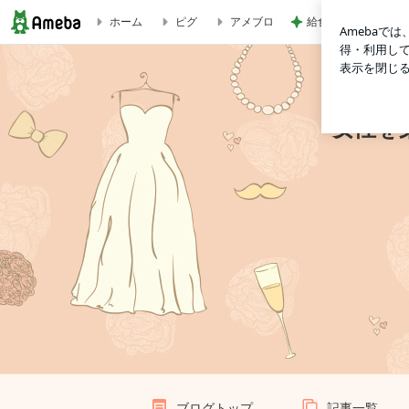
給食が恋しすぎる学
ホーム
ピグ
アメブロ
「ぬちまーす」で塩うがい | 女性を楽しむ甘すぎない大人の
女性を
ブログトップ
記事一覧