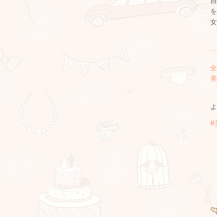
自
を
女
全
美
よ
#