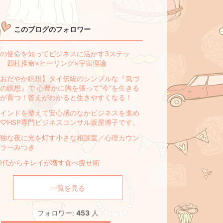
このブログのフォロワー
の使命を知ってビジネスに活かす3ステッ
 四柱推命×ヒーリング×宇宙理論
おだやか瞑想】タイ伝統のシンプルな『気づ
の瞑想』で 心豊かに胸を張って“今”を生きる
が育つ！答えがわかると生きやすくなる！
インドを整えて安心感のなかビジネスを進め
♡HSP専門ビジネスコンサル坂屋博子です。
独な夜に光を灯す小さな相談室／心理カウン
ラーみつき
0代からキレイが増す食べ痩せ術
一覧を見る
フォロワー:
453
人