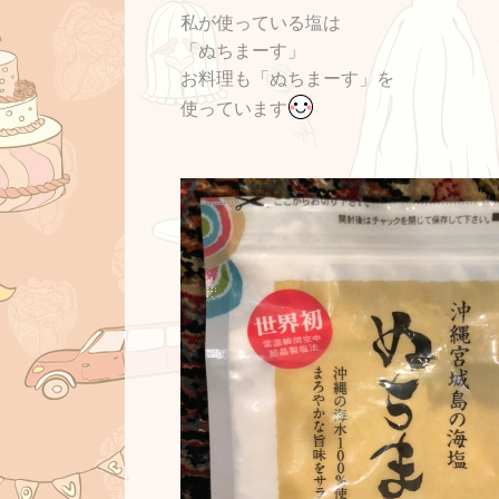
私が使っている塩は
「ぬちまーす」
お料理も
「ぬちまーす」を
使っています