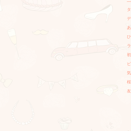
タ
デ
あ
ひ
ラ
初
ピ
、
気
桜
友