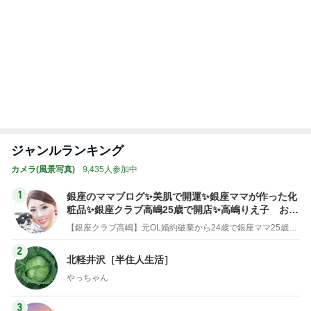
ジャンルランキング
カメラ(風景写真)
9,435人参加中
1
銀座のママブログ✨美肌で開運✨銀座ママが作った化
粧品✨銀座クラブ高嶋25歳で開店✨高嶋りえ子 お着
物でエルメス バーキン コーデ
【銀座クラブ高嶋】元OL婚約破棄から24歳で銀座ママ25歳でオーナーママ銀座 美肌で開運♡パワースポット巡り高嶋りえ子ブログ
2
北軽井沢［半住人生活］
やっちゃん
3
S M R