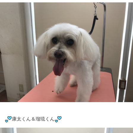
康太くん＆瑠琉くん