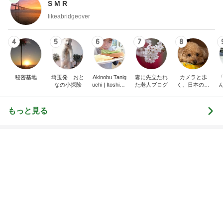
likeabridgeover
4
5
6
7
8
秘密基地
埼玉発 おと
Akinobu Tanig
妻に先立たれ
カメラと歩
なの小探険
uchi | Itoshima
た老人ブログ
く、日本の風
Landscape Ph
景スナップ紀
otographer
行
もっと見る