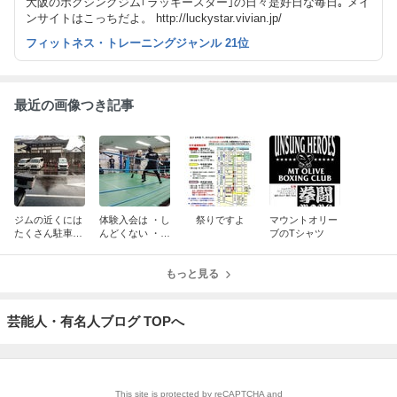
大阪のボクシングジム｢ラッキースター｣の日々是好日な毎日｡ メイ
ンサイトはこっちだよ。 http://luckystar.vivian.jp/
フィットネス・トレーニングジャンル 21位
最近の画像つき記事
ジムの近くには
体験入会は ・し
祭りですよ
マウントオリー
たくさん駐車場
んどくない ・き
ブのTシャツ
がありますがい
つくない ・苦し
ちばん安いのは
くない
もっと見る
芸能人・有名人ブログ TOPへ
This site is protected by reCAPTCHA and