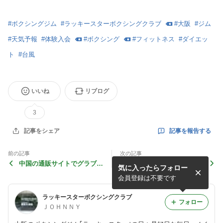
#
ボクシングジム
#
ラッキースターボクシングクラブ
#
大阪
#
ジム
#
天気予報
#
体験入会
#
ボクシング
#
フィットネス
#
ダイエッ
ト
#
台風
いいね
リブログ
3
記事を報告する
記事をシェア
前の記事
次の記事
中国の通販サイトでグラブを
体験入会は３回までできま
気に入ったらフォロー
買ったんですが (続きは本
す 勧誘などはありません
文で)
会員登録は不要です
ラッキースターボクシングクラブ
フォロー
ＪＯＨＮＮＹ