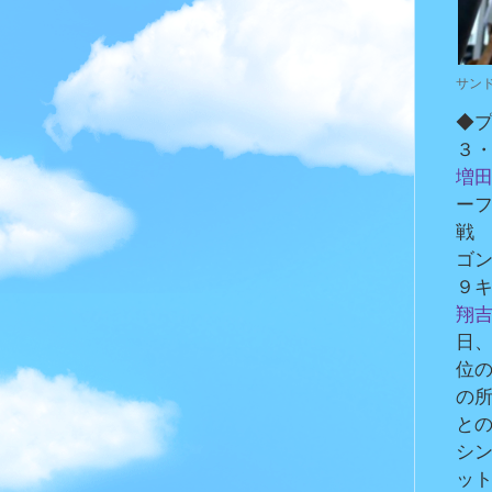
サン
◆
３
増
ー
戦
ゴ
９
翔
日
位
の
と
シ
ッ