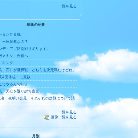
一覧を見る
最新の記事
たまた世界戦
、王座剥奪なの？
ンディアゴ防衛戦サボリます。
毅メキシコ合宿へ
 キング
良、石井が世界戦、どちらも決定戦だけどね。
真4団体統一に意欲
こでやるんでしょ
真、天心を返り討ち宣言
王者一夜明け会見 それぞれの次戦について語
一覧を見る
画像一覧を見る
月別