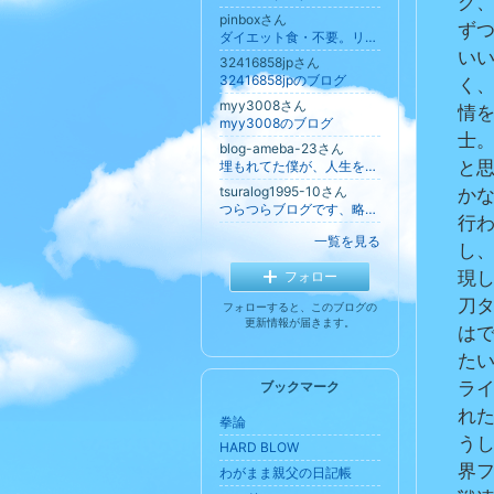
グ
pinboxさん
ず
ダイエット食・不要。リバウンドしない身体の絞込み
い
32416858jpさん
32416858jpのブログ
く
myy3008さん
情
myy3008のブログ
士
blog-ameba-23さん
埋もれてた僕が、人生を見直した話。
と
tsuralog1995-10さん
か
つらつらブログです、略してつらログ
行
一覧を見る
し
フォロー
現
刀
フォローすると、このブログの
更新情報が届きます。
は
た
ブックマーク
ラ
れ
拳論
う
HARD BLOW
界
わがまま親父の日記帳