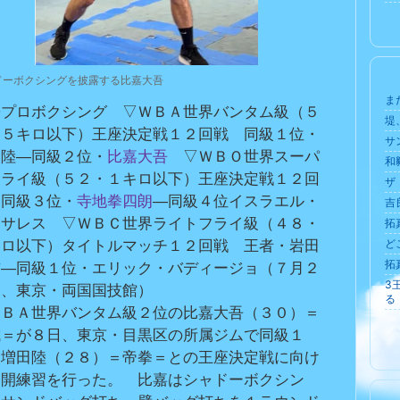
ドーボクシングを披露する比嘉大吾
ま
◆プロボクシング　▽ＷＢＡ世界バンタム級（５
堤
・５キロ以下）王座決定戦１２回戦　同級１位・
サ
田陸―同級２位・
比嘉大吾
　▽ＷＢＯ世界スーパ
和
フライ級（５２・１キロ以下）王座決定戦１２回
ザ
　同級３位・
寺地拳四朗
―同級４位イスラエル・
吉
ンサレス　▽ＷＢＣ世界ライトフライ級（４８・
拓
ど
キロ以下）タイトルマッチ１２回戦　王者・岩田
拓
吉―同級１位・エリック・バディージョ（７月２
3
日、東京・両国国技館）
る
ＷＢＡ世界バンタム級２位の比嘉大吾（３０）＝
成＝が８日、東京・目黒区の所属ジムで同級１
・増田陸（２８）＝帝拳＝との王座決定戦に向け
公開練習を行った。　比嘉はシャドーボクシン