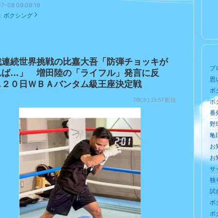
7-08 09:09:19
：
ボクシング
戦連続世界挑戦の比嘉大吾「防弾チョッキが
ブロ
れば…」 増田陸の「ライフル」発言に反
思い
…２０日ＷＢＡバンタム級王座決定戦
ボク
7/8(水) 15:57
配信
ボク
ント1件
番外
野球
亀田
お知
お知
サ
独り
試合
ボク
ボ