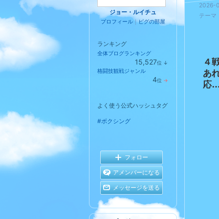
2026-0
ジョー・ルイチュ
テーマ
プロフィール
｜
ピグの部屋
ランキング
全体ブログランキング
４
15,527
位
↓
ラ
格闘技観戦ジャンル
あ
ン
4
位
→
キ
応
ラ
ン
ン
グ
キ
下
コメ
よく使う公式ハッシュタグ
ン
降
グ
維
#ボクシング
持
フォロー
アメンバーになる
メッセージを送る