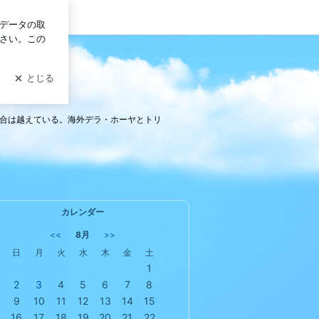
ン
試合は越えている。海外デラ・ホーヤとトリ
カレンダー
<<
8月
>>
日
月
火
水
木
金
土
1
2
3
4
5
6
7
8
9
10
11
12
13
14
15
16
17
18
19
20
21
22