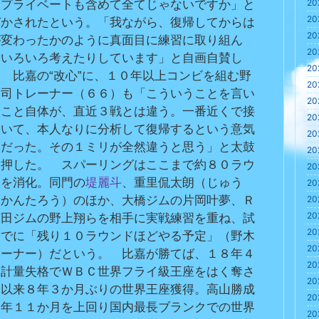
20
。プライベートも含めて全てじゃないですか」と
20
づかされたという。「我ながら、復帰してからは
20
が変わったかのように真面目に練習に取り組ん
20
、いろいろ考えたりしています」と自画自賛し
20
　比嘉の“改心”に、１０年以上コンビを組む野
20
丈司トレーナー（６６）も「こういうことを言い
20
すこと自体が、直近３戦とは違う。一番近くで接
20
ていて、本人なりに分析して復帰するという意気
20
みだった。その１ミリが全然違うと思う」と太鼓
20
を押した。　スパーリングはここまで約８０ラウ
20
ドを消化。同門の
堤麗斗
、重里侃太朗（じゅう
20
・かんたろう）のほか、大橋ジムの片岡叶夢、Ｒ
20
20
蒲田ジムの野上翔らを相手に実戦練習を重ね、試
20
までに「残り１０ラウンドほどやる予定」（野木
20
レーナー）だという。　比嘉が勝てば、１８年４
20
に計量失格でＷＢＣ世界フライ級王座をはく奪さ
20
て以来８年３か月ぶりの世界王座獲得。高山勝成
20
５年１１か月を上回り国内最長ブランクでの世界
20