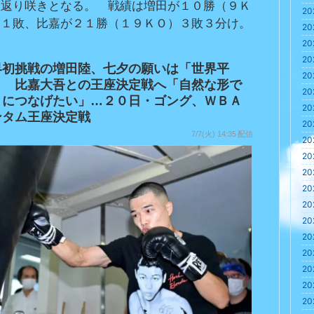
座返り咲きとなる。　戦績は増田が１０勝（９Ｋ
20
）１敗、比嘉が２１勝（１９ＫＯ）３敗３分け。
20
20
20
界初挑戦の増田陸、七夕の願いは「世界平
20
」 比嘉大吾との王座決定戦へ「自然な形で
20
Ｏにつなげたい」…２０日・ゴング、ＷＢＡ
20
ンタム王座決定戦
20
7/7(火) 14:35
配信
20
20
20
20
20
20
20
20
20
20
20