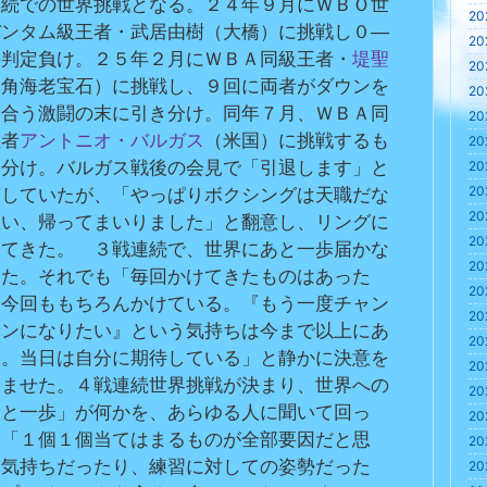
連続での世界挑戦となる。２４年９月にＷＢＯ世
20
バンタム級王者・武居由樹（大橋）に挑戦し０―
20
の判定負け。２５年２月にＷＢＡ同級王者・
堤聖
20
（角海老宝石）に挑戦し、９回に両者がダウンを
20
い合う激闘の末に引き分け。同年７月、ＷＢＡ同
20
王者
アントニオ・バルガス
（米国）に挑戦するも
20
き分け。バルガス戦後の会見で「引退します」と
20
20
言していたが、「やっぱりボクシングは天職だな
20
思い、帰ってまいりました」と翻意し、リングに
20
ってきた。　３戦連続で、世界にあと一歩届かな
20
った。それでも「毎回かけてきたものはあった
20
、今回ももちろんかけている。『もう一度チャン
20
オンになりたい』という気持ちは今まで以上にあ
20
た。当日は自分に期待している」と静かに決意を
20
じませた。４戦連続世界挑戦が決まり、世界への
20
あと一歩」が何かを、あらゆる人に聞いて回っ
20
。「１個１個当てはまるものが全部要因だと思
20
。気持ちだったり、練習に対しての姿勢だった
20