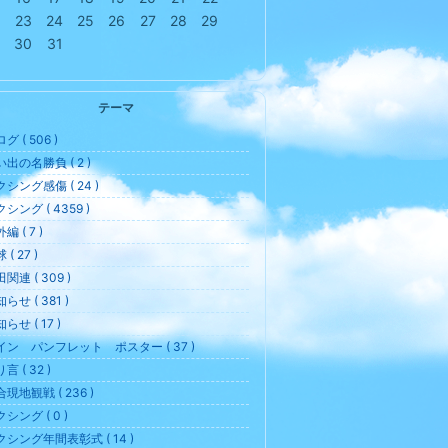
23
24
25
26
27
28
29
30
31
テーマ
グ ( 506 )
出の名勝負 ( 2 )
シング感傷 ( 24 )
シング ( 4359 )
編 ( 7 )
 ( 27 )
関連 ( 309 )
らせ ( 381 )
らせ ( 17 )
イン パンフレット ポスター ( 37 )
言 ( 32 )
現地観戦 ( 236 )
シング ( 0 )
クシング年間表彰式 ( 14 )