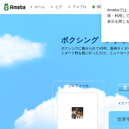
ホーム
ピグ
アメブロ
帰宅後に座った瞬間
世界平和と防弾チョッキ | ボクシング・メタボリック
ボクシング・メタボ
ボクシングに魅せられて45年。阪神タイガ
ニダード戦を観に行っただけ。ニューヨー
プロフィール
Sフ
世界