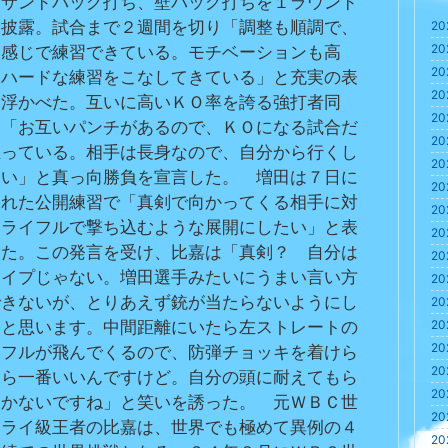
、サンドバッグ打ち、壁バッグ打ちを１ラウンド
つ披露。試合まで２週間を切り「調整も順調で、
20
20
い感じで練習できている。モチベーションも高
20
、ハードな練習をこなしてきている」と充実の表
20
を浮かべた。互いに高いＫＯ率を誇る強打者同
20
。「お互いパンチがあるので、ＫＯになる試合だ
20
思っている。相手は長身なので、自分から行くし
20
ない」と真っ向勝負を宣言した。　増田は７日に
20
われた公開練習で「真剣で向かってくる相手に対
20
、ライフルで撃ち込むような展開にしたい」と表
20
した。この発言を受け、比嘉は「真剣？　自分は
20
タイプじゃない。増田選手みたいにうまい言い方
20
できないが、とりあえず銃が当たらないようにし
20
20
いと思います。中間距離にいたら左ストレートの
20
イフルが飛んでくるので、防弾チョッキを着けら
20
たら一番いいんですけど。自分の頭に耐えてもら
20
しかないですね」と笑いを誘った。　元ＷＢＣ世
20
フライ級王者の比嘉は、世界でも極めて異例の４
20