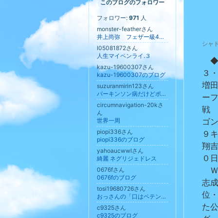
このブログのフォロワー
フォロワー:
971
人
monster-featherさん
井上尚弥 フェザー級4団体統一王者への道
シャ
l05081872さん
人生マイペンライ.３
　
kazu-19600307さん
３
kazu-19600307のブログ
増
suzuranmirin123さん
パーキンソン病だけどポジティブに！
ー
circumnavigation-20kさ
戦
ん
世界一周
ゴ
piopi336さん
９
piopi336のブログ
翔
yahoaucwwlさん
０
綺麗 ネグリジェドレス
0676fさん
　
0676fのブログ
志
tosi19680726さん
位
おっさんの「口はペテン師 心は詐欺師」
た
c9325さん
c9325のブログ