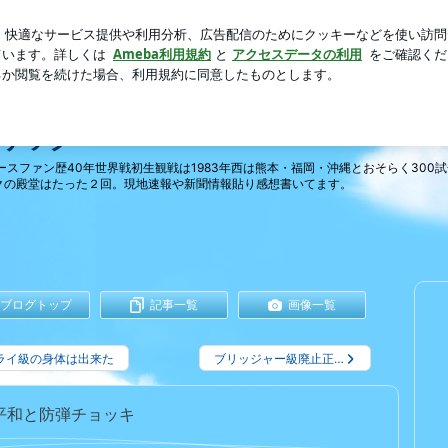
の寝落ち
芸能人ブログ
人気ブログ
新規登録
ログイ
リック
ースファン歴40年世界戦初生観戦は1983年西は熊本・福岡・沖縄とおそらく300
クの殿堂はたった２回。現地速報や新聞情報貼り感想書いてます。
ブログトップ
記事一覧
画像一覧
ライ級の身体は出来た
ブリッジャー級廃止正…
平和と防弾チョッキ