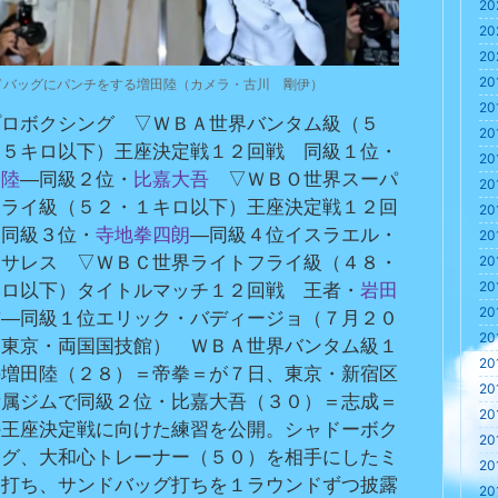
20
20
20
20
ドバッグにパンチをする増田陸（カメラ・古川 剛伊）
20
プロボクシング　▽ＷＢＡ世界バンタム級（５
20
・５キロ以下）王座決定戦１２回戦　同級１位・
20
田陸
―同級２位・
比嘉大吾
　▽ＷＢＯ世界スーパ
20
フライ級（５２・１キロ以下）王座決定戦１２回
20
　同級３位・
寺地拳四朗
―同級４位イスラエル・
20
ンサレス　▽ＷＢＣ世界ライトフライ級（４８・
20
20
キロ以下）タイトルマッチ１２回戦　王者・
岩田
20
吉
―同級１位エリック・バディージョ（７月２０
20
、東京・両国国技館）　ＷＢＡ世界バンタム級１
20
の増田陸（２８）＝帝拳＝が７日、東京・新宿区
20
所属ジムで同級２位・比嘉大吾（３０）＝志成＝
20
の王座決定戦に向けた練習を公開。シャドーボク
20
ング、大和心トレーナー（５０）を相手にしたミ
20
ト打ち、サンドバッグ打ちを１ラウンドずつ披露
20