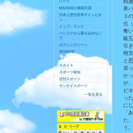
戦
ハード
MAOMIEの拳闘天国
界
日本人歴代世界チャンピオ
３
ン
也
トップ・ランク
奪
バンコクから愛を込めない
で
級
ボクシングシーン
引
WOWOW
明
G+
と
スカイＡ
戻
スポーツ報知
か
日刊スポーツ
が
サンケイスポーツ
ピ
一覧を見る
っ
に
「
た
う