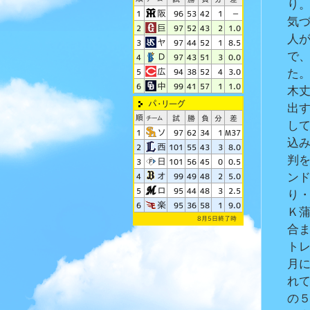
り
気
人
で
た。
木
出
し
込
判
ン
り
Ｋ
合
ト
月
れ
の