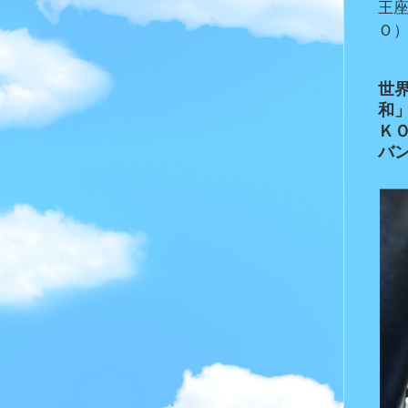
王
Ｏ
世
和
Ｋ
バ