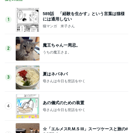
589話 「経験を生かす」という言葉は猫様
には通用しない
1
猫マンガ 米子さん
魔王ちゃん一周忌。
2
うちの魔王さま。
夏はネバネバ
3
母さんは今日も世話をやく
あの儀式のための装置
4
母さんは今日も世話をやく
☆「エルメスR.M.S III」スーツケースと旅の#