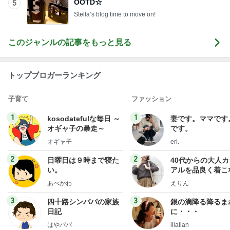
OOTD☆
5
Stella’s blog time to move on!
このジャンルの記事をもっと見る
トップブロガーランキング
子育て
ファッション
1
1
kosodatefulな毎日 ～
妻です。ママです
オギャ子の暴走～
です。
オギャ子
eri.
2
2
日曜日は９時まで寝た
40代からの大人
い。
アルを品良く着こ
ファッションブロ
あべかわ
えりん
3
3
四十路シンパパの家族
銀の滴降る降るま
日記
に・・・
はやパパ
illallan