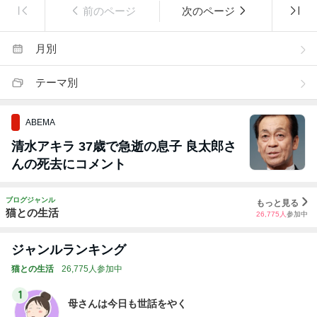
前のページ
次のページ
月別
テーマ別
ABEMA
清水アキラ 37歳で急逝の息子 良太郎さ
んの死去にコメント
ブログジャンル
もっと見る
猫との生活
26,775
人
参加中
ジャンルランキング
猫との生活
26,775人参加中
1
母さんは今日も世話をやく