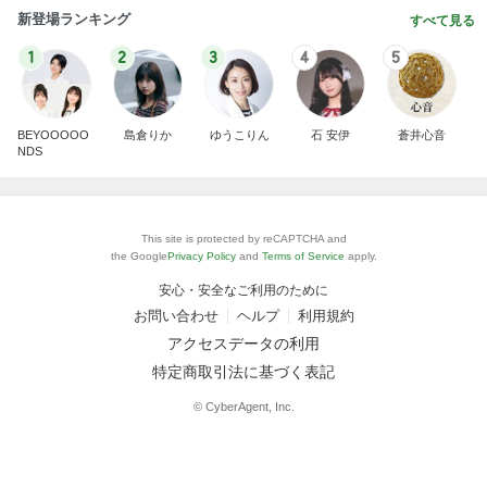
新登場ランキング
すべて見る
1
2
3
4
5
BEYOOOOO
島倉りか
ゆうこりん
石 安伊
蒼井心音
NDS
This site is protected by reCAPTCHA and
the Google
Privacy Policy
and
Terms of Service
apply.
安心・安全なご利用のために
お問い合わせ
ヘルプ
利用規約
アクセスデータの利用
特定商取引法に基づく表記
© CyberAgent, Inc.