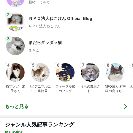
藤緒 ミルカ
2
ＮＰＯ法人ねこけん Official Blog
ＮＰＯ法人ねこけん
3
まだらダラダラ猫
まきこ
4
5
6
7
8
猫マンガ 米
社)アニマルエ
ファーブル家
うちの魔王さ
NPO法人 府中
子さん
イド 事務局＆
のブログ
ま。
猫の会（ちゅ
みんなの日記
ー猫）
もっと見る
ジャンル人気記事ランキング
猫との生活