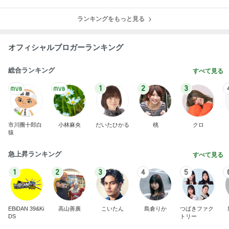
ランキングをもっと見る
オフィシャルブロガーランキング
総合ランキング
すべて見る
1
2
3
市川團十郎白
小林麻央
だいたひかる
桃
クロ
猿
急上昇ランキング
すべて見る
1
2
3
4
5
EBiDAN 39&Ki
高山善廣
こいたん
島倉りか
つばきファク
DS
トリー