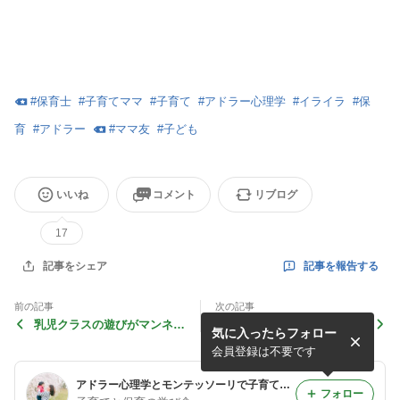
#
保育士
#
子育てママ
#
子育て
#
アドラー心理学
#
イライラ
#
保
育
#
アドラー
#
ママ友
#
子ども
いいね
コメント
リブログ
17
記事を報告する
記事をシェア
前の記事
次の記事
乳児クラスの遊びがマンネリ
【我が子が可愛いと思えな
気に入ったらフォロー
してお悩みの方へ
い…と悩んでいるママへ｜そ
の気持ちはダメじゃない】
会員登録は不要です
アドラー心理学とモンテッソーリで子育てと保育をサポート
フォロー