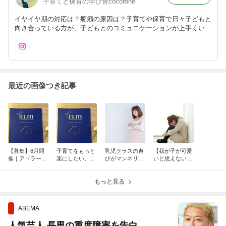
子育てと保育の学び舎cocorone
イヤイヤ期の対応は？癇癪の原因は？子育てや保育で日々子どもと
向き合っている方が、子どもとのコミュニケーションが上手くい
き、今より更に子育ても保育も楽しくなる！アドラー心理学勇気づ
けの子育て講座や保育士研修をオンライン(ZOOM)で開催していま
す。
最近の画像つき記事
【募集】8月開
子育てをもっと
乳児クラスの遊
【我が子が可愛
催｜アドラーEL
楽にしたい、人
びがマンネリし
いと思えない…
M勇気づけリー
間関係のストレ
てお悩みの方へ
と悩んでいるマ
ダー養成講座／
スを減らしたい
マへ｜その気持
オンライン
｜ELM勇気づけ
もっと見る
ちはダメじゃな
講座
い】
ABEMA
人気芸人 長男の重度障害を告白