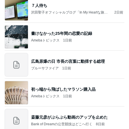
７人待ち
沢田聖子オフィシャルブログ「In My Heartな旅日
2日前
記」by Ameba
書けなかった25年間の恋愛の記録
Amebaトピックス
1日前
広島原爆の日 市長の言葉に動揺する総理
ブルーサファイア
1日前
初っ端から飛ばしたマラソン購入品
Amebaトピックス
1日前
斎藤元彦がぶらぶら動画のアップを止めた
Bank of Dreamの公営競技はどこへ行く
8日前