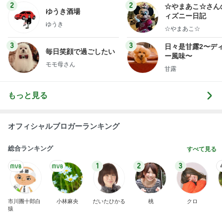
ログ
2
2
☆やまあこ☆さん
ゆうき酒場
ィズニー日記
ゆうき
☆やまあこ☆
3
3
日々是甘露2〜デ
毎日笑顔で過ごしたい
ー風味〜
モモ母さん
甘露
もっと見る
オフィシャルブロガーランキング
総合ランキング
すべて見る
1
2
3
市川團十郎白
小林麻央
だいたひかる
桃
クロ
猿