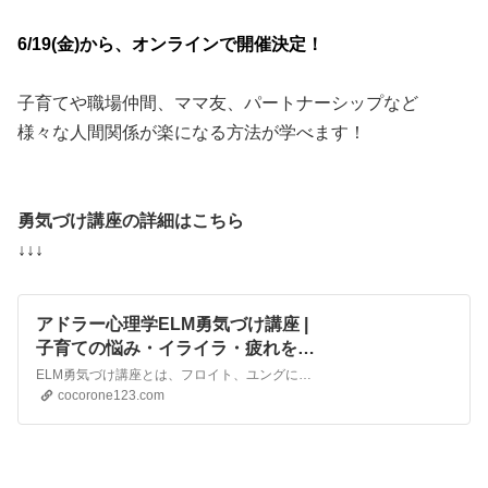
6/19(金)から、オンラインで開催決定！
子育てや職場仲間、ママ友、パートナーシップなど
様々な人間関係が楽になる方法が学べます！
勇気づけ講座の詳細はこちら
↓↓↓
アドラー心理学ELM勇気づけ講座 |
子育ての悩み・イライラ・疲れをア
ドラー心理学勇気づけZoom講座で
ELM勇気づけ講座とは、フロイト、ユングに並ぶ世界の心理学者の三大巨頭の一人とも言われている、アルフレッド・アドラーのアドラー心理学の理論を基にプログラムされたコミュニケーション講座です。最近、子育てがうまくいかないな・・・と感じることはありますか？例えば、自分に余裕のない時に子どもにワガママを言われたり、駄々をこねられてイライラして怒ってしまう。子どもが言…
解決！| オンライン子育て相談｜保
cocorone123.com
育士研修｜