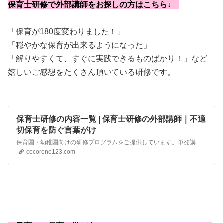
保育士研修で外部講師をお探しの方はこちら↓
「保育が180度変わりました！」
「穏やかな保育が出来るようになった」
「解りやすくて、すぐに実践できるものばかり！」など
嬉しいご感想をたくさん頂いている研修です。
保育士研修の内容一覧 | 保育士研修の外部講師｜不適
切保育を防ぐ言葉がけ
保育園・幼稚園向けの研修プログラムをご提供しています。単発講座だけでなく、3か月間・6ヵ月間・1年間の定期的な研修プログラムもおこなっています。内容・期間・ご予算など、ご相談に応じます。まずはお気軽にご相談ください。資料請求・お問合せはこちらからアドラー心理学を保育に活かしたい 保育園でこのようなお悩みはありませんか？ 保育士たちの質を向上させたいけれど、ど…
cocorone123.com