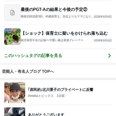
最後のPGT-Aの結果と今後の予定②
移植15回流産3回。40歳保育士、先生よりもママになりた
2026年8月6日
い！〜2人目不妊治療記〜
【ショック】保育士に疑いをかけられ落ち込む
胎児発育不全の記録〜可愛い娘は発達グレー？〜
2026年8月6日
このハッシュタグの記事を見る
芸能人・有名人ブログ TOPへ
｢庶民的｣北川景子のプライベートに反響
Amebaトピックス
1日前
ありがとうございます