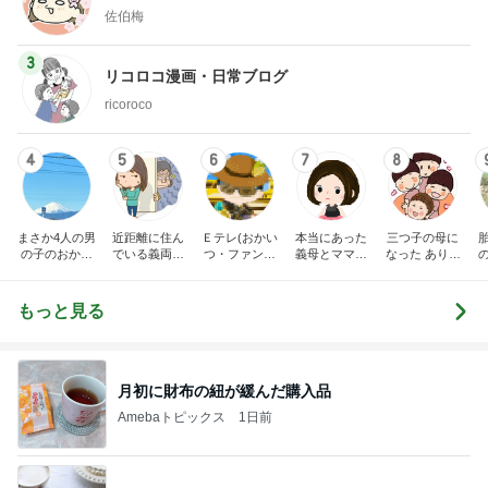
佐伯梅
3
リコロコ漫画・日常ブログ
ricoroco
4
5
6
7
8
まさか4人の男
近距離に住ん
Ｅテレ(おかい
本当にあった
三つ子の母に
の子のおかあ
でいる義両親
つ・ファンタ
義母とママ友
なった ありつ
さんになるな
に苦しめられ
ーネ！)の日々
の話
ん日記。
んて。
てます。
もっと見る
月初に財布の紐が緩んだ購入品
Amebaトピックス
1日前