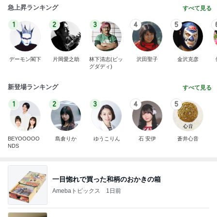
急上昇ランキング
すべて見る
1
2
3
4
5
デーモン閣下
片岡愛之助
林下清志(ビッ
沢田聖子
金沢克彦
グダディ)
新登場ランキング
すべて見る
1
2
3
4
5
BEYOOOOO
島倉りか
ゆうこりん
石 安伊
蒼井心音
NDS
一目惚れで買った和柄のおかきの箱
Amebaトピックス
1日前