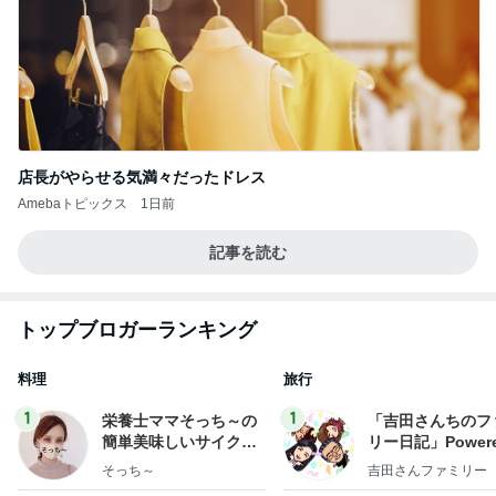
店長がやらせる気満々だったドレス
Amebaトピックス
1日前
記事を読む
トップブロガーランキング
料理
旅行
1
1
栄養士ママそっち～の
「吉田さんちのフ
簡単美味しいサイクル
リー日記」Powere
献立
y Ameba 吉田さ
そっち～
吉田さんファミリー
ミリーオフィシャ