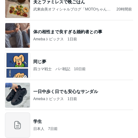
夫とファミレスで晩ごはん
武東由美オフィシャルブログ「MOTOちゃんと
20時間前
のはっぴぃな毎日」Powered by Ameba
体の相性まで良すぎる婚約者との事
Amebaトピックス
1日前
同じ夢
四コマ戦士 パパ戦記
10日前
一日中歩く日でも安心なサンダル
Amebaトピックス
1日前
学生
日本人
7日前