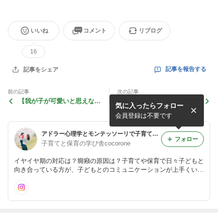
いいね
コメント
リブログ
16
記事を報告する
記事をシェア
前の記事
次の記事
【我が子が可愛いと思えな
子どもが言うことを聞いてく
気に入ったらフォロー
い…と悩んでいるママへ｜そ
れない！とお悩みの方へ
の気持ちはダメじゃない】
会員登録は不要です
アドラー心理学とモンテッソーリで子育てと保育をサポート
フォロー
子育てと保育の学び舎cocorone
イヤイヤ期の対応は？癇癪の原因は？子育てや保育で日々子どもと
向き合っている方が、子どもとのコミュニケーションが上手くい
き、今より更に子育ても保育も楽しくなる！アドラー心理学勇気づ
けの子育て講座や保育士研修をオンライン(ZOOM)で開催していま
す。