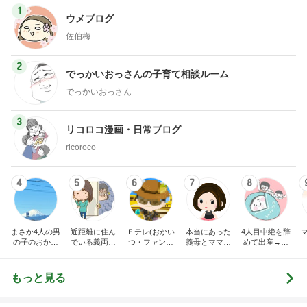
1
ウメブログ
佐伯梅
2
でっかいおっさんの子育て相談ルーム
でっかいおっさん
3
リコロコ漫画・日常ブログ
ricoroco
4
5
6
7
8
まさか4人の男
近距離に住ん
Ｅテレ(おかい
本当にあった
4人目中絶を辞
の子のおかあ
でいる義両親
つ・ファンタ
義母とママ友
めて出産→パ
さんになるな
に苦しめられ
ーネ！)の日々
の話
イプカット◆
んて。
てます。
共働き夫婦の4
人育児
もっと見る