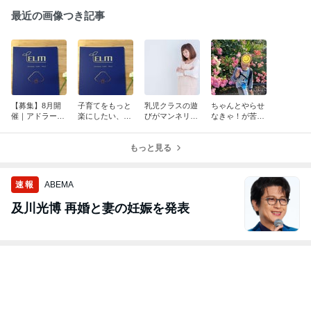
最近の画像つき記事
【募集】8月開
子育てをもっと
乳児クラスの遊
ちゃんとやらせ
催｜アドラーEL
楽にしたい、人
びがマンネリし
なきゃ！が苦し
M勇気づけリー
間関係のストレ
てお悩みの方へ
くなっていませ
ダー養成講座／
スを減らしたい
んか？
オンライン
｜ELM勇気づけ
もっと見る
講座
速報
ABEMA
及川光博 再婚と妻の妊娠を発表