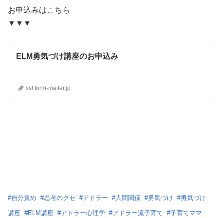
お申込みはこちら
▼▼▼
ELM勇気づけ講座のお申込み
ssl.form-mailer.jp
#
自分責め
#
思考のクセ
#
アドラー
#
人間関係
#
勇気づけ
#
勇気づけ
講座
#
ELM講座
#
アドラー心理学
#
アドラー流子育て
#
子育てママ