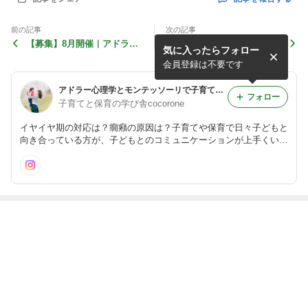
前の記事
次の記事
【募集】8月開催｜アドラー
乳児クラスの遊びがマンネリ
気に入ったらフォロー
ELM勇気づけリーダー養成
してお悩みの方へ
講座／オンライン
会員登録は不要です
アドラー心理学とモンテッソーリで子育てと保育をサポート
フォロー
子育てと保育の学び舎cocorone
イヤイヤ期の対応は？癇癪の原因は？子育てや保育で日々子どもと
向き合っている方が、子どもとのコミュニケーションが上手くい
き、今より更に子育ても保育も楽しくなる！アドラー心理学勇気づ
けの子育て講座や保育士研修をオンライン(ZOOM)で開催していま
す。