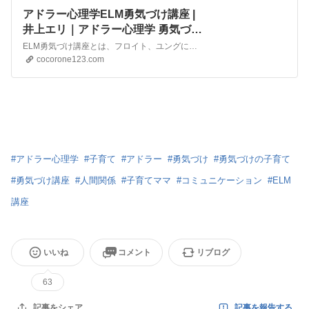
アドラー心理学ELM勇気づけ講座 |
井上エリ｜アドラー心理学 勇気づけ
の子育て講座 ｜叱らない保育士研修
ELM勇気づけ講座とは、フロイト、ユングに並ぶ世界の心理学者の三大巨頭の一人とも言われている、アルフレッド・アドラーのアドラー心理学の理論を基にプログラムされたコミュニケーション講座です。最近、子育てがうまくいかないな・・・と感じることはありますか？例えば、自分に余裕のない時に子どもにワガママを言われたり、駄々をこねられたり、癇癪を起されてイライラして怒って…
｜町田 横浜 オンライン
cocorone123.com
#
アドラー心理学
#
子育て
#
アドラー
#
勇気づけ
#
勇気づけの子育て
#
勇気づけ講座
#
人間関係
#
子育てママ
#
コミュニケーション
#
ELM
講座
いいね
コメント
リブログ
63
記事を報告する
記事をシェア