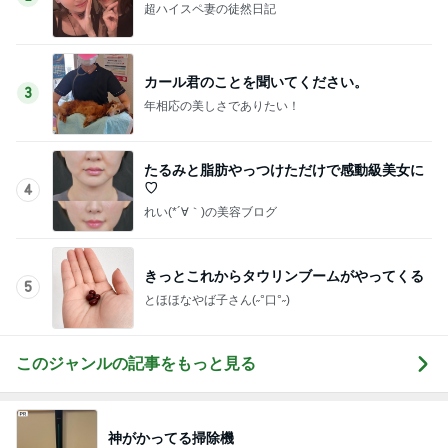
超ハイスペ妻の徒然日記
カール君のことを聞いてください。
3
年相応の美しさでありたい！
たるみと脂肪やっつけただけで感動級美女に
♡
4
れい(*´∀｀)の美容ブログ
きっとこれからタウリンブームがやってくる
5
とほほなやば子さん(˶°口°˶)
このジャンルの記事をもっと見る
神がかってる掃除機