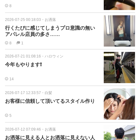
8
2026-07-25 00:18:03
・
お洒落
行くたびに感じてしまうプロ意識の無い
アパレル店員の多さ……
8
1
2026-07-21 01:08:16
・
ハロウィン
今年もやります❗️
14
2026-07-17 12:33:57
・
白髪
お客様に信頼して頂いてるスタイル作り
5
2026-07-12 07:09:46
・
お洒落
お洒落に見える人とお洒落に見えない人