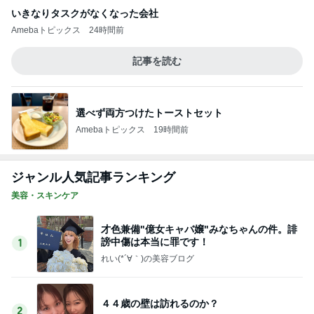
いきなりタスクがなくなった会社
Amebaトピックス
24時間前
記事を読む
選べず両方つけたトーストセット
Amebaトピックス
19時間前
ジャンル人気記事ランキング
美容・スキンケア
才色兼備"億女キャバ嬢"みなちゃんの件。誹
謗中傷は本当に罪です！
1
れい(*´∀｀)の美容ブログ
４４歳の壁は訪れるのか？
2