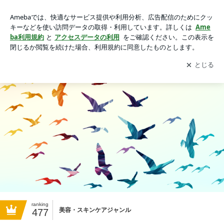
東京都日本橋 ☆椅子が１つだけの美容室☆ ～Aengus～
（エインガス）お客様は全国、海外から
アプリをダウンロードして
ブログの更新通知
を受け取りまし
開く
ょう。
ranking
美容・スキンケアジャンル
477