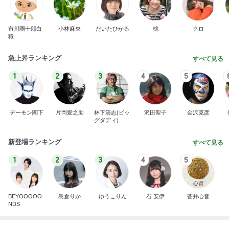
市川團十郎白
小林麻央
だいたひかる
桃
クロ
猿
急上昇ランキング
すべて見る
1
2
3
4
5
デーモン閣下
片岡愛之助
林下清志(ビッ
沢田聖子
金沢克彦
グダディ)
新登場ランキング
すべて見る
1
2
3
4
5
BEYOOOOO
島倉りか
ゆうこりん
石 安伊
蒼井心音
NDS