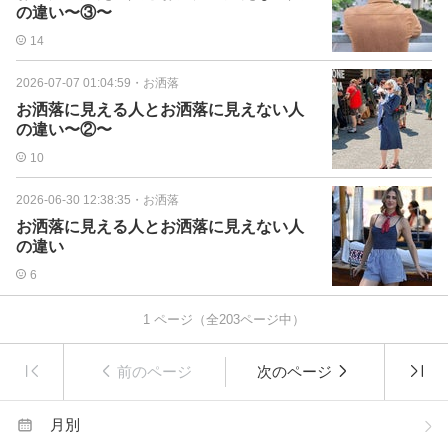
の違い〜③〜
14
2026-07-07 01:04:59
・
お洒落
お洒落に見える人とお洒落に見えない人
の違い〜②〜
10
2026-06-30 12:38:35
・
お洒落
お洒落に見える人とお洒落に見えない人
の違い
6
1
ページ（全
203
ページ中）
前のページ
次のページ
月別