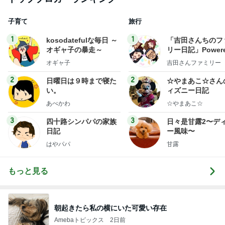
子育て
旅行
1
1
kosodatefulな毎日 ～
「吉田さんちのフ
オギャ子の暴走～
リー日記」Powere
y Ameba 吉田さ
オギャ子
吉田さんファミリー
ミリーオフィシャ
ログ
2
2
日曜日は９時まで寝た
☆やまあこ☆さん
い。
ィズニー日記
あべかわ
☆やまあこ☆
3
3
四十路シンパパの家族
日々是甘露2〜デ
日記
ー風味〜
はやパパ
甘露
もっと見る
朝起きたら私の横にいた可愛い存在
Amebaトピックス
2日前