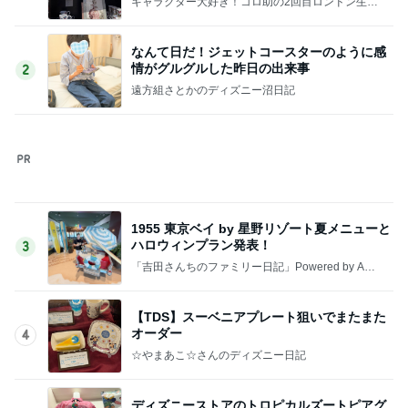
☆やまあこ☆さんのディズニー日記
ディズニーストアのトロピカルズートピアグ
ッズ買ってきたー！
5
「吉田さんちのファミリー日記」Powered by Ame
ba 吉田さんファミリーオフィシャルブログ
このジャンルの記事をもっと見る
次世代掃除機がやってきた！！
Amebaトピックス
20時間前
みんなからの沢山のコメントに感謝
Amebaトピックス
2日前
東MAX 朝ごはんは明太フランス
Amebaトピックス
10時間前