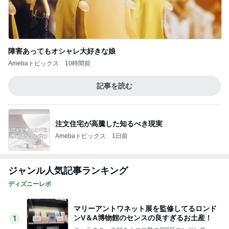
ジャンル人気記事ランキング
ディズニーレポ
マリーアントワネット展を監修してるロンド
ンV＆A博物館のセンスの良すぎるお土産！
1
キャラクター大好き！コロ助の2回目ロンドン生活
にっき★
なんて日だ！ジェットコースターのように感
情がグルグルした昨日の出来事
2
遠方組さとかのディズニー沼日記
1955 東京ベイ by 星野リゾート夏メニューと
ハロウィンプラン発表！
3
「吉田さんちのファミリー日記」Powered by Ame
ba 吉田さんファミリーオフィシャルブログ
【TDS】スーベニアプレート狙いでまたまた
オーダー
4