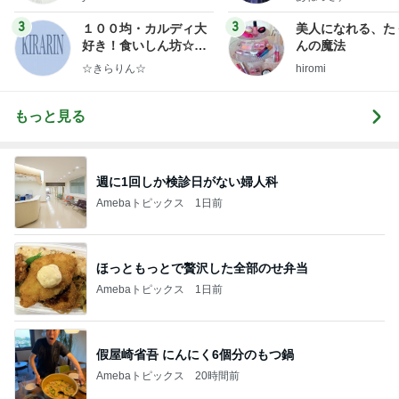
ンテリアのきろく〜
uty colum
3
3
１００均・カルディ大
美人になれる、た
好き！食いしん坊☆き
んの魔法
らりん☆のブログ
☆きらりん☆
hiromi
もっと見る
週に1回しか検診日がない婦人科
Amebaトピックス
1日前
ほっともっとで贅沢した全部のせ弁当
Amebaトピックス
1日前
假屋崎省吾 にんにく6個分のもつ鍋
Amebaトピックス
20時間前