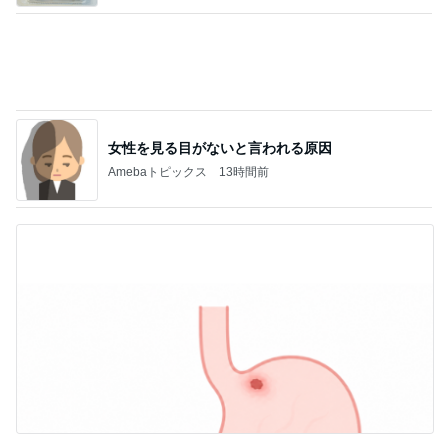
古村比呂 8が並ぶ縁起の良い日
Amebaトピックス
10時間前
飛行機が高く子の念願のフェリー
Amebaトピックス
1日前
意外な場所の安いタイの食器
Amebaトピックス
1日前
朝から遊んだ後のまさかの二度寝
Amebaトピックス
1日前