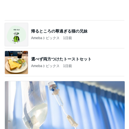
そわそわドキドキしながらの入院準備
Amebaトピックス
1日前
記事を読む
遊び心がある大人も楽しめるピアス
Amebaトピックス
2日前
有名店の八つ橋の真剣な食べ比べ
Amebaトピックス
1日前
だいた 無性に食べたくなった生姜
Amebaトピックス
1日前