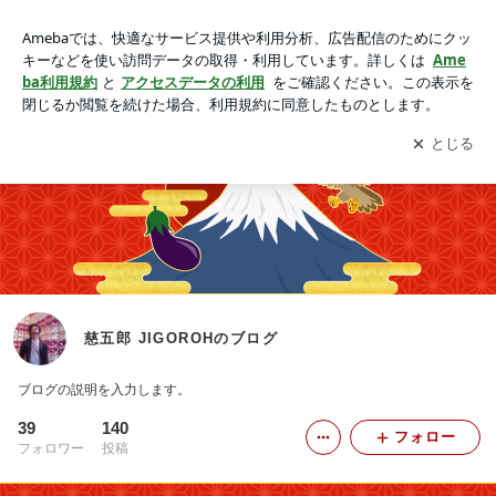
慈五郎 JIGOROHのブログ
アプリをダウンロードして
ブログの更新通知
を受け取りまし
開く
ょう。
慈五郎 JIGOROHのブログ
ブログの説明を入力します。
39
140
フォロー
フォロワー
投稿