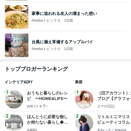
家事に追われる友人の溜まった想い
Amebaトピックス
1日前
台風に備え常備するアップルパイ
Amebaトピックス
1日前
トップブロガーランキング
インテリア&DIY
美容
1
1
おうちと暮らしのレシ
（旧アカウント）
ピ 〜HOME&LIFE〜
ブログ【アラフォ
社売却セカンドラ
yuki (ドキ子）
エマの日記
フ】
2
2
ほんとうに必要な物し
リトルミニマリス
か持たない暮らし◆Ke
ビューティコラム 
ep Life Simple◆〜イ
little minimalist'
yukiko
あねっさ／anessa