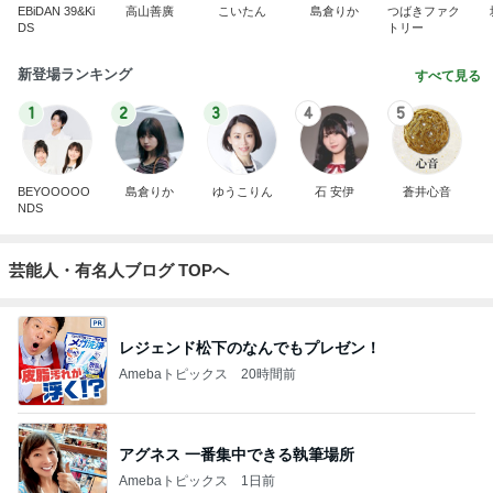
EBiDAN 39&Ki
高山善廣
こいたん
島倉りか
つばきファク
DS
トリー
新登場ランキング
すべて見る
1
2
3
4
5
BEYOOOOO
島倉りか
ゆうこりん
石 安伊
蒼井心音
NDS
芸能人・有名人ブログ TOPへ
レジェンド松下のなんでもプレゼン！
Amebaトピックス
20時間前
アグネス 一番集中できる執筆場所
Amebaトピックス
1日前