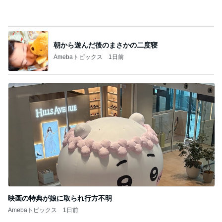
携帯にいきなり出てきた10年前
Amebaトピックス
1日前
反抗期の娘が行きたくない韓国旅行
Amebaトピックス
1日前
かとうかず子 バタバタだった午前中
Amebaトピックス
1日前
やっと買えたコストコの絶品ドーナツ
Amebaトピックス
13時間前