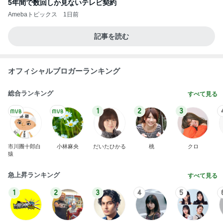
5年間で数回しか見ないテレビ契約
Amebaトピックス
1日前
記事を読む
オフィシャルブロガーランキング
総合ランキング
すべて見る
1
2
3
市川團十郎白
小林麻央
だいたひかる
桃
クロ
猿
急上昇ランキング
すべて見る
1
2
3
4
5