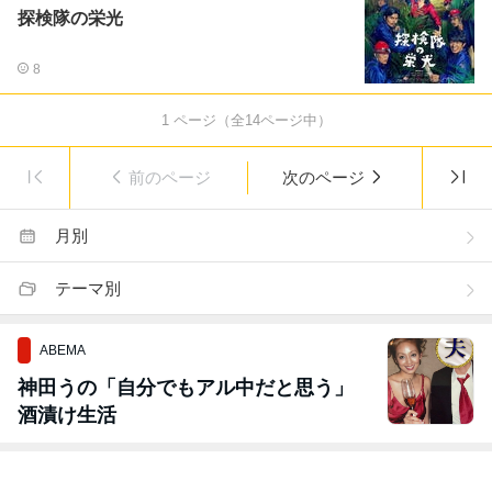
探検隊の栄光
8
1
ページ（全
14
ページ中）
前のページ
次のページ
月別
テーマ別
ABEMA
神田うの「自分でもアル中だと思う」
酒漬け生活