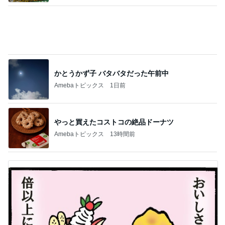
11日ぶりの多肉棚への一斉水やり
Amebaトピックス
1日前
記事を読む
疲れとれるクールタイプの入浴剤
Amebaトピックス
1日前
体重が減らず今朝食べたハッシュポテト
Amebaトピックス
20時間前
別カラーも欲しくなる厚底サンダル
Amebaトピックス
1日前