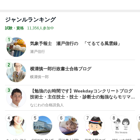
トップブロガーランキング
子育て
旅行
1
1
kosodatefulな毎日 ～
「吉田さんちのフ
オギャ子の暴走～
リー日記」Powere
y Ameba 吉田さ
オギャ子
吉田さんファミリー
ミリーオフィシャ
ログ
2
2
日曜日は９時まで寝た
☆やまあこ☆さん
い。
ィズニー日記
あべかわ
☆やまあこ☆
3
3
四十路シンパパの家族
日々是甘露2〜デ
日記
ー風味〜
はやパパ
甘露