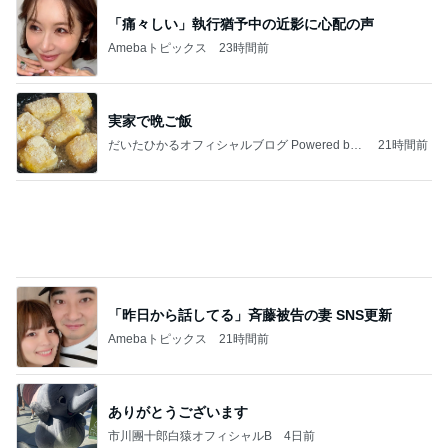
ジャンルランキング
試験・資格
11,356人参加中
1
気象予報士 瀬戸信行の 「てるてる風雲録」
瀬戸信行
2
横溝慎一郎行政書士合格ブログ
横溝慎一郎
3
【勉強のお時間です】Weekdayコンクリートブログ
技術士・主任技士・技士・診断士の勉強ならモリマサ
ノblog
なにわの合格請負人
4
5
6
7
8
キャビンアテ
SIGNAL BLUE
司法書士試験
労務太郎のブ
JBS-cafe987