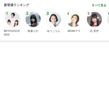
受験手続きのデジタル化で失うもの
Amebaトピックス
1日前
ありがとうございます
市川團十郎白猿オフィシャルB
4日前
嵩張らず大容量で大正解のポーチ
Amebaトピックス
20時間前
実家で晩ご飯
だいたひかるオフィシャルブログ Powered by
21時間前
Ameba
桃の母 お得すぎて心配になる特典