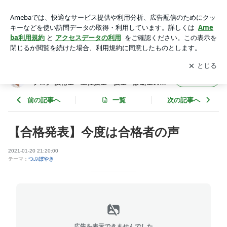
【合格発表】今度は合格者の声 | 【勉強のお時間です】Weekd
ayコンクリートブログ 技術士・主任技士・技士・診断士の勉
アプリをダウンロードして
ブログの更新通知
を受け取りまし
開く
強ならモリマサノblog
ょう。
【勉強のお時間です】Weekdayコンクリート
フォロー
ブログ 技術士・主任技士・技士・診断士の勉
強ならモリマサノblog
前の記事へ
一覧
次の記事へ
【合格発表】今度は合格者の声
2021-01-20 21:20:00
テーマ：
つぶぼやき
広告を表示できませんでした