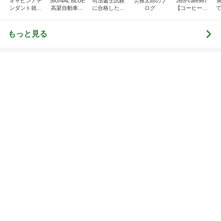
もっと見る
オフィシャルブロガーランキング
総合ランキング
すべて見る
1
2
3
市川團十郎白
小林麻央
だいたひかる
桃
クロ
猿
急上昇ランキング
すべて見る
1
2
3
4
5
木村直人
BEYOOOOO
美川憲一
吉岡淳
水森かおり
NDS