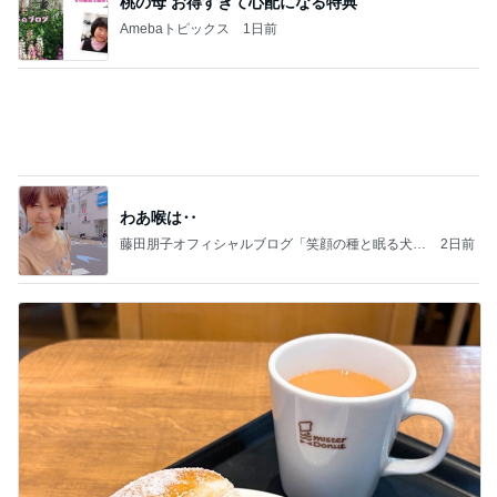
遠藤の妻 歯磨き粉まみれの子の荷物
Amebaトピックス
1日前
病人アピールしてきたクソ義母
田舎のクソ義母vs都会育ちの嫁
2日前