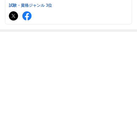
格 コンクリート主任技士 コンクリート診断士 一級建築施工管理技
試験・資格ジャンル 3位
士 他 コンクリート技士、主任技士、診断士のメルマガ配信
最近の画像つき記事
【診断士】勝手
【診断士】勝手
【診断士】勝手
【診断士】勝手
に解説シリーズ
に解説シリーズ
に解説シリーズ
に解説シリーズ
Q27
Q24
Q23
Q22
もっと見る
ABEMA
神田うの「神様を恨んだ」3度の流産と
不妊治療