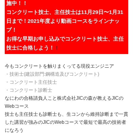
施中
！！
コンクリート技士、主任技士は11月29日〜1月31
日まで！
2021年度より動画コースをラインナッ
プ！
お得な早期お申し込みでコンクリート技士、主任
技士に合格しよう！
！
今もコンクリートを触りまくってる現役エンジニア
・技術士(建設部門:鋼構造及びコンクリート)
・コンクリート主任技士
・コンクリート診断士
なにわの合格請負人こと株式会社JICの森
が教えるJICの
Webコース
技士も主任技士も診断士も、生コンから維持診断まで一貫
した講習が強みのJICのWebコースで最短で最高の技術者
になろう