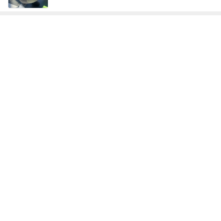
ンダント就活
高梁自動車学
に合格したい
ログ
【コーヒー焙
て
指南 高橋くる
校 STAFF BL
おばさん
煎プロ講座】
みオフィシャ
OG
ルブログ by
もっと見る
Ameba