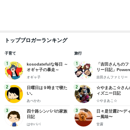
新登場ランキング
すべて見る
1
2
3
4
5
BEYOOOOO
島倉りか
ゆうこりん
MOMIママ
石 安伊
NDS