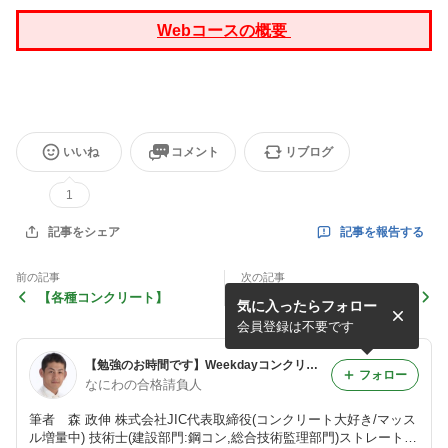
Webコースの概要
いいね
コメント
リブログ
1
記事を報告する
記事をシェア
前の記事
次の記事
【各種コンクリート】
【各種コンクリート】
気に入ったらフォロー
会員登録は不要です
【勉強のお時間です】Weekdayコンクリートブログ 技術士・主任技士・技士・診断士の勉強ならモリマサノblog
フォロー
なにわの合格請負人
筆者 森 政伸 株式会社JIC代表取締役(コンクリート大好き/マッス
ル増量中) 技術士(建設部門:鋼コン,総合技術監理部門)ストレート合