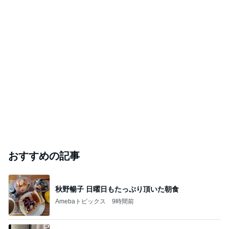
「痛々しい」執行猶予中の近影に心配の声
Amebaトピックス
23時間前
実家で晩ご飯
だいたひかるオフィシャルブログ Powered by
21時間前
Ameba
「昨日から話してる」斉藤被告の妻 SNS更新
Amebaトピックス
21時間前
ありがとうございます
市川團十郎白猿オフィシャルB
4日前