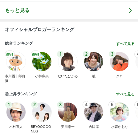
期待以上の桃とお茶の組合せ
Amebaトピックス
1日前
悲しすぎて立ち直れない。
クロオフィシャルブログPowered by Ameba
2日前