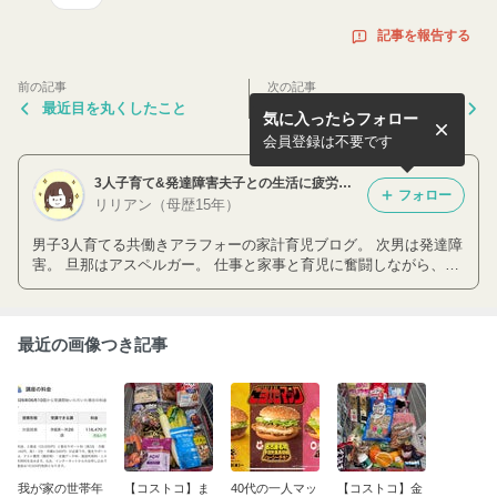
記事を報告する
前の記事
次の記事
最近目を丸くしたこと
【ニトリ】新学期に向けての
気に入ったらフォロー
買い足し品
会員登録は不要です
3人子育て&発達障害夫子との生活に疲労してる妻の節約をしたいブログ
フォロー
リリアン（母歴15年）
男子3人育てる共働きアラフォーの家計育児ブログ。 次男は発達障
害。 旦那はアスペルガー。 仕事と家事と育児に奮闘しながら、ア
スペ旦那に振り回される日々をつづっております。
最近の画像つき記事
我が家の世帯年
【コストコ】ま
40代の一人マッ
【コストコ】金