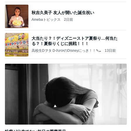
秋吉久美子 友人が開いた誕生祝い
Amebaトピックス
2日前
大当たり？！ディズニーストア夏祭り…何当た
る？！夏祭りくじに挑戦！！！
高校生Dヲタ Ꭰ-ᎮꭵꭹꭴのDisneyにっき！！✎ܚ
13日前