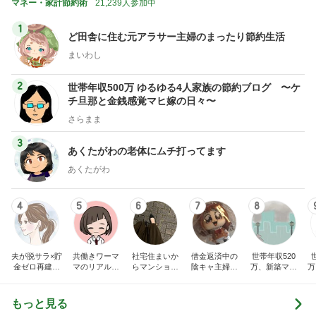
マネー・家計節約術
21,239人参加中
1
ど田舎に住む元アラサー主婦のまったり節約生活
まいわし
2
世帯年収500万 ゆるゆる4人家族の節約ブログ 〜ケ
チ旦那と金銭感覚マヒ嫁の日々〜
さらまま
3
あくたがわの老体にムチ打ってます
あくたがわ
4
5
6
7
8
夫が脱サラ×貯
共働きワーマ
社宅住まいか
借金返済中の
世帯年収520
金ゼロ再建｜
マのリアル日
らマンション
陰キャ主婦サ
万、新築マン
万
はなの節約日
記♪お得と節約
購入。カフェ
クラの日記
ションとブラ
記
ライフ☆
好き会社員の
ンド品が買い
日々
たいので節約
もっと見る
生活してます!