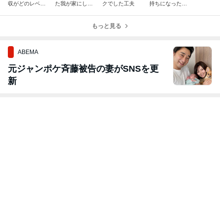
収がどのレベル
た我が家にして
クでした工夫
持ちになった気
かAIに聞いてみ
は大量買い
分で購入
た
もっと見る
ABEMA
元ジャンポケ斉藤被告の妻がSNSを更
新