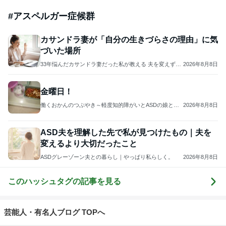
#
アスペルガー症候群
カサンドラ妻が「自分の生きづらさの理由」に気
づいた場所
33年悩んだカサンドラ妻だった私が教える 夫を変えずに
2026年8月8日
幸せな夫婦になる方法/彩瀬みき
金曜日！
働くおかんのつぶやき～軽度知的障がいとASDの娘とき
2026年8月8日
ょうだい児息子のこと
ASD夫を理解した先で私が見つけたもの｜夫を
変えるより大切だったこと
ASDグレーゾーン夫との暮らし｜やっぱり私らしく。
2026年8月8日
このハッシュタグの記事を見る
芸能人・有名人ブログ TOPへ