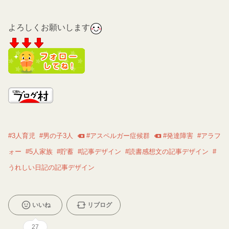
よろしくお願いします
#
3人育児
#
男の子3人
#
アスペルガー症候群
#
発達障害
#
アラフ
ォー
#
5人家族
#
貯蓄
#
記事デザイン
#
読書感想文の記事デザイン
#
うれしい日記の記事デザイン
いいね
リブログ
27