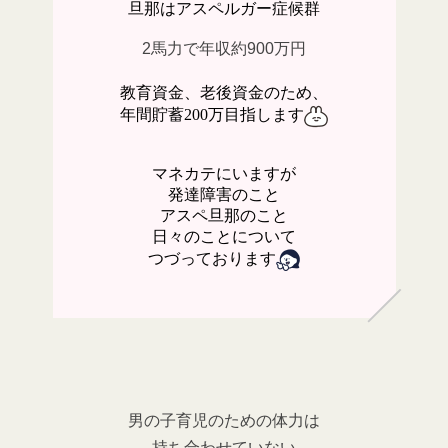
旦那はアスペルガー症候群
2
馬力で年収約
900
万円
教育資金、老後資金のため、
年間貯蓄
200
万目指します
マネカテにいますが
発達障害のこと
アスペ旦那のこと
日々のことについて
つづっております
男の子育児のための体力は
持ち合わせていない