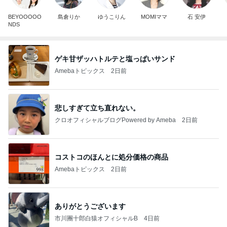
BEYOOOOO
島倉りか
ゆうこりん
MOMIママ
石 安伊
NDS
ゲキ甘ザッハトルテと塩っぱいサンド
Amebaトピックス
2日前
悲しすぎて立ち直れない。
クロオフィシャルブログPowered by Ameba
2日前
コストコのほんとに処分価格の商品
Amebaトピックス
2日前
ありがとうございます
市川團十郎白猿オフィシャルB
4日前