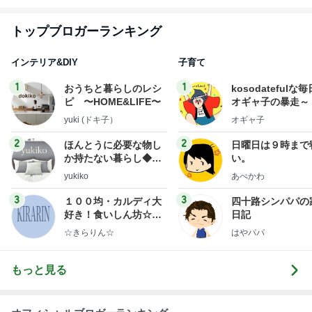
トップブロガーランキング
インテリア&DIY
子育て
1
1
おうちと暮らしのレシ
kosodatefulな毎
ピ 〜HOME&LIFE〜
オギャ子の暴走～
yuki (ドキ子）
オギャ子
2
2
ほんとうに必要な物し
日曜日は９時まで
か持たない暮らし◆Ke
い。
ep Life Simple◆〜イ
yukiko
あべかわ
ンテリアのきろく〜
3
3
１００均・カルディ大
四十路シンパパの
好き！食いしん坊☆き
日記
らりん☆のブログ
☆きらりん☆
はやパパ
もっと見る