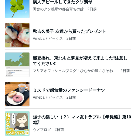
病人アピールしてきたクソ義母
田舎のクソ義母vs都会育ちの嫁
2日前
秋吉久美子 友達から貰ったプレゼント
Amebaトピックス
2日前
能登揺れ、東北も⚠️夢見が増えて来ました❗️注意し
てください❗️
マリアオフィシャルブログ「ひむかの風にさそわれ
2日前
て」Powered by Ameba
ミスドで感無量のファンシードーナツ
Amebaトピックス
2日前
強子の楽しい（？）ママ友トラブル【年長編】第10
2話
ウメブログ
2日前