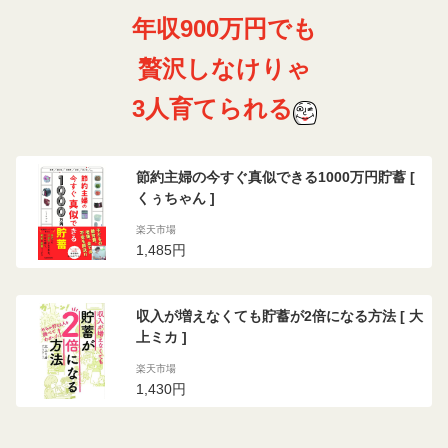
年収900万円でも
贅沢しなけりゃ
3人育てられる
節約主婦の今すぐ真似できる1000万円貯蓄 [
くぅちゃん ]
楽天市場
1,485円
収入が増えなくても貯蓄が2倍になる方法 [ 大
上ミカ ]
楽天市場
1,430円