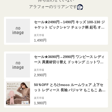
アラフォーのリリアンです
セール★2490円→1490円 キッズ 100-130 ジ
ャケット ビックシャツ チェック柄 起毛 オー
バーサイズ 前後差 長袖 男女兼用 親子お揃い
楽天市場
子供服 メール便不可コカ
1,490円
セール★3690円→2990円 ワンピース レディ
ース 異素材切り替え ドッキング ニットワン
ピース ロング丈 ギャザー ティアード メール
楽天市場
便不可 22aw coca コカ
2,990円
50％OFF とろけmoco ルームウェア 上下セ
ット レディース 長袖 パジャマ もこもこ あっ
たか 静電気防止加工 秋冬 リボン【あす楽対
楽天市場
応】
1,980円