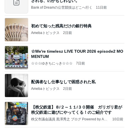
される、のかもしれない。
Bank of Dreamの公営競技はどこへ行く
11日前
初めて知った残高だけの銀行特典
Amebaトピックス
2日前
☆We're timelesz LIVE TOUR 2026 episode2 MO
MENTUM
☆☆☆ゆきちにっき☆☆☆
7日前
配偶者なし仕事なしで困惑された私
Amebaトピックス
2日前
【秩父鉄道】８/２～１１/３０開催 ガリガリ君が
秩父鉄道に遊びにやってくる！のご紹介です
秩父市議会議員 黒澤秀之 ブログ Powered by Ame
10日前
ba