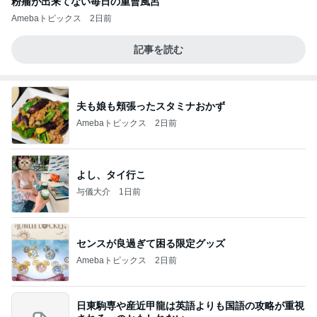
粉瘤が出来てない毎日の重曹風呂
Amebaトピックス
2日前
記事を読む
夫も娘も頬張ったスタミナおかず
Amebaトピックス
2日前
よし、タイ行こ
与儀大介
1日前
センスが良過ぎて困る限定グッズ
Amebaトピックス
2日前
日東駒専や産近甲龍は英語よりも国語の攻略が重視