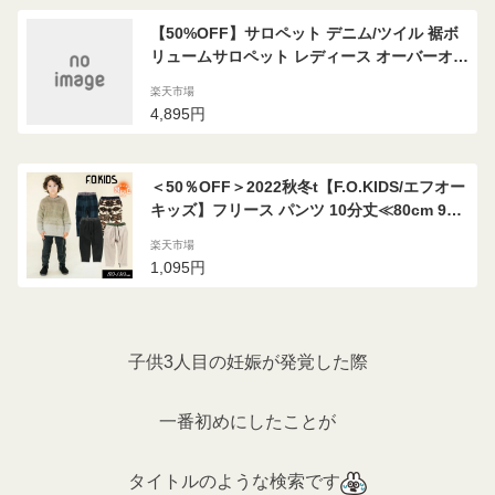
【50%OFF】サロペット デニム/ツイル 裾ボ
リュームサロペット レディース オーバーオー
ル カバーオール ツナギ デニム ツイル ポケッ
楽天市場
ト プリント ボトムス ナチュラル カジュアル
4,895円
アメカジ LIME.INC ライムインク
＜50％OFF＞2022秋冬t【F.O.KIDS/エフオー
キッズ】フリース パンツ 10分丈≪80cm 90c
m 95cm 100cm 110cm 120cm 130cm 140c
楽天市場
m≫子供 カットソーパンツ 無地 ストレッチ
1,095円
保育園パンツ 起毛 あったか
子供3人目の妊娠が発覚した際
一番初めにしたことが
タイトルのような検索です