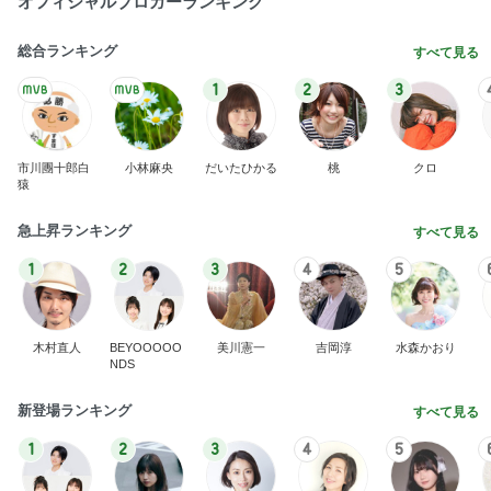
オフィシャルブロガーランキング
総合ランキング
すべて見る
1
2
3
市川團十郎白
小林麻央
だいたひかる
桃
クロ
猿
急上昇ランキング
すべて見る
1
2
3
4
5
木村直人
BEYOOOOO
美川憲一
吉岡淳
水森かおり
NDS
新登場ランキング
すべて見る
1
2
3
4
5