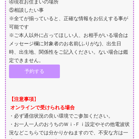
④現在お住まいの場所
⑤相談したい事
※全てが揃っていると、正確な情報をお伝えする事が
可能です
※ご本人以外に占ってほしい人、お相手がいる場合は
メッセージ欄に対象者のお名前(ふりがな)、出生日
時、出生地、関係性をご記入ください。ない場合は鑑
定できません。
予約する
【注意事項
】
オンラインで受けられる場合
・必ず通信状況の良い環境でご参加ください。
・お一人一人のおうちのＷｉ-Ｆｉ設定やその他電波状
況などこちらでは分かりかねますので、不安な方は一