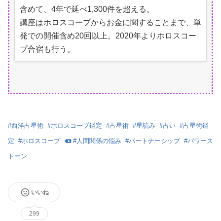
含めて、4年で延べ1,300件を超える。
講座はホロスコープからお金に関することまで、単
発での開催含め20回以上。2020年よりホロスコー
プ合宿も行う。
#
西洋占星術
#
ホロスコープ鑑定
#
占星術
#
星読み
#
占い
#
占星術鑑
定
#
ホロスコープ
#
人間関係の悩み
#
パートナーシップ
#
パワース
トーン
いいね
299