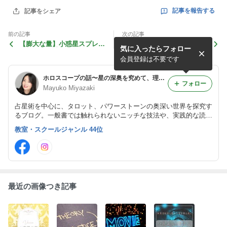
記事を報告する
記事をシェア
前の記事
次の記事
【膨大な量】小惑星スプレッ
猫の話
気に入ったらフォロー
ドシートご感想
会員登録は不要です
ホロスコープの話〜星の深奥を究めて、理を知る～鑑定/講座随時受付中
フォロー
Mayuko Miyazaki
占星術を中心に、タロット、パワーストーンの奥深い世界を探究す
るブログ。一般書では触れられないニッチな技法や、実践的な読解
方法を丁寧に紹介。占いを深く学びたい方、プロフェッショナルを
教室・スクールジャンル 44位
目指す方へ、体系的な知識をお届けします。
最近の画像つき記事