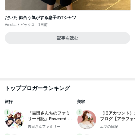
だいた 似合う気がする息子のTシャツ
Amebaトピックス
1日前
記事を読む
トップブロガーランキング
旅行
美容
1
1
「吉田さんちのファミ
（旧アカウント）
リー日記」Powered b
ブログ【アラフォ
y Ameba 吉田さんファ
社売却セカンドラ
吉田さんファミリー
エマの日記
ミリーオフィシャルブ
フ】