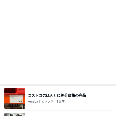
今日の服装 ブログ読んでくれてて嬉しい瞬間。
桃オフィシャルブログ Powered by Ameba
1日前
胸部のはずが腰に見えるレントゲン
Amebaトピックス
19時間前
私達が何も言えなくなる事を楽しみにしていまー
す｡
最後の悪あがき
2日前
たった1日でマイナス152万円
Amebaトピックス
2日前