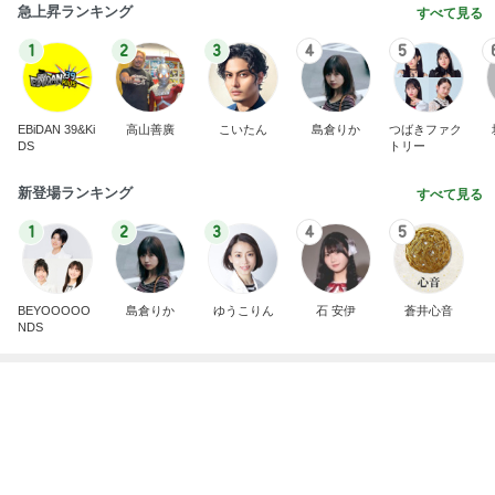
急上昇ランキング
すべて見る
1
2
3
4
5
EBiDAN 39&Ki
高山善廣
こいたん
島倉りか
つばきファク
DS
トリー
新登場ランキング
すべて見る
1
2
3
4
5
BEYOOOOO
島倉りか
ゆうこりん
石 安伊
蒼井心音
NDS
モモコ夫 妻のお土産のあなご棒鮨
Amebaトピックス
1日前