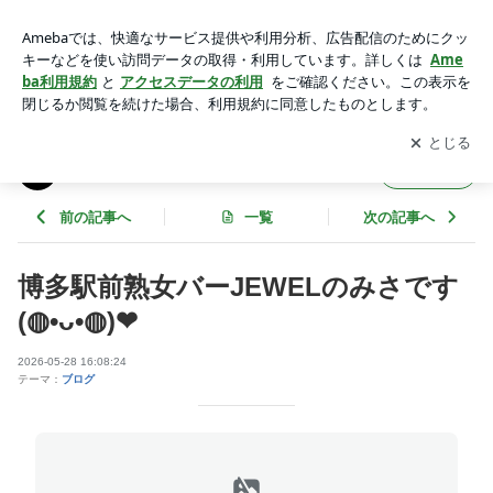
博多駅前熟女バーJEWELのみさです(◍•ᴗ•◍)❤ | jewel-hakata
のブログ
アプリをダウンロードして
ブログの更新通知
を受け取りまし
開く
ょう。
jewel-hakataのブログ
フォロー
前の記事へ
一覧
次の記事へ
博多駅前熟女バーJEWELのみさです
(◍•ᴗ•◍)❤
2026-05-28 16:08:24
テーマ：
ブログ