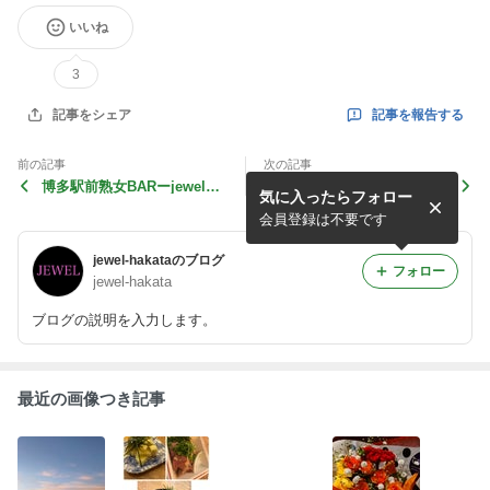
いいね
3
記事を報告する
記事をシェア
前の記事
次の記事
博多駅前熟女BARーjewelみ
博多駅前熟女BAR JEWEL
気に入ったらフォロー
わです
ゆきです(๑>◡<๑)
会員登録は不要です
jewel-hakataのブログ
フォロー
jewel-hakata
ブログの説明を入力します。
最近の画像つき記事