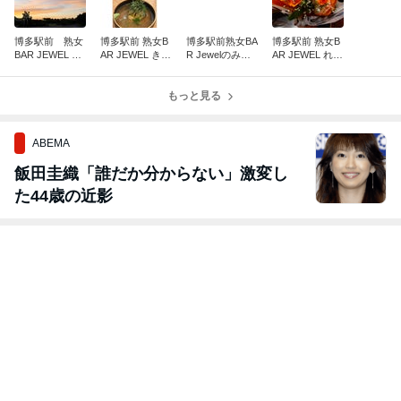
博多駅前 熟女
博多駅前 熟女B
博多駅前熟女BA
博多駅前 熟女B
BAR JEWEL ゆ
AR JEWEL きょ
R Jewelのみな
AR JEWEL れい
うです
うです♡
です♡
です
もっと見る
ABEMA
飯田圭織「誰だか分からない」激変し
た44歳の近影