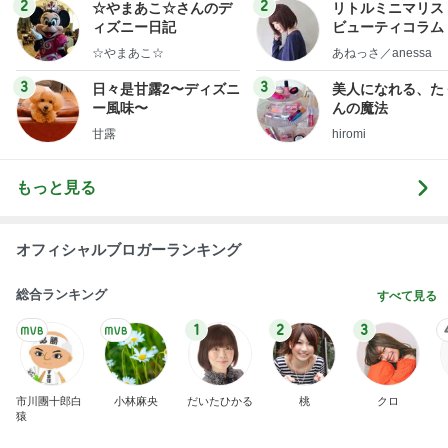
ログ
2
2
☆やまあこ☆さんのデ
リトルミニマリス
ィズニー日記
ビューティコラム 
little minimalist'
☆やまあこ☆
あねっさ／anessa
uty colum
3
3
日々是甘露2〜ディズニ
美人になれる、た
ー風味〜
んの魔法
甘露
hiromi
もっと見る
オフィシャルブロガーランキング
総合ランキング
すべて見る
1
2
3
市川團十郎白
小林麻央
だいたひかる
桃
クロ
猿