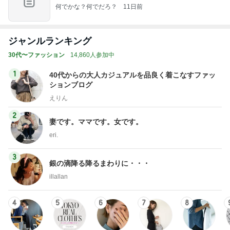
何でかな？何でだろ？
11日前
ジャンルランキング
30代〜ファッション
14,860人参加中
1
40代からの大人カジュアルを品良く着こなすファッ
ションブログ
えりん
2
妻です。ママです。女です。
eri.
3
銀の滴降る降るまわりに・・・
illallan
4
5
6
7
8