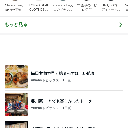
Shiori's「on」
TOKYO REAL
coco-eririko大
*** あやのハピ
UNIQLOコー
N
style〜干物女
CLOTHES 大
人のプチプラ
ログ ***
ディネート日
の成長記〜
人世代のリア
mixコーデ
記
ルクローズ
もっと見る
毎日文句で早く始まってほしい給食
Amebaトピックス
1日前
美川憲一 とても楽しかったトーク
Amebaトピックス
1日前