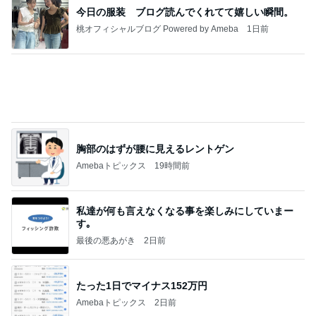
インターン面接3
四コマ戦士 パパ戦記
7日前
渡すために頂いたオムツとお菓子
Amebaトピックス
1日前
きっと高市ってこの時代に嘘、誤魔化し、はぐらか
しても【バレない】【通用する】とでも思ってたん
だろ
広報 いぬねこ本舗
9日前