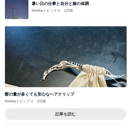
オフィシャルブロガーランキング
総合ランキング
すべて見る
1
2
3
市川團十郎白
小林麻央
だいたひかる
桃
クロ
猿
急上昇ランキング
すべて見る
1
2
3
4
5
AKB48
たんぽぽ川村
北村総一朗
北別府学
OCHA NORM
エミコ
A
新登場ランキング
すべて見る