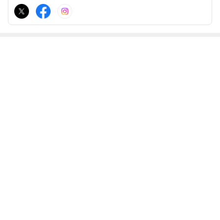
く日々の出来事をラフな感じでお伝えしつつ、なるべく長く続けた
いと思っています。
最近の画像つき記事
熊谷で婚活！8/
8月7日（金）8
熊谷で婚活！
「無料婚活相談
7は満員御礼で
月8日（土）満
「無料婚活相談
会8月上旬」
す！
員御礼！！！
会8月上旬」
ご予約空き状況
もっと見る
ABEMA
高嶋政宏さんと政伸さんの母で俳優の
寿美花代さん 死去