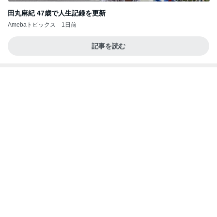
事実と感情止まりではない未来
Amebaトピックス
1日前
最近の香港で食べて感動したもの、いろいろまと
め！
香港在住えりのおいしい食べ歩きガイド
13日前
アシスタントとホテルでの早めの夜ご飯
Amebaトピックス
15時間前
地獄
日本人
1日前
上野で絵を見た後のインバウンド下見
Amebaトピックス
20時間前