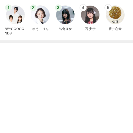
マックの激混みしそうな記念のおもちゃ
Amebaトピックス
19時間前
開卡
くいしんぼうCAMのもっとおいしい台湾!!!!
2日前
假屋崎省吾 花教室生徒の傑作
Amebaトピックス
1日前
TOPTOY☆Cocoa Workshop
ディズニーファン Dのブログ
8日前
山田邦子 宇都宮の激励会で寝落ち
Amebaトピックス
1日前