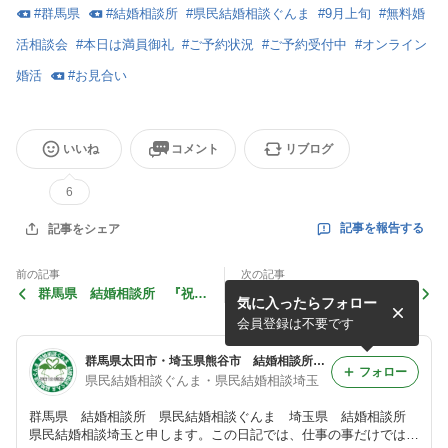
#
群馬県
#
結婚相談所
#
県民結婚相談ぐんま
#
9月上旬
#
無料婚
活相談会
#
本日は満員御礼
#
ご予約状況
#
ご予約受付中
#
オンライン
婚活
#
お見合い
いいね
コメント
リブログ
6
記事を報告する
記事をシェア
前の記事
次の記事
群馬県 結婚相談所 『祝！
群馬県 結婚相談所 『これ
気に入ったらフォロー
ご成婚』
からが』
会員登録は不要です
群馬県太田市・埼玉県熊谷市 結婚相談所 県民結婚相談ぐんま・県民結婚相談埼玉 スタッフたちの記
フォロー
県民結婚相談ぐんま・県民結婚相談埼玉
群馬県 結婚相談所 県民結婚相談ぐんま 埼玉県 結婚相談所
県民結婚相談埼玉と申します。この日記では、仕事の事だけではな