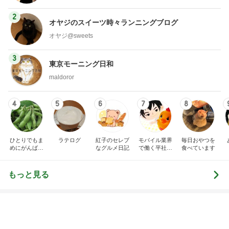
旦那と別々だった長い入国審査
Amebaトピックス
1日前
母の記憶から抜けてしまった電話
Amebaトピックス
23時間前
下ごしらえがラクになる3way道具
Amebaトピックス
2日前
レジェンド松下のなんでもプレゼン！
Amebaトピックス
4時間前
暑い日の仕事と自分と嫁の体調