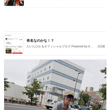
100均で作ったキッチンで便利なもの
Amebaトピックス
1日前
【ANAプレミアムクラス初体験】雷で50分遅延…
沖縄往復で分かった「余裕を買う」価値
華麗なるスタバマダム
2日前