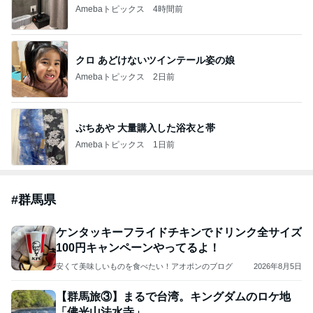
「オグシオ」小椋 恋人と別れ卵子凍結
Amebaトピックス
1日前
開卡
くいしんぼうCAMのもっとおいしい台湾!!!!
2日前