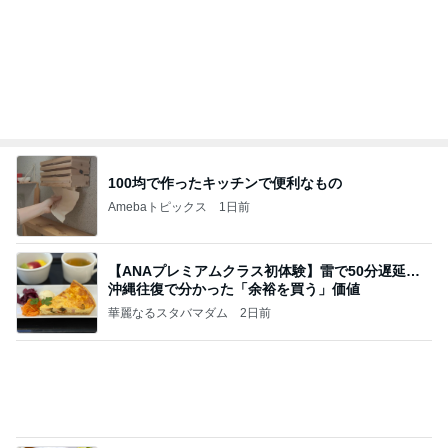
敬三さんも言いよったのよか。そうか。それは茂美
のしてはならない禁じ手だったな。陣内が言いよる
のよ
nanasantojiroのブログ
3日前