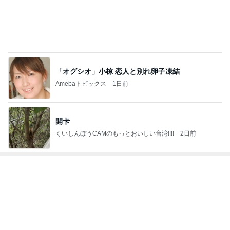
2
オヤジのスイーツ時々ランニングブログ
オヤジ@sweets
3
東京モーニング日和
maldoror
4
5
6
7
8
ひとりでもま
ラテログ
紅子のセレブ
モバイル業界
毎日おやつを
めにがんばる
なグルメ日記
で働く平社員
食べています
ブログ
のブログ
もっと見る