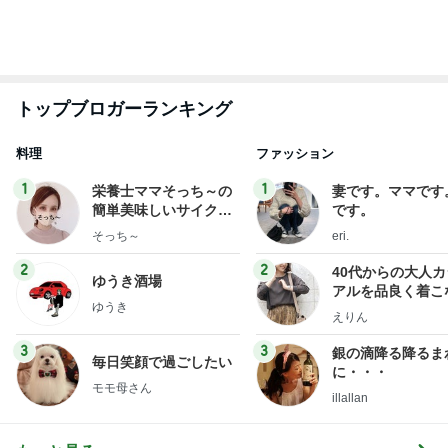
1
2
3
4
5
BEYOOOOO
ゆうこりん
島倉りか
石 安伊
蒼井心音
NDS