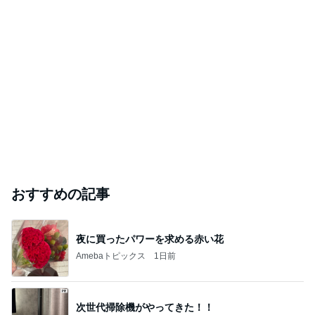
SHUの暮らしのあれこれ。
2026年8月5日
霊視鑑定ひろこ 連絡方法はこちらです
霊視鑑定ひろこ® 本来へ還る浄化と除霊【全国対応】
2026年8月5日
このハッシュタグの記事を見る
芸能人・有名人ブログ TOPへ
本田真凜 喜びの報告に祝福と反響
Amebaトピックス
1日前
TOPTOY☆Cocoa Workshop
ディズニーファン Dのブログ
8日前