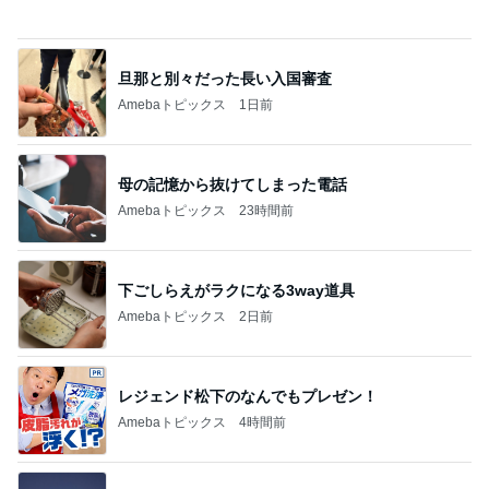
トップブロガーランキング
料理
ファッション
1
1
栄養士ママそっち～の
妻です。ママです
簡単美味しいサイクル
です。
献立
そっち～
eri.
2
2
40代からの大人
ゆうき酒場
アルを品良く着こ
ゆうき
ファッションブロ
えりん
3
3
銀の滴降る降るま
毎日笑顔で過ごしたい
に・・・
モモ母さん
illallan
もっと見る