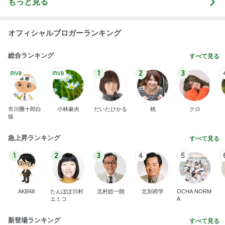
撫でられ要員が増え神妙な顔の猫
Amebaトピックス
22時間前
8月2日放送のTBS「週刊さんまとマツコ」先週に引
き続き出演します♪
植草美幸オフィシャルブログ Powered by Ameba
5日前