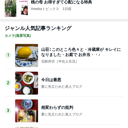
桃の母 お得すぎて心配になる特典
Amebaトピックス
1日前
ジャンル人気記事ランキング
カメラ(風景写真)
山荘∶ このところ色々と・冷蔵庫が キレイに
なりました・お庭で お弁当・・♪
1
北軽井沢［半住人生活］
今日は最悪
2
妻に先立たれた老人ブログ
相変わらずの批判
3
妻に先立たれた老人ブログ