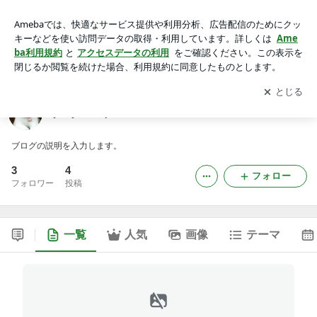
jelly-star-photoのブログ
アプリをダウンロードして
ブログの更新通知
を受け取りまし
開く
ょう。
jelly-star-photoのブログ
ブログの説明を入力します。
3
4
フォロー
フォロワー
投稿
一覧
人気
画像
テーマ