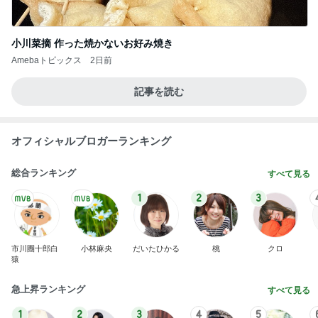
小川菜摘 作った焼かないお好み焼き
Amebaトピックス
2日前
記事を読む
オフィシャルブロガーランキング
総合ランキング
すべて見る
1
2
3
市川團十郎白
小林麻央
だいたひかる
桃
クロ
猿
急上昇ランキング
すべて見る
1
2
3
4
5