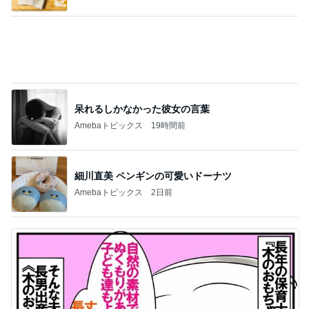
木のおもちゃマニアの夫の収集品
Amebaトピックス
2日前
記事を読む
手島優 夫出張で長期間ワンオペ
Amebaトピックス
22時間前
加害者のため変更した息子の進路
Amebaトピックス
1日前
毎日面会に行っても来る不穏な電話