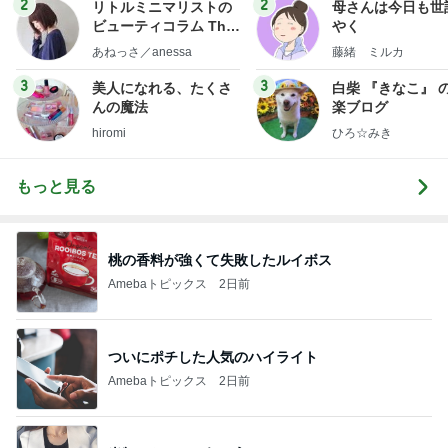
2
2
リトルミニマリストの
母さんは今日も世
ビューティコラム The
やく
little minimalist's bea
あねっさ／anessa
藤緒 ミルカ
uty colum
3
3
美人になれる、たくさ
白柴 『きなこ』 
んの魔法
楽ブログ
hiromi
ひろ☆みき
もっと見る
桃の香料が強くて失敗したルイボス
Amebaトピックス
2日前
ついにポチした人気のハイライト
Amebaトピックス
2日前