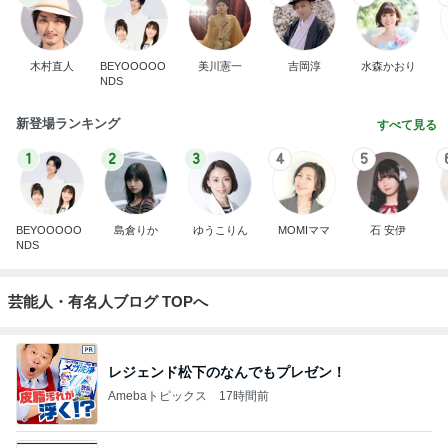
木村直人
BEYOOOOO
美川憲一
吉岡淳
水森かおり
NDS
新登場ランキング
すべて見る
1
2
3
4
5
BEYOOOOO
島倉りか
ゆうこりん
MOMIママ
石 安伊
NDS
芸能人・有名人ブログ TOPへ
レジェンド松下のなんでもプレゼン！
Amebaトピックス
17時間前