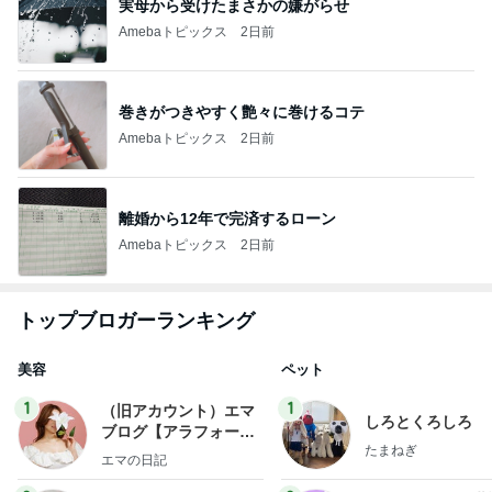
実母から受けたまさかの嫌がらせ
Amebaトピックス
2日前
巻きがつきやすく艶々に巻けるコテ
Amebaトピックス
2日前
離婚から12年で完済するローン
Amebaトピックス
2日前
トップブロガーランキング
美容
ペット
1
1
（旧アカウント）エマ
しろとくろしろ
ブログ【アラフォー会
たまねぎ
社売却セカンドライ
エマの日記
フ】