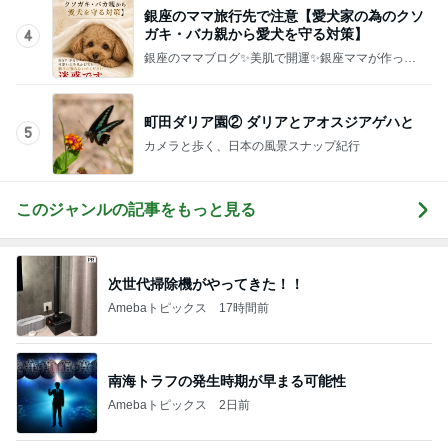
銀座のママ旅行先で注意【愛犬家の為のクソ
ガキ・バカ親から愛犬を守る対策】
4
銀座のママブログ✨美肌で開運✨銀座ママが作った
化粧品✨銀座クラブ高嶋25歳で開店✨高嶋りえ子
お着物でエルメス バーキン コーデ
町田ダリア園② ダリアとアオスジアゲハと
5
カメラと歩く、日本の風景スナップ紀行
このジャンルの記事をもっと見る
次世代掃除機がやってきた！！
Amebaトピックス
17時間前
南海トラフの発生時期が早まる可能性
Amebaトピックス
2日前