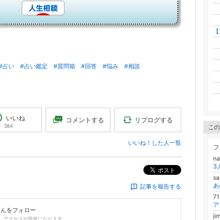
┠
┗
【
┠
┠
┠
#占い
#占い鑑定
#質問箱
#回答
#悩み
#相談
┠
┗
いいね
リブログする
コメントする
384
この
いいね！した人一覧
フ
n
3
ポスト
sa
記事を報告する
7
さんをフォロー
ji
、アクセスが簡単になります