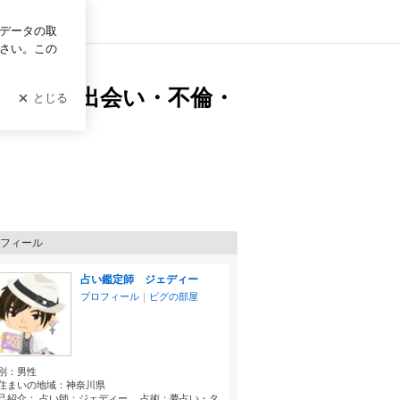
ン
・結婚・出会い・不倫・復縁・SNS・転職etc』
・結婚・出会い・不倫・
フィール
占い鑑定師 ジェディー
プロフィール
｜
ピグの部屋
別：
男性
住まいの地域：
神奈川県
己紹介： 占い師：ジェディー。 占術：夢占い・タ