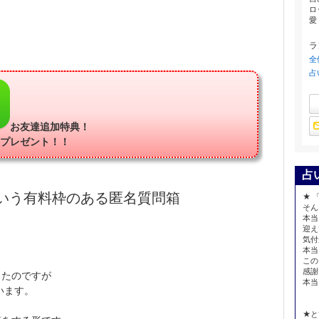
ロ
愛
ラ
全
占
お友達追加特典！
プレゼント！！
占
いう有料枠のある匿名質問箱
★ 
そん
本当
迎え
気
本当
この
感謝
ったのですが
本当
います。
★と