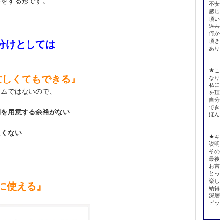
答をする形です。
不安
感じ
頂い
過去
何か
頂き
い分けとしては
あり
★こ
忙しくてもできる』
なり
私に
イムではないので、
を頂
自分
でき
間を用意する余裕がない
ほん
たくない
★キ
説明
その
最後
お言
とっ
楽し
易に使える』
納得
深層
ビッ