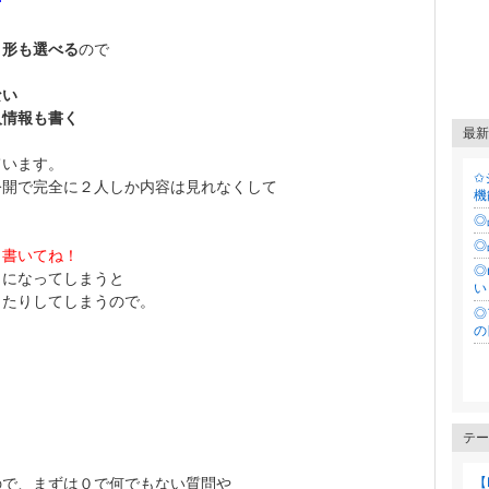
う形も選べる
ので
ない
人情報も書く
最新
ています。
✩
公開で完全に２人しか内容は見れなくして
機
◎
◎
く書いてね！
◎
じになってしまうと
い
したりしてしまうので。
◎
の
テー
【
ので、まずは０で何でもない質問や