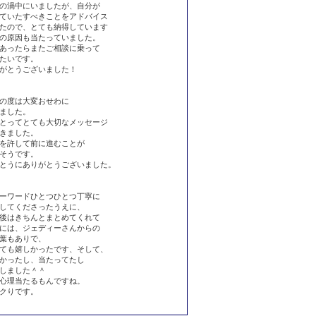
の渦中にいましたが、自分が
ていたすべきことをアドバイス
たので、とても納得しています
の原因も当たっていました。
あったらまたご相談に乗って
たいです。
がとうございました！
の度は大変おせわに
ました。
とってとても大切なメッセージ
きました。
を許して前に進むことが
そうです。
とうにありがとうございました。
ーワードひとつひとつ丁寧に
してくださったうえに、
後はきちんとまとめてくれて
には、ジェディーさんからの
葉もありで、
ても嬉しかったです、そして、
かったし、当たってたし
しました＾＾
心理当たるもんですね。
クりです。