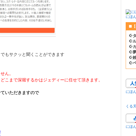
にほ
■【
☪
☪
☪
☪
とでもサクッと聞くことができます
☪
☪
ません。
、どこまで深堀するかはジェディーに任せて頂きます。
にほ
せていただきますので
くる
にほ
！