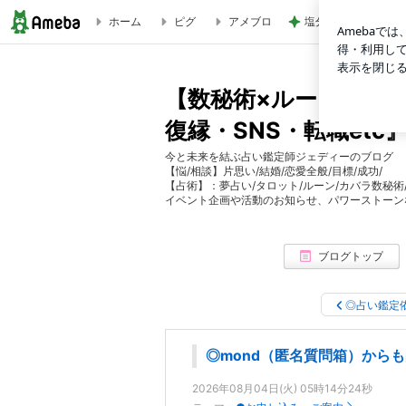
ホーム
ピグ
アメブロ
塩分が気になる早め
匿名質問箱「mond」でジェディーに気軽に質問してみよう！ 
【数秘術×ルーン占い
復縁・SNS・転職etc
今と未来を結ぶ占い鑑定師ジェディーのブログ
【悩/相談】片思い/結婚/恋愛全般/目標/成功/
【占術】：夢占い/タロット/ルーン/カバラ数秘術
イベント企画や活動のお知らせ、パワーストーン
ブログトップ
◎占い鑑定
◎mond（匿名質問箱）から
2026年08月04日(火) 05時14分24秒