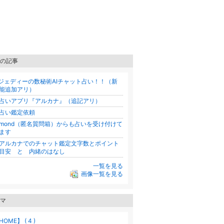
の記事
ジェディーの数秘術AIチャット占い！！（新
能追加アリ）
占いアプリ『アルカナ』（追記アリ）
占い鑑定依頼
mond（匿名質問箱）からも占いを受け付けて
ます
アルカナでのチャット鑑定文字数とポイント
目安 と 内緒のはなし
一覧を見る
画像一覧を見る
マ
HOME】 ( 4 )