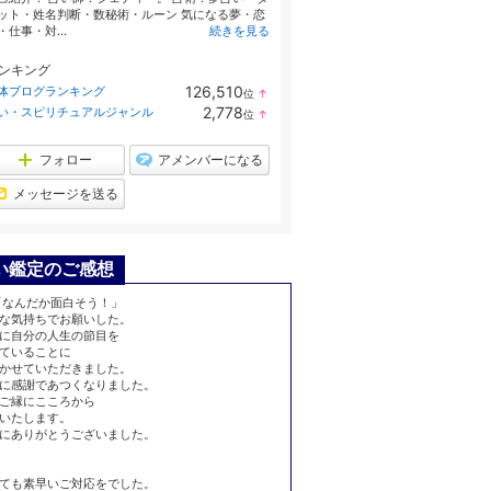
ット・姓名判断・数秘術・ルーン 気になる夢・恋
・仕事・対...
続きを見る
ンキング
126,510
体ブログランキング
位
↑
ラ
2,778
い・スピリチュアルジャンル
位
↑
ン
ラ
キ
ン
ン
キ
フォロー
アメンバーになる
グ
ン
上
グ
メッセージを送る
昇
上
昇
い鑑定のご感想
「なんだか面白そう！」
な気持ちでお願いした。
に自分の人生の節目を
ていることに
付かせていただきました。
に感謝であつくなりました。
ご縁にこころから
いたします。
にありがとうございました。
ても素早いご対応をでした。