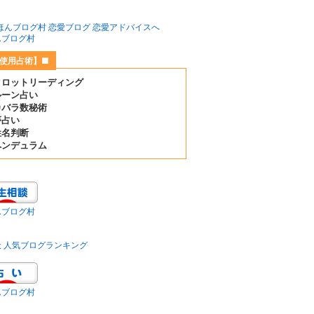
んブログ村
使用占術】■
タロットリーディング
ルーン占い
カバラ数秘術
夢占い
姓名判断
ペンデュラム
んブログ村
天 人気ブログランキング
んブログ村