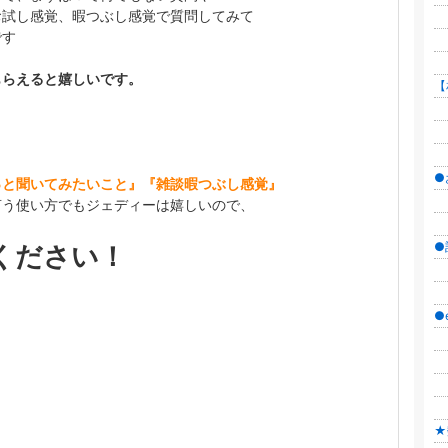
┠
お試し感覚、暇つぶし感覚で質問してみて
です
┠
┗
もらえると嬉しいです。
【
┠
┣
┗
●
っと聞いてみたいこと』『雑談暇つぶし感覚』
┠
言う使い方でもジェディーは嬉しいので、
┗
●記
ください！
┠
┗
●e
┠
┠
┠
┗
★