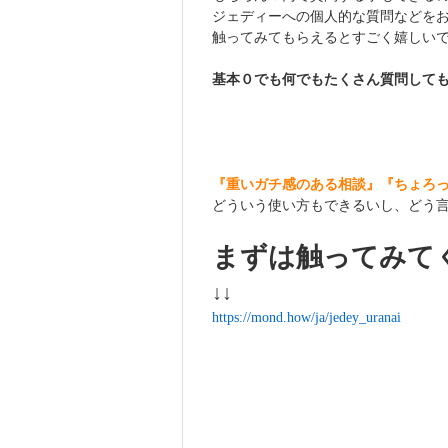
ジェディーへの個人的な質問などを
触ってみてもらえるとすごく嬉しい
基本０でも何でもたくさん質問して
『重いガチ感のある相談』『ちょろ
どういう使い方もできるいし、どう
まずは触ってみて
↓↓
https://mond.how/ja/jedey_uranai