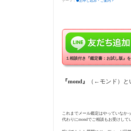
テーマ：
●お申し込み・ご案内
１相談付き『鑑定書：お試し版』を
『mond』
（←モンド）と
これまでメール鑑定はやっていなか
代わりにmondでご相談もお受けして