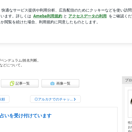
の晩ご飯
芸能人ブログ
人気ブログ
新規登録
ログイ
| 【数秘術×ルーン占い】望む未来に繋げる占い★『恋愛・仕事
】望む未来に繋げる占い★『恋愛・仕事
』
/ペンデュラム/姓名判断。
などについて。
プロ
記事一覧
画像一覧
依頼
◎アルカナでのチャッ…
も占いを受け付けています
性
お
自