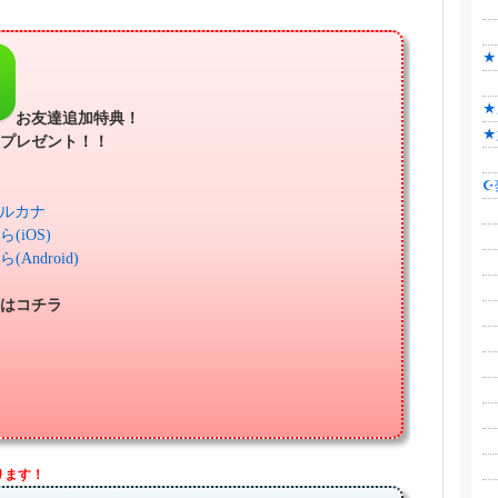
┣
┗
★
┗
★
お友達追加特典！
★
プレゼント！！
┗
☪夢
┠
アルカナ
iOS)
┠
ndroid)
┠
┠
頼はコチラ
┗
┠
┠
┠
┠
┠
┠
ります！
┠