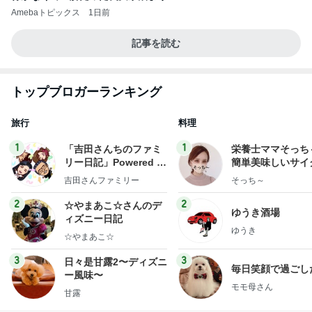
Amebaトピックス
1日前
記事を読む
トップブロガーランキング
旅行
料理
1
1
「吉田さんちのファミ
栄養士ママそっち
リー日記」Powered b
簡単美味しいサイ
y Ameba 吉田さんファ
献立
吉田さんファミリー
そっち～
ミリーオフィシャルブ
ログ
2
2
☆やまあこ☆さんのデ
ゆうき酒場
ィズニー日記
ゆうき
☆やまあこ☆
3
3
日々是甘露2〜ディズニ
毎日笑顔で過ごし
ー風味〜
モモ母さん
甘露