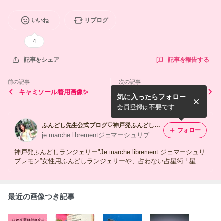
いいね
リブログ
4
記事を報告する
記事をシェア
前の記事
次の記事
キャミソール着用画像✨
出来た〜(^o^)/*キャミキャ
気に入ったらフォロー
ミキャミ
会員登録は不要です
ふんどし先生公式ブログ♡神戸発ふんどしランジェリー"Je marche librement ジェマーシュリブレモン"
フォロー
je marche librementジェマーシュリブレモン
神戸発ふんどしランジェリー"Je marche librement ジェマーシュリ
ブレモン”女性用ふんどしランジェリーや、占わない占星術「星の
レシピ」をお届けします♪
最近の画像つき記事