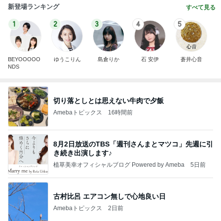
新登場ランキング
すべて見る
1
2
3
4
5
BEYOOOOO
ゆうこりん
島倉りか
石 安伊
蒼井心音
NDS
切り落としとは思えない牛肉で夕飯
Amebaトピックス
16時間前
8月2日放送のTBS「週刊さんまとマツコ」先週に引
き続き出演します♪
植草美幸オフィシャルブログ Powered by Ameba
5日前
古村比呂 エアコン無しで心地良い日
Amebaトピックス
2日前