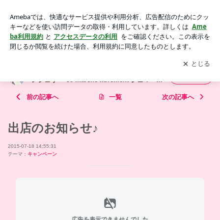
出店のお知らせ♪ | ふんどし先生公式ブログ♡神戸発ふんどし
ランジェリー"Je marche librement ジェマーシュリブレモン"
アプリをダウンロードして
ブログの更新通知
を受け取りまし
開く
ょう。
ふんどし先生公式ブログ♡神戸発ふんどしラ
フォロー
ンジェリー"Je marche librement ジェマーシ
ュリブレモン"
前の記事へ
一覧
次の記事へ
出店のお知らせ♪
2015-07-18 14:55:31
テーマ：
キャンペーン
広告を表示できませんでした