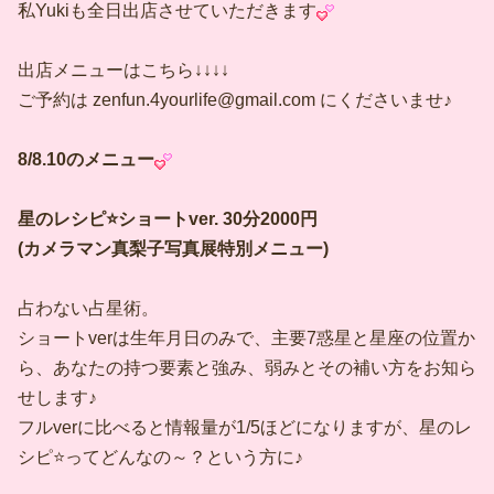
私Yukiも全日出店させていただきます
出店メニューはこちら↓↓↓↓
ご予約は zenfun.4yourlife@gmail.com にくださいませ♪
8/8.10のメニュー
星のレシピ⭐️ショートver. 30分2000円
(カメラマン真梨子写真展特別メニュー)
占わない占星術。
ショートverは生年月日のみで、主要7惑星と星座の位置か
ら、あなたの持つ要素と強み、弱みとその補い方をお知ら
せします♪
フルverに比べると情報量が1/5ほどになりますが、星のレ
シピ⭐️ってどんなの～？という方に♪