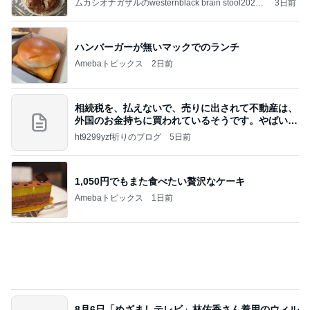
ムカシオナガザルのwesternblack brain stool2024
3日前
年（令和6）11月25日以来減酒断煙再開ムカシオナ
ガザル
ハンバーガーが無いマックでのランチ
Amebaトピックス
2日前
相続税を、払えないで、売りに出されて不動産は、
外国のお金持ちに買われているそうです。やばいで
すよ
ht9299yzf祈りのブログ
5日前
1,050円でもまた食べたい贅沢なケーキ
Amebaトピックス
1日前
8月6日「めざましテレビ」林佑香さん着用のウィル