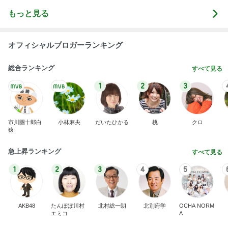
もっと見る
オフィシャルブロガーランキング
総合ランキング
すべて見る
1
2
3
市川團十郎白
小林麻央
だいたひかる
桃
クロ
猿
急上昇ランキング
すべて見る
1
2
3
4
5
AKB48
たんぽぽ川村
北村総一朗
北別府学
OCHA NORM
エミコ
A