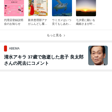
代理店登録説明
新井恵理那アナ
ウミガメはいつ
七夕星に願いを
会のお知らせ
がふんどし履い
見てもしあわせ
織姫さまが叶え
て寝てる⁉️
な気持ちになれ
るあなたの願い
ます❤️】
事
もっと見る
ABEMA
清水アキラ 37歳で急逝した息子 良太郎
さんの死去にコメント