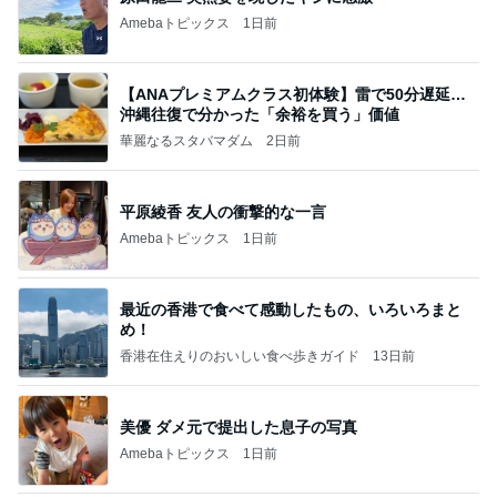
Amebaトピックス
1日前
【ANAプレミアムクラス初体験】雷で50分遅延…
沖縄往復で分かった「余裕を買う」価値
華麗なるスタバマダム
2日前
平原綾香 友人の衝撃的な一言
Amebaトピックス
1日前
最近の香港で食べて感動したもの、いろいろまと
め！
香港在住えりのおいしい食べ歩きガイド
13日前
美優 ダメ元で提出した息子の写真
Amebaトピックス
1日前