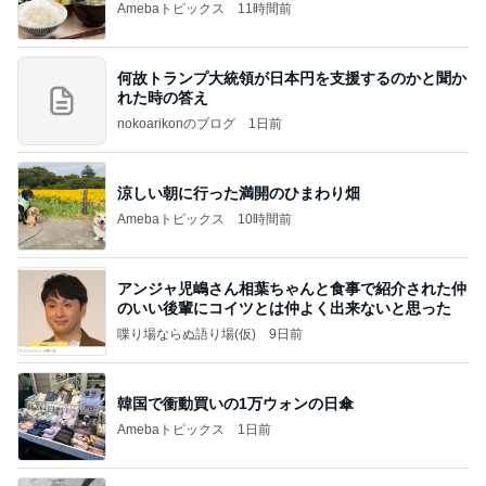
Amebaトピックス
11時間前
何故トランプ大統領が日本円を支援するのかと聞か
れた時の答え
nokoarikonのブログ
1日前
涼しい朝に行った満開のひまわり畑
Amebaトピックス
10時間前
アンジャ児嶋さん相葉ちゃんと食事で紹介された仲
のいい後輩にコイツとは仲よく出来ないと思った
喋り場ならぬ語り場(仮)
9日前
韓国で衝動買いの1万ウォンの日傘
Amebaトピックス
1日前