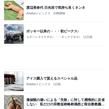
渡辺美奈代 日光浴で気持ち良くネンネ
Amebaトピックス
23時間前
ポッキー以来の・・・初ビーナス♪
ＳＲ♡ＬＯＶＥＲの・・・キックでＧＯ♪
11日前
アイス購入で貰えるスペシャル品
Amebaトピックス
1日前
価値観の違いによる「失敗」に対して感情的に反省
しない 私だけの宗教仮称略称偶然と暗合教教義候
補