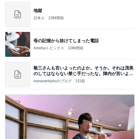
地獄
日本人
23時間前
母の記憶から抜けてしまった電話
Amebaトピックス
10時間前
敬三さんも言いよったのよか。そうか。それは茂美
のしてはならない禁じ手だったな。陣内が言いよる
のよ
nanasantojiroのブログ
2日前