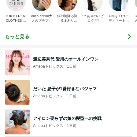
TOKYO REAL
coco-eririko大
銀の滴降る降
*** あやのハピ
UNIQLOコー
CLOTHES 大
人のプチプラ
るまわり
ログ ***
ディネート日
人世代のリア
mixコーデ
に・・・
記
ハ
ルクローズ
♪
もっと見る
渡辺美奈代 愛用のオールインワン
Amebaトピックス
1日前
だいた 息子が1番好きなパジャマ
Amebaトピックス
1日前
アイロン要らずの娘の髪型への挑戦
Amebaトピックス
1日前