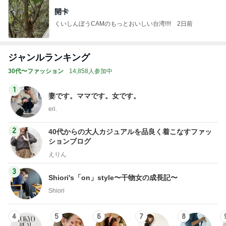
開卡
くいしんぼうCAMのもっとおいしい台湾!!!!
2日前
ジャンルランキング
30代〜ファッション
14,858人参加中
1
妻です。ママです。女です。
eri.
2
40代からの大人カジュアルを品良く着こなすファッ
ションブログ
えりん
3
Shiori's「on」style〜干物女の成長記〜
Shiori
4
5
6
7
8