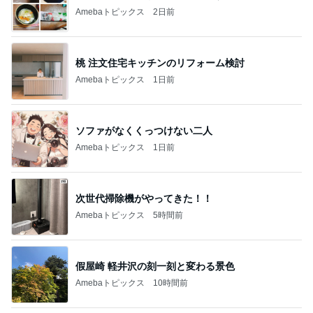
い。
ゆうき
あべかわ
3
3
四十路シンパパの
毎日笑顔で過ごしたい
日記
モモ母さん
はやパパ
もっと見る
オフィシャルブロガーランキング
総合ランキング
すべて見る
1
2
3
市川團十郎白
小林麻央
だいたひかる
桃
クロ
猿
急上昇ランキング
すべて見る