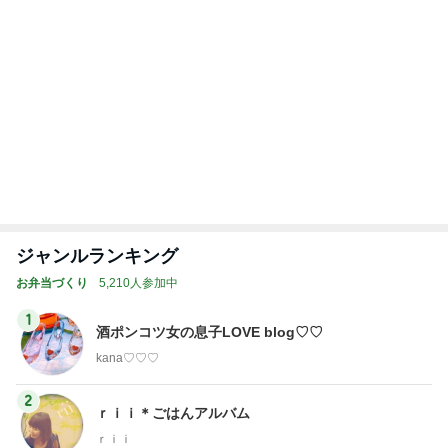
4
5
6
7
8
運動部寮母さ
子連れdeリゾ
3兄弟ママも子
ぴこれの毎日
大家族の愛情
んの毎日お弁
ート、時々キ
育て終盤
コレクション
ごはんとお弁
当☆毎日ごは
ャラ弁
♬.*ﾟ
当❤︎
ん☆
もっと見る
暴食のせいで急激に出現したむくみ
Amebaトピックス
2日前
桃 注文住宅キッチンのリフォーム検討
Amebaトピックス
1日前
ソファがなくくっつけない二人
Amebaトピックス
1日前