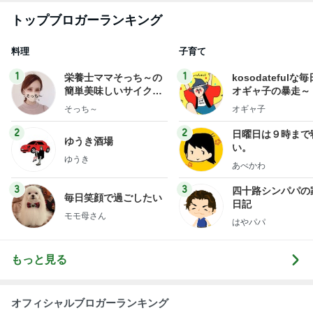
私立恵比寿中学オフィシャルブログ Powered by A
5日前
meba
假屋崎省吾 手抜きパスタでご馳走
Amebaトピックス
1日前
【注文住宅】すでにリフォームを、検討している。
桃オフィシャルブログ Powered by Ameba
2日前
マスターからの嬉しい誕生日プレゼント
Amebaトピックス
11時間前