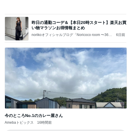
9/10【イベント】のお知らせ
辰巳ゆうとオフィシャルブログ Powered by Ameb
3日前
a
津久井教生 口型話法での意思疎通
Amebaトピックス
1日前
2026/08/02(K) 3本
何でかな？何でだろ？
8日前