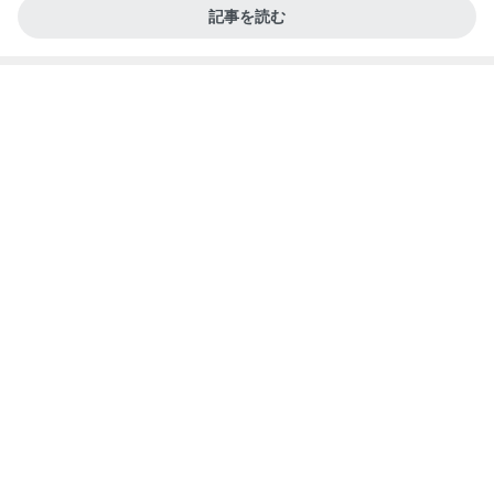
料理面倒で久々に食べたもの
Amebaトピックス
12時間前
記事を読む