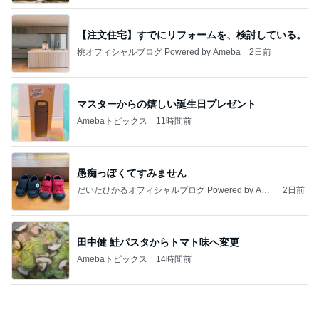
ブルーサファイア
2日前
疲れやすい身体のための運動を決意
Amebaトピックス
2日前
理由を
ZERO「不都合な…ver2」
2日前
夏休みの昼ごはんにハマった優秀冷食
Amebaトピックス
1日前