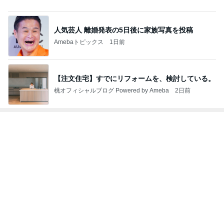
【注文住宅】すでにリフォームを、検討している。
桃オフィシャルブログ Powered by Ameba
2日前
ジャンルランキング
お弁当づくり
5,210人参加中
1
酒ポンコツ女の息子LOVE blog♡♡
kana♡♡♡
2
ｒｉｉ＊ごはんアルバム
ｒｉｉ
3
みかぱちこ家のおうちでごはん
みかぱちこ