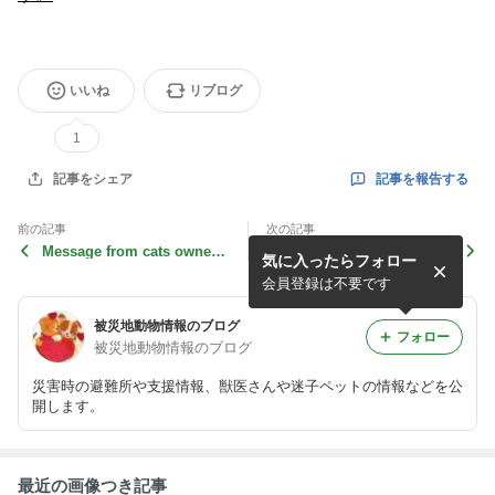
いいね
リブログ
1
記事を報告する
記事をシェア
前の記事
次の記事
Message from cats owner f
フォスター（一時預かり）の
気に入ったらフォロー
rom evaculation zone.
素晴らしさ、大切さPART２
会員登録は不要です
被災地動物情報のブログ
フォロー
被災地動物情報のブログ
災害時の避難所や支援情報、獣医さんや迷子ペットの情報などを公
開します。
最近の画像つき記事