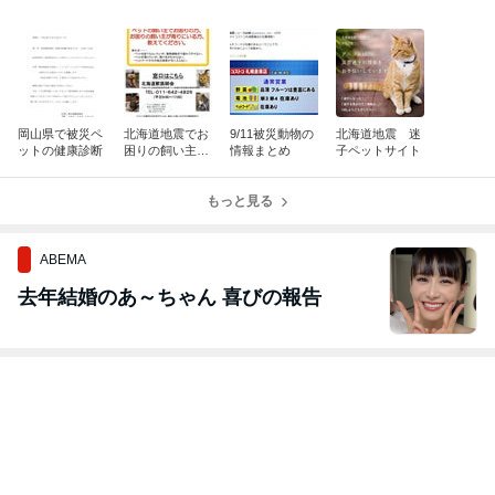
岡山県で被災ペ
北海道地震でお
9/11被災動物の
北海道地震 迷
ットの健康診断
困りの飼い主さ
情報まとめ
子ペットサイト
んへ
もっと見る
ABEMA
去年結婚のあ～ちゃん 喜びの報告