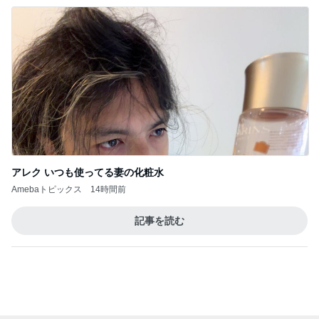
1
2
3
4
5
加藤紀子
Sakurashimeji
真飛聖
尼子勝紀
モーニング
娘。'26 天気組
新登場ランキング
すべて見る
1
2
3
4
5
BEYOOOOO
ゆうこりん
島倉りか
MOMIママ
石 安伊
NDS
堀ちえみの夫 新幹線で大阪移動
Amebaトピックス
2日前
もうすぐ〜〜♡