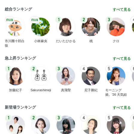
愚痴っぽくてすみません
だいたひかるオフィシャルブログ Powered by Ame
2日前
ba
田中健 鮭パスタからトマト味へ変更
Amebaトピックス
14時間前
昨日の通勤コーデ＆【本日20時スタート】楽天お買
い物マラソンお得情報まとめ
norikoオフィシャルブログ「Noricoco room 〜365
6日前
日コーディネート日記〜」Powered by Ameba