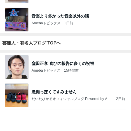
音楽より多かった音楽以外の話
Amebaトピックス
1日前
芸能人・有名人ブログ TOPへ
窪田正孝 喜びの報告に多くの祝福
Amebaトピックス
15時間前
愚痴っぽくてすみません
だいたひかるオフィシャルブログ Powered by Ame
2日前
ba
人気芸人 離婚発表の5日後に家族写真を投稿
Amebaトピックス
1日前