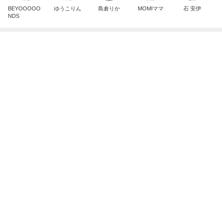
今のところNo.1のカレー屋さん
Amebaトピックス
16時間前
記事を読む