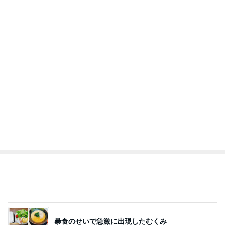
アレク いつも使ってる妻の化粧水
Amebaトピックス
14時間前
記事を読む
トップブロガーランキング
料理
子育て
1
1
栄養士ママそっち～の
kosodatefulな毎
簡単美味しいサイクル
オギャ子の暴走～
献立
そっち～
オギャ子
2
2
日曜日は９時まで
ゆうき酒場