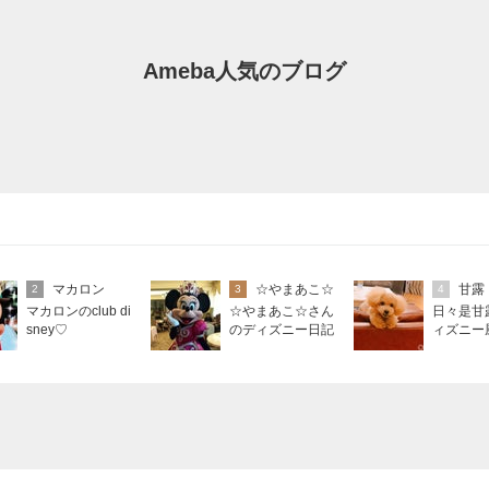
Ameba人気のブログ
マカロン
☆やまあこ☆
甘露
2
3
4
マカロンのclub di
☆やまあこ☆さん
日々是甘
sney♡
のディズニー日記
ィズニー