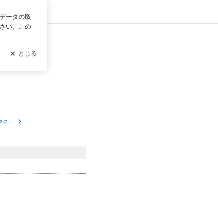
グイン
“庶民派”習近平主席のタクシー事件、「虚偽報道」を疑問視する声も