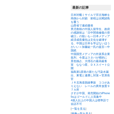
最新の記事
日本対艦ミサイルで宮古海峡を
両側から封鎖 射程は尖閣諸島
を覆う
山西省で連続爆発
男児救助の中国人留学生、政府
の感謝状は「日中関係修復の突
破口」の狙いも―日本メディア
経済成長優先は文化を破壊す
る、中国は日本を学ばないほう
がいい＝加藤紘一氏の提言―中
国紙
中国国営メディアの外資系企業
批判、今度はスタバが標的に
景色独占、大理石の最高級客
室 ななつ星、ＤＸスイート公
開
福島第1原発の新たな汚染水漏
出、東電と連携し対策＝官房長
官
ＪＲ北海道脱線事故 ココがあ
りえない レールの異常放置９
７カ所
さすが中国、発売開始のiPhone
5sはゴールドに人気集中
4億人以上の中国人は標準語で
会話不可
[
一覧を見る
]
[
画像一覧を見る
]