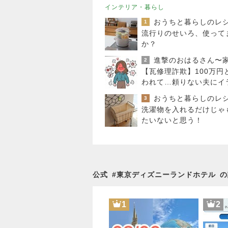
インテリア・暮らし
1
流行りのせいろ、使って
か？
2
【瓦修理詐欺】100万円
われて…頼りない夫にイ
ラした日
3
洗濯物を入れるだけじゃ
たいないと思う！
公式
#
東京ディズニーランドホテル
の
1
2