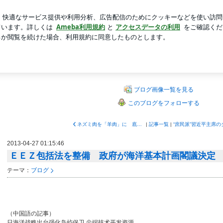
っと作った夕飯
新規登録
ロ
芸能人ブログ
人気ブログ
ュース比べ読み
ース比べ読み
スを日本語に訳します。
ブログ画像一覧を見る
このブログをフォローする
ネズミ肉を「羊肉」に 底なし状態の精肉偽装事件
|
記事一覧
|
2013-04-27 01:15:46
ＥＥＺ包括法を整備 政府が海洋基本計画閣議決定
テーマ：
ブログ
（中国語の記事）
日海洋战略出台强化岛屿保卫 尖端技术开发资源