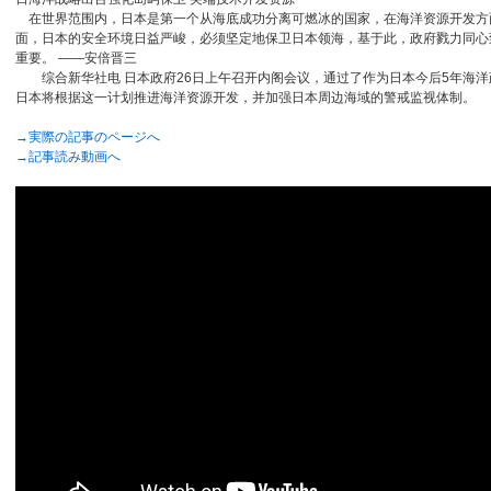
在世界范围内，日本是第一个从海底成功分离可燃冰的国家，在海洋资源开发方
面，日本的安全环境日益严峻，必须坚定地保卫日本领海，基于此，政府戮力同心
重要。 ——安倍晋三
综合新华社电 日本政府26日上午召开内阁会议，通过了作为日本今后5年海洋
日本将根据这一计划推进海洋资源开发，并加强日本周边海域的警戒监视体制。
→実際の記事のページへ
→記事読み動画へ