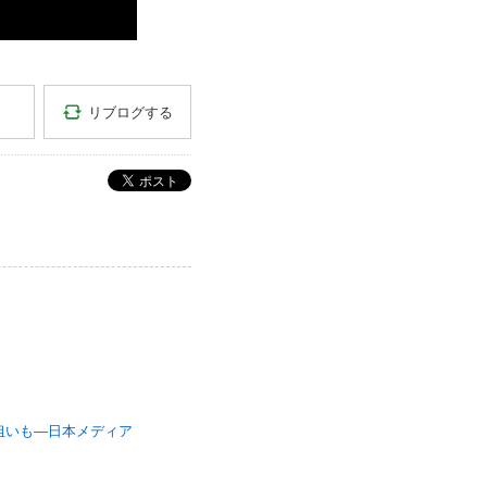
リブログする
ポスト
狙いも―日本メディア