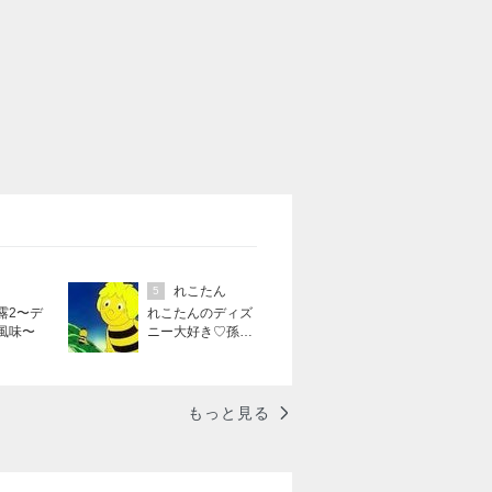
れこたん
5
露2〜デ
れこたんのディズ
風味〜
ニー大好き♡孫4
人
もっと見る