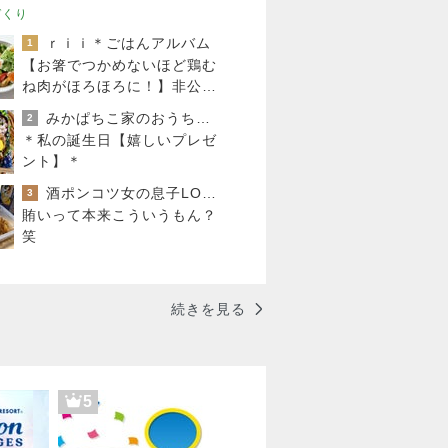
づくり
ｒｉｉ＊ごはんアルバム
1
【お箸でつかめないほど鶏む
ね肉がほろほろに！】非公開
クーポン貼りまくってます
みかぱちこ家のおうちでごはん
2
＊私の誕生日【嬉しいプレゼ
ント】＊
酒ポンコツ女の息子LOVE blog♡♡
3
賄いって本来こういうもん？
笑
続きを見る
5