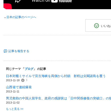
→日本の記事のページへ
いいね
記事を報告する
同じテーマ 「
ブログ
」 の記事
日本対艦ミサイルで宮古海峡を両側から封鎖 射程は尖閣諸島を覆う
3
2013-11-18
山西省で連続爆発
2013-11-11
男児救助の中国人留学生、政府の感謝状は「日中関係修復の突破口」の
2013-11-02
もっと見る >>