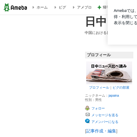
帰宅後30分でさく
ホーム
ピグ
アメブロ
ＥＥＺ包括法を整備 政府が海洋基本計画閣議決定 | 日中ニ
日中ニュ
中国における日中関係のニュー
プロフィール
プロフィール
｜
ピグの部屋
ニックネーム：
japaina
性別：
男性
フォロー
メッセージを送る
アメンバーになる
[
記事作成・編集
]