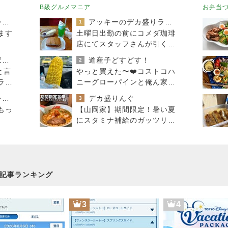
B級グルメマニア
お弁当
おうちと暮らしのレシピ 〜HOME&LIFE〜
アッキーのデカ盛りライフ
1
ます
土曜日出勤の前にコメダ珈琲
店にてスタッフさんが引くく
らいガッツリと腹ごしらえ
進撃のおはるさん〜家づくり失敗したけど私は元気です〜
道産子どすどす！
2
と言
やっと買えた〜❤️コストコハ
ライ
ニーグローパインと俺ん家の
とうきび
おうちと暮らしのレシピ 〜HOME&LIFE〜
デカ盛りんぐ
3
もっ
【山岡家】期間限定！暑い夏
にスタミナ補給のガッツリ濃
厚ラーメン！！〜前橋野中店
さん〜
記事ランキング
3
4