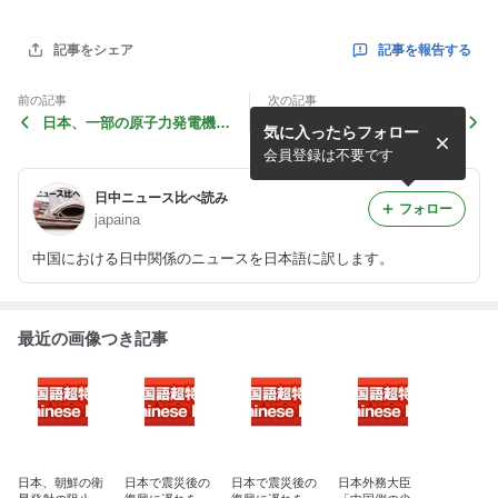
記事を報告する
記事をシェア
前の記事
次の記事
日本、一部の原子力発電機再
日本森永が約３２万本の乳製
気に入ったらフォロー
稼動 政府が多くの地域で節
品を回収 リプトンのミルク
電目標を下方調整
ティーなどを含む
会員登録は不要です
日中ニュース比べ読み
フォロー
japaina
中国における日中関係のニュースを日本語に訳します。
最近の画像つき記事
日本、朝鮮の衛
日本で震災後の
日本で震災後の
日本外務大臣