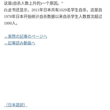
这
是
(
自
杀
人数上升的
)
一个原因。
”
白皮
书还显
示，
2011
年日本共有
1029
名学生自
杀
，
这
是自
1978
年日本开始
统计
自
杀
数据以来自
杀
学生人数首次超
过
1000
人。
→実際の記事のページへ
→記事読み動画へ
（日本語訳）