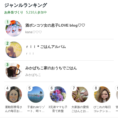
ジャンルランキング
お弁当づくり
5,210人参加中
1
酒ポンコツ女の息子LOVE blog♡♡
kana♡♡♡
2
ｒｉｉ＊ごはんアルバム
ｒｉｉ
3
みかぱちこ家のおうちでごはん
みかぱちこ
4
5
6
7
8
運動部寮母さ
子連れdeリゾ
3兄弟ママも子
大家族の愛情
ぴこれの毎日
んの毎日お弁
ート、時々キ
育て終盤
ごはんとお弁
コレクション
当☆毎日ごは
ャラ弁
当❤︎
♬.*ﾟ