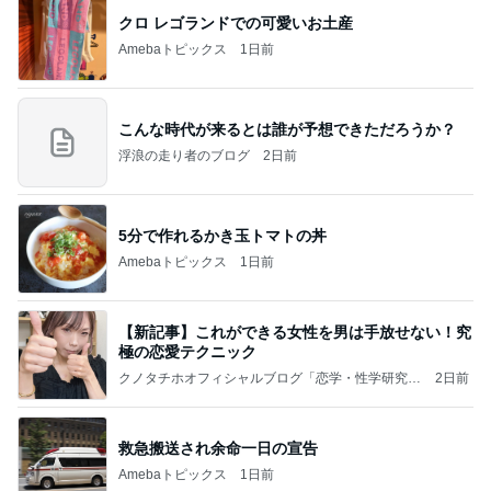
こんな時代が来るとは誰が予想できただろうか？
浮浪の走り者のブログ
2日前
5分で作れるかき玉トマトの丼
Amebaトピックス
1日前
【新記事】これができる女性を男は手放せない！究
極の恋愛テクニック
クノタチホオフィシャルブログ「恋学・性学研究
2日前
室」Powered by Ameba
救急搬送され余命一日の宣告
Amebaトピックス
1日前
平和を守る
ブルーサファイア
3日前