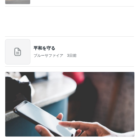
長男から届いた漫画を買うミッション
Amebaトピックス
1日前
記事を読む
5分で作れるタコとミョウガの一品
Amebaトピックス
1日前