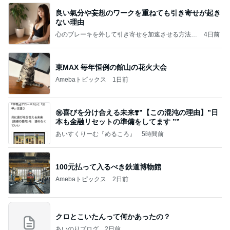
良い氣分や妄想のワークを重ねても引き寄せが起き
ない理由
心のブレーキを外して引き寄せを加速させる方法：
4日前
引き寄せ研究所
東MAX 毎年恒例の館山の花火大会
Amebaトピックス
1日前
㊗️喜びを分け合える未来❣️”【この混沌の理由】”⽇
本も⾦融リセットの準備をしてます ””
あいすくりーむ『めるころ』
5時間前
100元払って入るべき鉄道博物館
Amebaトピックス
2日前
クロとこいたんって何かあったの？
あいのりブログ
2日前