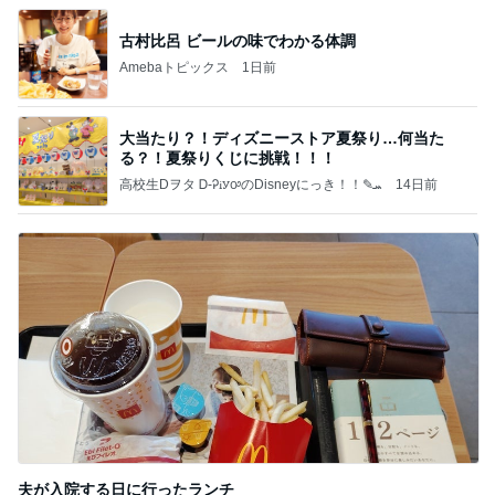
古村比呂 ビールの味でわかる体調
Amebaトピックス
1日前
大当たり？！ディズニーストア夏祭り…何当た
る？！夏祭りくじに挑戦！！！
高校生Dヲタ Ꭰ-ᎮꭵꭹꭴのDisneyにっき！！✎ܚ
14日前
夫が入院する日に行ったランチ