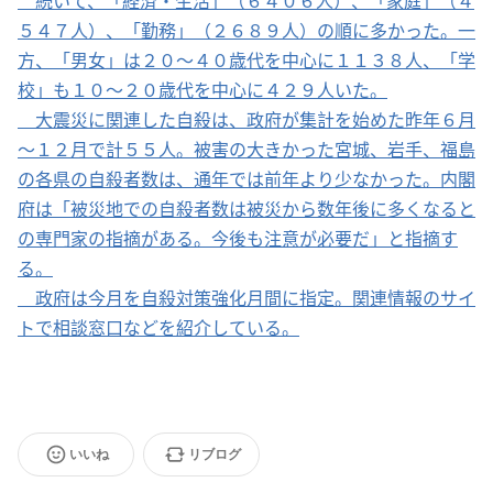
続いて、「経済・生活」（６４０６人）、「家庭」（４
５４７人）、「勤務」（２６８９人）の順に多かった。一
方、「男女」は２０～４０歳代を中心に１１３８人、「学
校」も１０～２０歳代を中心に４２９人いた。
大震災に関連した自殺は、政府が集計を始めた昨年６月
～１２月で計５５人。被害の大きかった宮城、岩手、福島
の各県の自殺者数は、通年では前年より少なかった。内閣
府は「被災地での自殺者数は被災から数年後に多くなると
の専門家の指摘がある。今後も注意が必要だ」と指摘す
る。
政府は今月を自殺対策強化月間に指定。関連情報のサイ
トで相談窓口などを紹介している。
いいね
リブログ