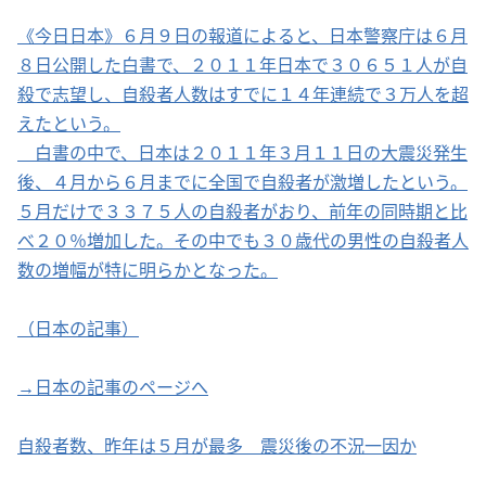
《今日日本》６月９日の報道によると、日本警察庁は６月
８日公開した白書で、２０１１年日本で３０６５１人が自
殺で志望し、自殺者人数はすでに１４年連続で３万人を超
えたという。
白書の中で、日本は２０１１年３月１１日の大震災発生
後、４月から６月までに全国で自殺者が激増したという。
５月だけで３３７５人の自殺者がおり、前年の同時期と比
べ２０％増加した。その中でも３０歳代の男性の自殺者人
数の増幅が特に明らかとなった。
（日本の記事）
→日本の記事のページへ
自殺者数、昨年は５月が最多 震災後の不況一因か