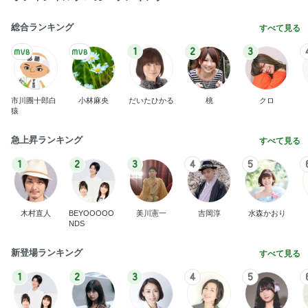
総合ランキング
すべて見る
1
2
3
市川團十郎白
小林麻央
だいたひかる
桃
クロ
猿
急上昇ランキング
すべて見る
1
2
3
4
5
木村直人
BEYOOOOO
美川憲一
吉岡淳
水森かおり
NDS
新登場ランキング
すべて見る
1
2
3
4
5