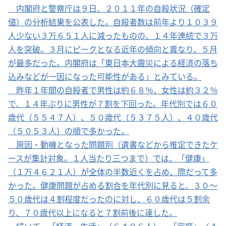
内閣府と警察庁は９日、２０１１年の自殺状況（確定
値）の分析結果を公表した。自殺者数は前年より１０３９
人少ない３万６５１人に減ったものの、１４年連続で３万
人を突破。３月にピークとなる近年の傾向と異なり、５月
が最多だった。内閣府は「東日本大震災による経済の落ち
込みなどが一因になった可能性がある」とみている。
昨年１年間の自殺者で男性は約６８％、女性は約３２％
で、１４年ぶりに男性が７割を下回った。年代別では６０
歳代（５５４７人）、５０歳代（５３７５人）、４０歳代
（５０５３人）の順で多かった。
原因・動機となった問題別（遺書などから推定できたケ
ースが集計対象。１人当たり三つまで）では、「健康」
（１万４６２１人）が全体の半数近くを占め、際だって多
かった。健康問題が占める割合を年代別に見ると、３０～
５０歳代は４割程度だったのに対し、６０歳代は５割余
り、７０歳代以上になると７割前後に達した。