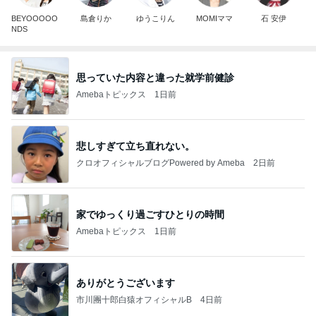
BEYOOOOO
島倉りか
ゆうこりん
MOMIママ
石 安伊
NDS
思っていた内容と違った就学前健診
Amebaトピックス
1日前
悲しすぎて立ち直れない。
クロオフィシャルブログPowered by Ameba
2日前
家でゆっくり過ごすひとりの時間
Amebaトピックス
1日前
ありがとうございます
市川團十郎白猿オフィシャルB
4日前