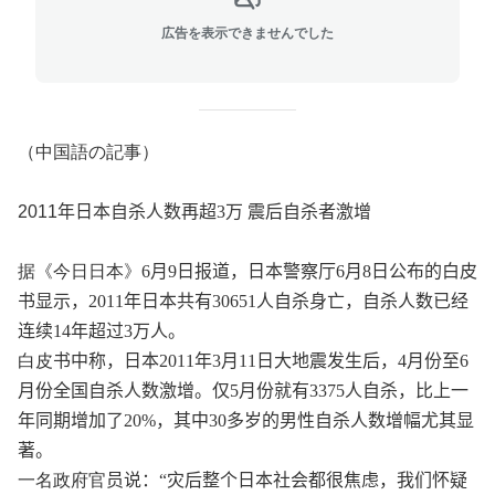
広告を表示できませんでした
（中国語の記事）
2011
年日本自
杀
人数再超
3
万
震后自
杀
者激
增
据《今日日本》
6
月
9
日
报
道，日本警察
厅
6
月
8
日公布的白皮
书显
示，
2011
年日本共有
30651
人自
杀
身亡，自
杀
人数已
经
连续
14
年超
过
3
万人。
白皮
书
中称，日本
2011
年
3
月
11
日大地震
发
生后，
4
月份至
6
月份全国自
杀
人数激增。
仅
5
月份就有
3375
人自
杀
，比上一
年同期增加了
20%
，其中
30
多
岁
的男性自
杀
人数增幅尤其
显
著。
一名政府官
员说
：
“
灾后整个日本社会都很焦
虑
，我
们怀
疑