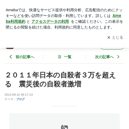
２０１１年日本の自殺者３万を超える 震災後の自殺者激増 |
日中ニュース比べ読み
アプリをダウンロードして
ブログの更新通知
を受け取りまし
開く
ょう。
日中ニュース比べ読み
フォロー
前の記事へ
一覧
次の記事へ
２０１１年日本の自殺者３万を超え
る 震災後の自殺者激増
2012-06-11 06:17:13
テーマ：
ブログ