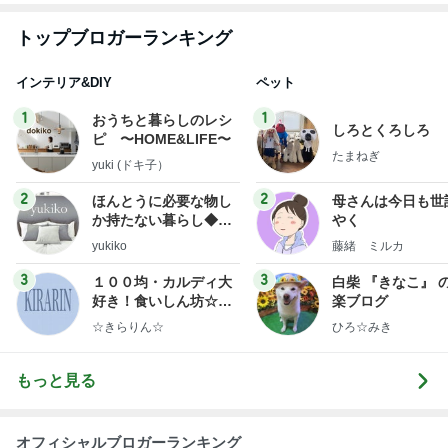
トップブロガーランキング
インテリア&DIY
ペット
1
1
おうちと暮らしのレシ
しろとくろしろ
ピ 〜HOME&LIFE〜
たまねぎ
yuki (ドキ子）
2
2
ほんとうに必要な物し
母さんは今日も世
か持たない暮らし◆Ke
やく
ep Life Simple◆〜イ
yukiko
藤緒 ミルカ
ンテリアのきろく〜
3
3
１００均・カルディ大
白柴 『きなこ』 
好き！食いしん坊☆き
楽ブログ
らりん☆のブログ
☆きらりん☆
ひろ☆みき
もっと見る
オフィシャルブロガーランキング