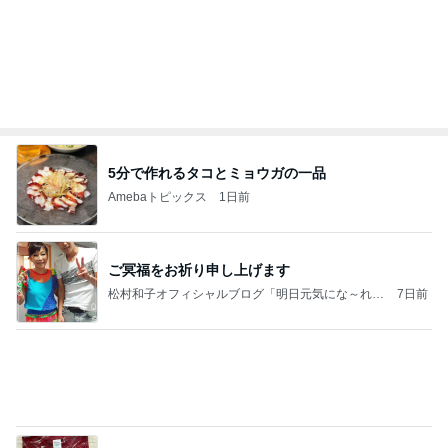
ス…！
小林礼奈オフィシャルブログ「小林礼奈のブーブ
14日前
ーブログ」Powered by Ameba
モト冬樹 妻が不在で中華料理作り
Amebaトピックス
1日前
「自分のことは自分でする」の呪い
ワタナベ薫オフィシャルブログ「美人になる方
11日前
法」Powered by Ameba