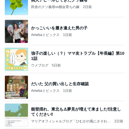
田舎のクソ義母vs都会育ちの嫁
2日前
かっこいいを履き違えた男の子
Amebaトピックス
1日前
強子の楽しい（？）ママ友トラブル【年長編】第10
1話
ウメブログ
5日前
だいた 父の買い出しと生存確認
Amebaトピックス
1日前
能登揺れ、東北も⚠️夢見が増えて来ました❗️注意し
てください❗️
マリアオフィシャルブログ「ひむかの風にさそわれ
2日前
て」Powered by Ameba