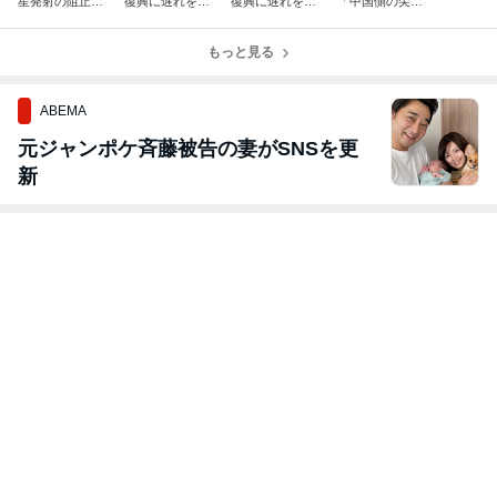
星発射の阻止に
復興に遅れを感
復興に遅れを感
「中国側の尖閣
むけ各方面に協
じる その２
じる その１
諸島付属の諸島
力を呼びかけ
命名抗議は受け
もっと見る
ない」
ABEMA
元ジャンポケ斉藤被告の妻がSNSを更
新