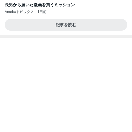
ご冥福をお祈り申し上げます
松村和子オフィシャルブログ「明日元気にな～れ」
7日前
Powered by Ameba
在庫切れだった黄色のポーチの補充
Amebaトピックス
1日前
義母も義妹もクズすぎる！
義実家3世代同居やめました。
2日前
コストコで我慢スイッチが壊れた旦那
Amebaトピックス
2日前
長岡の隠れ名物。明治時代からある和菓子屋のアイ