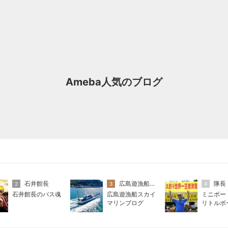
Ameba人気のブログ
石井館長
広島遊漁船スカイマリンブログ
隊長
2
3
4
石井館長のバス魂
広島遊漁船スカイ
ミニボー
マリンブログ
リトルボ
記、