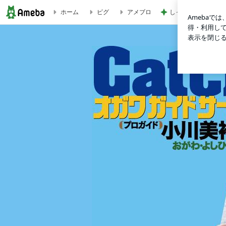
ホーム
ピグ
アメブロ
しっかりした方が好
2026九頭竜川サクラマス閉幕 | 琵琶湖ガイド 小川美裕のCatchT