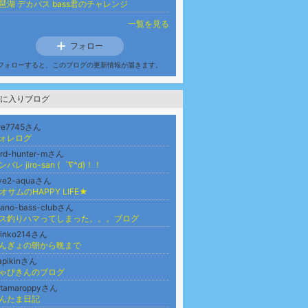
琶湖 デカバス bass君のチャレンジ
一覧を見る
フォロー
フォローすると、このブログの更新情報が届きます。
に入りブログ
ore7745さん
ォレログ
ard-hunter-mさん
ンバレ jiro-san (゜∇^d)！！
ove2-aquaさん
オサムのHAPPY LIFE★
tano-bass-clubさん
ス釣りハマってしまった。。。ブログ
rinko214さん
んぎょの朝から晩まで
apikinさん
ゃぴきんのブログ
ntamaroppyさん
んたま日記