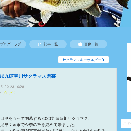
ブログトップ
記事一覧
画像一覧
サクラマスキーホルダー
026九頭竜川サクラマス閉幕
5-30 23:16:28
：
ブログ
日没をもって閉幕する2026九頭竜川サクラマス。
一足早く金曜で今季の竿を納めて来ました。
福井の桜の満開宣言が出た4月2日に、なんとか1本を釣る