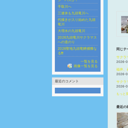
手取川へ
三連休も九頭竜川へ
代掻きが入り始めた九頭
竜川
大増水の九頭竜川
2026九頭竜川サクラマス
への道のり
2026聖地九頭竜鱒捕獲な
同じテ
る❗❗
サクラ
一覧を見る
2026-0
画像一覧を見る
福井、
2026-0
最近のコメント
サクラ
2026-0
もっと見
最近の