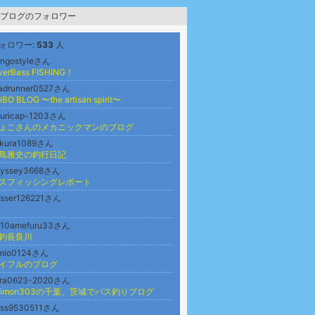
ブログのフォロワー
ォロワー:
533
人
engostyleさん
iverBass FISHING！
oadrunner0527さん
BO BLOG 〜the artisan spirit〜
guricap-1203さん
ょこさんのメカニックマンのブログ
akura1089さん
島雅史の釣行日記
dyssey3668さん
スフィッシングレポート
asser126221さん
310amefuru33さん
釣長良川
imio0124さん
イフルのブログ
ara0623-2020さん
kimon303の千葉、茨城でバス釣りブログ
ass9530511さん