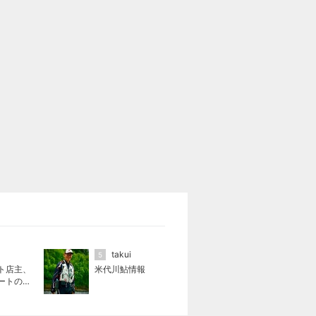
takui
5
ト店主、
米代川鮎情報
ートの日