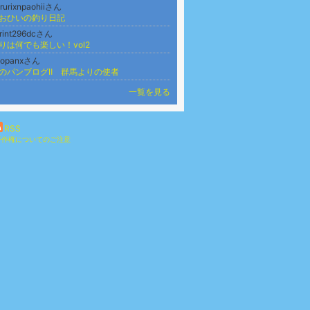
rurixnpaohiiさん
おひいの釣り日記
rint296dcさん
りは何でも楽しい！vol2
nopanxさん
のパンブログⅡ 群馬よりの使者
一覧を見る
RSS
著作権についてのご注意