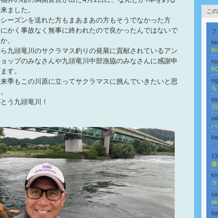
出来ました。
この
のシーズンを送れた方もまあまあの方もそうでなかった方
とにかく事故なく無事に終われたので良かったんではないで
フ
うか。
b
から九頭竜川のサクラマス釣りの発展に貢献されているアン
R
ショップのみなさんや九頭竜川中部漁協のみなさんに感謝申
r
RO
げます。
o
、来季もこの川原に立ってサクラマスに挑んでいきたいと思
ち
す。
s
がとう九頭竜川！
川
o
バ
b
1
爆
k
ラ
s
a
b