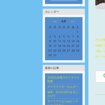
カレンダー
<<
8月
>>
日
月
火
水
木
金
土
1
2
3
4
5
6
7
8
#九頭
9
10
11
12
13
14
15
#越前
16
17
18
19
20
21
22
23
24
25
26
27
28
29
#東レ
30
31
#イマ
最新の記事
2026九頭竜川サクラマス
閉幕
サクラマスキーホルダー
福井、石川の河川を又に
かけて
サクラマスならぬビック
シーバスが！