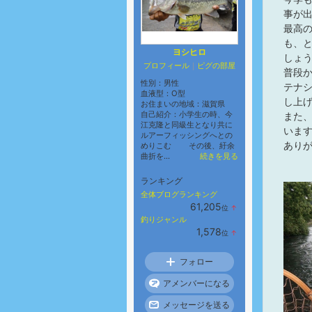
事が
最高
も、
ヨシヒロ
しょ
プロフィール
｜
ピグの部屋
普段
性別：
男性
テナ
血液型：
O型
し上
お住まいの地域：
滋賀県
自己紹介：小学生の時、今
また
江克隆と同級生となり共に
いま
ルアーフィッシングへとの
あり
めりこむ その後、紆余
曲折を...
続きを見る
ランキング
全体ブログランキング
61,205
位
↑
ラ
釣りジャンル
ン
1,578
位
↑
キ
ラ
ン
ン
グ
キ
フォロー
上
ン
昇
グ
アメンバーになる
上
昇
メッセージを送る