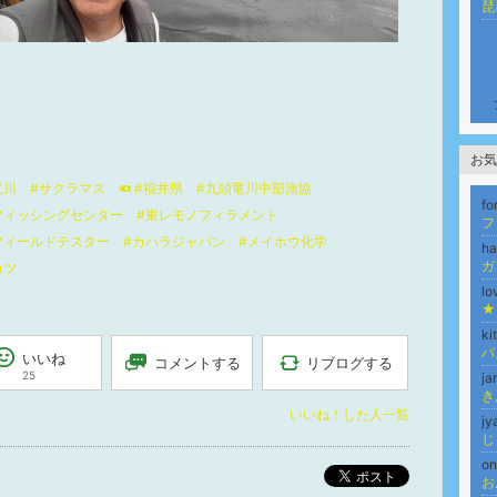
琵
お気
竜川
#サクラマス
#福井県
#九頭竜川中部漁協
f
フィッシングセンター
#東レモノフィラメント
フ
フィールドテスター
#カハラジャパン
#メイホウ化学
h
ガ
カツ
l
★
ki
バ
いいね
リブログする
コメントする
25
ja
き
いいね！した人一覧
jy
じ
o
ポスト
お