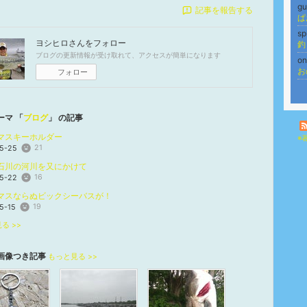
gu
記事を報告する
ぱ
sp
ヨシヒロ
さんをフォロー
釣
ブログの更新情報が受け取れて、アクセスが簡単になります
o
お
フォロー
ーマ 「
ブログ
」 の記事
マスキーホルダー
※
21
5-25
石川の河川を又にかけて
16
5-22
マスならぬビックシーバスが！
19
5-15
る >>
画像つき記事
もっと見る >>