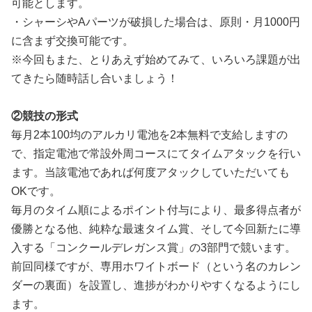
可能とします。
・シャーシやAパーツが破損した場合は、原則・月1000円
に含まず交換可能です。
※今回もまた、とりあえず始めてみて、いろいろ課題が出
てきたら随時話し合いましょう！
②競技の形式
毎月2本100均のアルカリ電池を2本無料で支給しますの
で、指定電池で常設外周コースにてタイムアタックを行い
ます。当該電池であれば何度アタックしていただいても
OKです。
毎月のタイム順によるポイント付与により、最多得点者が
優勝となる他、純粋な最速タイム賞、そして今回新たに導
入する「コンクールデレガンス賞」の3部門で競います。
前回同様ですが、専用ホワイトボード（という名のカレン
ダーの裏面）を設置し、進捗がわかりやすくなるようにし
ます。