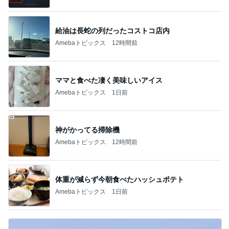
急上昇ランキング
すべて見る
1
2
3
4
5
木村直人
BEYOOOOO
美川憲一
吉岡淳
水森かおり
NDS
新登場ランキング
すべて見る
1
2
3
4
5
BEYOOOOO
島倉りか
ゆうこりん
石 安伊
蒼井心音
NDS