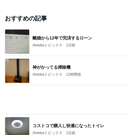
柴咲コウ 喜びの報告に芸能界からも祝福
Amebaトピックス
2日前
悲しすぎて立ち直れない。
クロオフィシャルブログPowered by Ameba
2日前
「心配」堂本剛 印象激変の近影
Amebaトピックス
20時間前