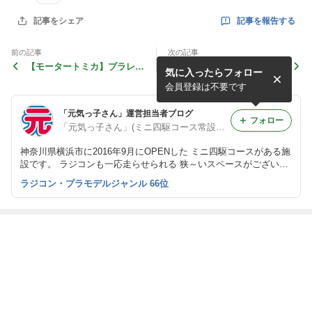
記事を報告する
記事をシェア
前の記事
次の記事
【モータートミカ】プラレー
7月度「新・常設レイアウト
気に入ったらフォロー
ル バルジーであそぶ【B/O
スタート記念ミニ四駆オンリ
トミカ】
ーデイ」開催報告です
会員登録は不要です
「元気っ子さん」運営担当者ブログ
フォロー
「元気っ子さん」(ミニ四駆コース常設店)
神奈川県横浜市に2016年9月にOPENした ミニ四駆コースがある施
設です。 ラジコンも一応走らせられる 狭～いスペースがございま
す。
ラジコン・プラモデルジャンル 66位
最近の画像つき記事