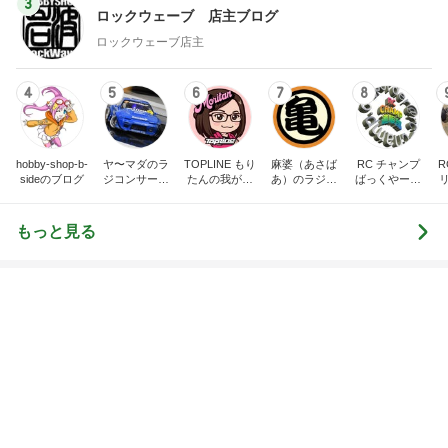
もうすぐやってくるお盆の季節
Amebaトピックス
2日前
記事を読む
トップブロガーランキング
ペット
料理
1
1
栄養士ママそっち
しろとくろしろ
簡単美味しいサイ
たまねぎ
献立
そっち～