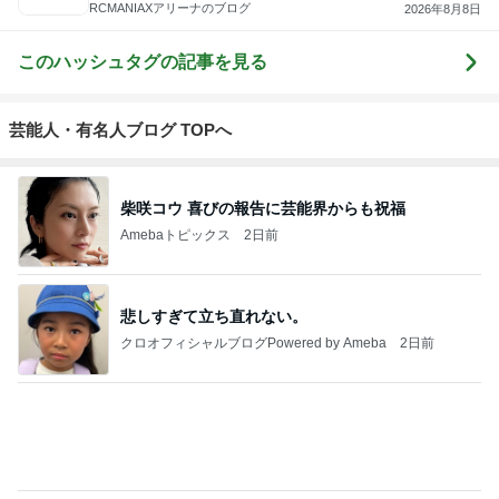
hobby-shop-b-
ヤ〜マダのラ
TOPLINE もり
麻婆（あさば
RC チャンプ
R
sideのブログ
ジコンサーキ
たんの我が道
あ）のラジコ
ばっくやーど
ット奮闘記
を行く！
ンblog
(通信販売) の
ブログ
もっと見る