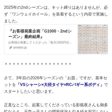
2025年の2ndシーズンは、キット縛りはありませんが、必
ず「ワンウェイホイール」を装着するという内容で実施し
ました。
『お客様発案企画「G1000・2ndシ
ーズン」最終結果』
お客様が発案してくださった「毎月1000円分までチューンできる」という主旨の当企画。 2024年の1stシーズンにおいては、ルーレットで「シャーシとタイヤサイ…
ameblo.jp
＊＊＊＊＊＊＊＊＊＊＊＊＊＊＊＊＊
さて、3年目の2026年シーズンの「お題」ですが、基本セ
ットを
「VSシャーシ×大径タイヤ×RCバギー系ボディ」
で
スタートしたいと思います。
正直なところ、起案してくださっている影狐夜さんも御多
忙なうえ、元気っ子さんの開所状況も引き続き安定しない