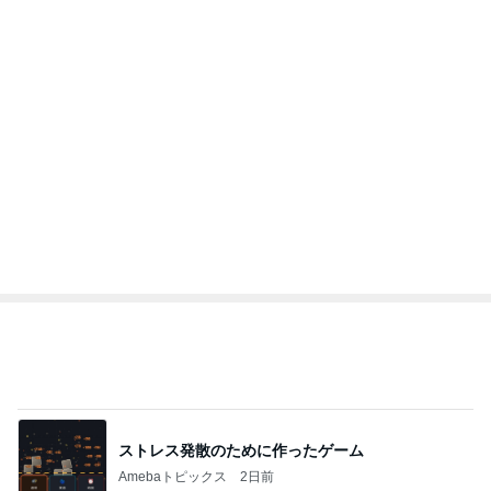
2
2
母さんは今日も世話を
ゆうき酒場
やく
ゆうき
藤緒 ミルカ
3
3
白柴 『きなこ』 のお気
毎日笑顔で過ごし
楽ブログ
モモ母さん
ひろ☆みき
もっと見る
オフィシャルブロガーランキング
総合ランキング
すべて見る
1
2
3
市川團十郎白
小林麻央
だいたひかる
桃
クロ
猿