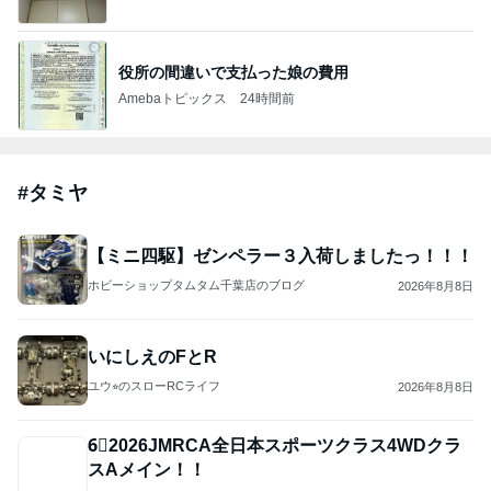
2026/07/28(K) 4本
何でかな？何でだろ？
11日前
ジャンルランキング
ラジコン・プラモデル
3,794人参加中
1
G-WORKSオフィシャルブログ
G-WORKS
2
加藤商会パパさんのブログ
加藤商会パパさん
3
ロックウェーブ 店主ブログ
ロックウェーブ店主
4
5
6
7
8