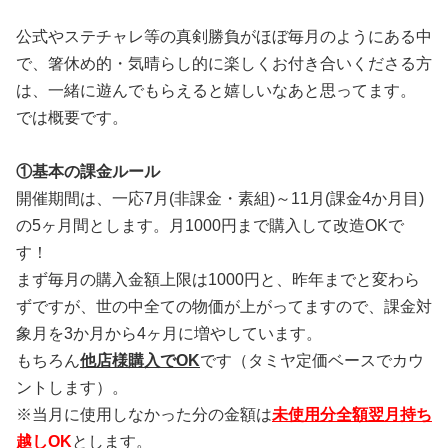
公式やステチャレ等の真剣勝負がほぼ毎月のようにある中
で、箸休め的・気晴らし的に楽しくお付き合いくださる方
は、一緒に遊んでもらえると嬉しいなあと思ってます。
では概要です。
①基本の課金ルール
開催期間は、一応7月(非課金・素組)～11月(課金4か月目)
の5ヶ月間とします。月1000円まで購入して改造OKで
す！
まず毎月の購入金額上限は1000円と、昨年までと変わら
ずですが、世の中全ての物価が上がってますので、課金対
象月を3か月から4ヶ月に増やしています。
もちろん
他店様購入でOK
です（タミヤ定価ベースでカウ
ントします）。
※当月に使用しなかった分の金額は
未使用分全額翌月持ち
越しOK
とします。