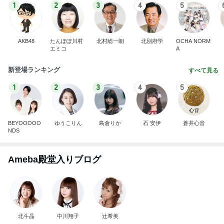
1
2
3
4
5
AKB48
たんぽぽ川村
北村総一朗
北別府学
OCHA NORM
エミコ
A
新登場ランキング
すべて見る
1
2
3
4
5
BEYOOOOO
ゆうこりん
島倉りか
石 安伊
蒼井心音
NDS
Ameba殿堂入りブログ
北斗晶
中川翔子
辻希美