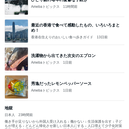
Amebaトピックス
11時間前
最近の香港で食べて感動したもの、いろいろまと
め！
香港在住えりのおいしい食べ歩きガイド
13日前
洗濯物から出てきた次女のエプロン
Amebaトピックス
1日前
秀逸だったレモンペッパーソース
Amebaトピックス
1日前
地獄
日本人
23時間前
働き手が足りないから外国人受け入れる ↓ 働かない ↓ 生活保護を出す ↓ 子ど
もが増える ↓ どんどん帰化させ新しい日本人にする ↓ 人口増えて少子化対策