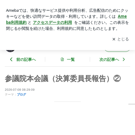
参議院本会議（決算委員長報告）② | 参議院議員 西田昌司 オ
フィシャルブログ Powered by Ameba
アプリをダウンロードして
ブログの更新通知
を受け取りまし
開く
ょう。
参議院議員 西田昌司 オフィシャルブログ
フォロー
前の記事へ
一覧
次の記事へ
参議院本会議（決算委員長報告）②
2026-07-08 08:29:09
テーマ：
ブログ