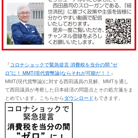
『
コロナショックで緊急提言 消費税を当分の間 ‟ゼ
ロ”に！ MMT(現代貨幣論)ならそれが可能だ！！
』
MMT(現代貨幣論)に対する西田議員の見解、MMTを通し
て西田議員が考察した日本経済の問題点とその処方箋をま
とめています。こちらから
ダウンロード
もできます。