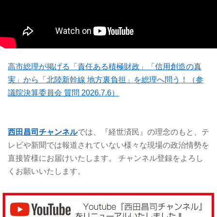
高市総理が掲げる「責任ある積極財政」「信用創造の真
実」から「北陸新幹線 地方裏負担」を総理へ問う！（参
議院決算委員会 質問 2026.7.6）
西田昌司チャンネル
では、『経世済民』の理念のもと、テ
レビや新聞では報道されていない様々な現場の政治情勢を
直接皆様にお届けいたします。 チャンネル登録をよろし
くお願いいたします。