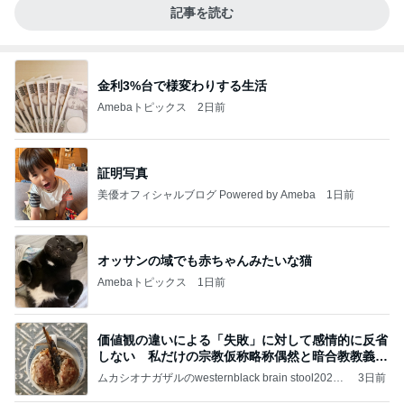
記事を読む
金利3%台で様変わりする生活
Amebaトピックス
2日前
証明写真
美優オフィシャルブログ Powered by Ameba
1日前
オッサンの域でも赤ちゃんみたいな猫
Amebaトピックス
1日前
価値観の違いによる「失敗」に対して感情的に反省
しない 私だけの宗教仮称略称偶然と暗合教教義候
補
ムカシオナガザルのwesternblack brain stool2024
3日前
年（令和6）11月25日以来減酒断煙再開ムカシオナ