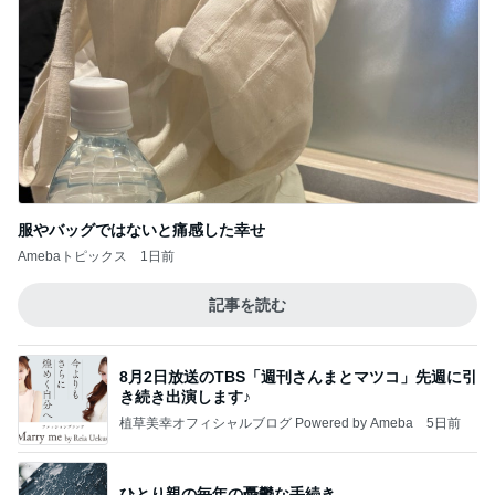
服やバッグではないと痛感した幸せ
Amebaトピックス
1日前
記事を読む
8月2日放送のTBS「週刊さんまとマツコ」先週に引
き続き出演します♪
植草美幸オフィシャルブログ Powered by Ameba
5日前
ひとり親の毎年の憂鬱な手続き