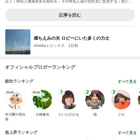
完了 ↓ 帰化人優遇政策を始める ↓ その帰化人達が自民党に投票する ↓ 新たな
票田を得た自民党が未来永劫日本を支配する こんな作戦ですよ— hisashi (@r
inrindomini) 2026年8月3日
記事を読む
堀ちえみの夫 ロビーにいた多くの力士
Amebaトピックス
1日前
オフィシャルブロガーランキング
総合ランキング
すべて見る
1
2
3
市川團十郎白
小林麻央
だいたひかる
桃
クロ
猿
急上昇ランキング
すべて見る