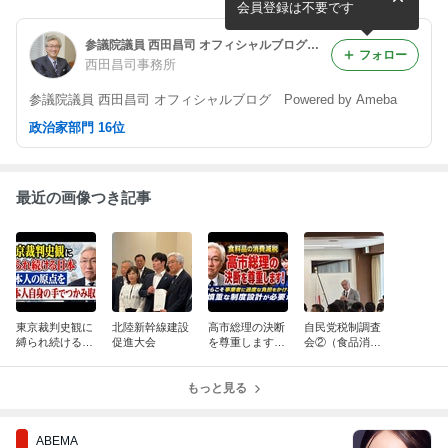
リング）
会員登録は不要です
参議院議員 西田昌司 オフィシャルブログ Powered by Ameba
フォロー
西田昌司事務所
参議院議員 西田昌司 オフィシャルブログ Powered by Ameba
政治家部門 16位
最近の画像つき記事
東京裁判史観に
北陸新幹線建設
高市総理の決断
自民党税制調査
縛られ続ける日
促進大会
を尊重します！
会②（食品消費
本 日本人の原点
だからこそ事業
税1%につい
を日本人自身の
者に過度な負担
て）
手でつかみ取
もっと見る
をかけない慎重
れ！
な制度設計が必
要だ！
ABEMA