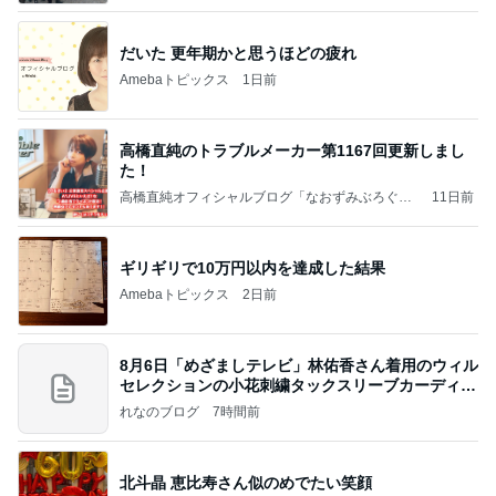
だいた 更年期かと思うほどの疲れ
Amebaトピックス
1日前
高橋直純のトラブルメーカー第1167回更新しまし
た！
高橋直純オフィシャルブログ「なおずみぶろぐ」
11日前
Powered by Ameba
ギリギリで10万円以内を達成した結果
Amebaトピックス
2日前
8月6日「めざましテレビ」林佑香さん着用のウィル
セレクションの小花刺繍タックスリーブカーディガ
ン
れなのブログ
7時間前
北斗晶 恵比寿さん似のめでたい笑顔