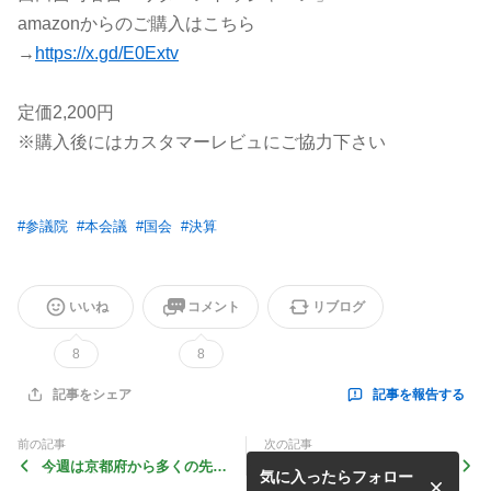
amazonからのご購入はこちら
→
https://x.gd/E0Extv
定価2,200円
※購入後にはカスタマーレビュにご協力下さい
#
参議院
#
本会議
#
国会
#
決算
いいね
コメント
リブログ
8
8
記事を報告する
記事をシェア
前の記事
次の記事
今週は京都府から多くの先生
第11回 北陸新幹線与党PT
気に入ったらフォロー
方がお越しになりました
（大阪府知事、大阪市長ヒア