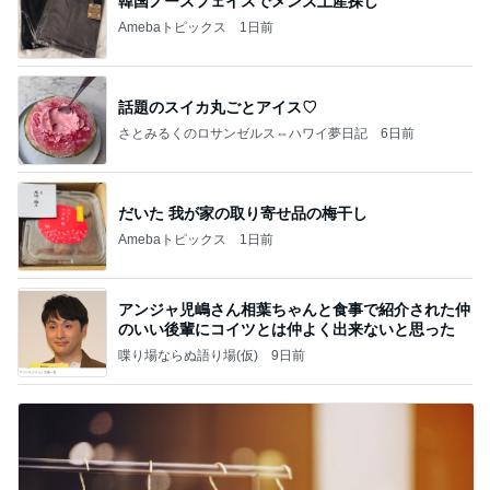
韓国ノースフェイスでメンズ土産探し
Amebaトピックス
1日前
話題のスイカ丸ごとアイス♡
さとみるくのロサンゼルス⇔ハワイ夢日記
6日前
だいた 我が家の取り寄せ品の梅干し
Amebaトピックス
1日前
アンジャ児嶋さん相葉ちゃんと食事で紹介された仲
のいい後輩にコイツとは仲よく出来ないと思った
喋り場ならぬ語り場(仮)
9日前