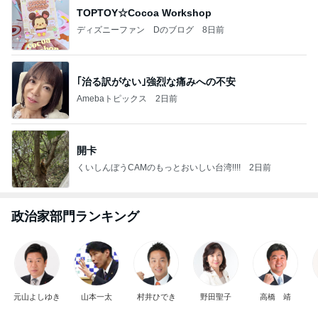
TOPTOY☆Cocoa Workshop
ディズニーファン Dのブログ
8日前
｢治る訳がない｣強烈な痛みへの不安
Amebaトピックス
2日前
開卡
くいしんぼうCAMのもっとおいしい台湾!!!!
2日前
政治家部門ランキング
元山よしゆき
山本一太
村井ひでき
野田聖子
高橋 靖