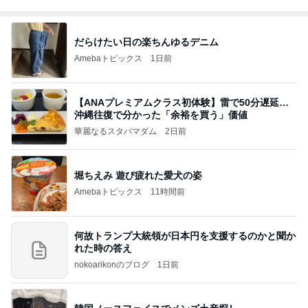
だらけたい日の楽ちんゆるデニム
Amebaトピックス
1日前
【ANAプレミアムクラス初体験】雷で50分遅延…
沖縄往復で分かった「余裕を買う」価値
華麗なるスタバマダム
2日前
堀ちえみ 遊び疲れた愛犬の姿
Amebaトピックス
11時間前
何故トランプ大統領が日本円を支援するのかと聞か
れた時の答え
nokoarikonのブログ
1日前