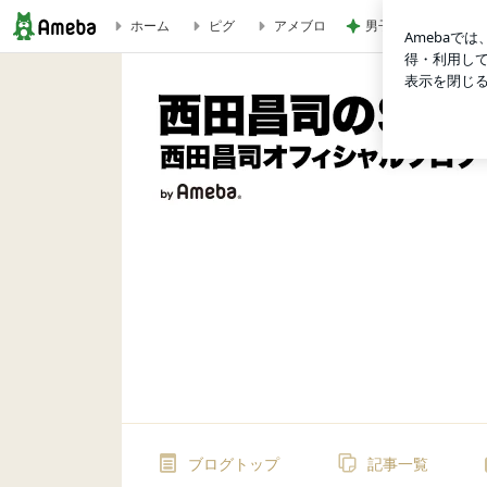
男子に大好評のコス
ホーム
ピグ
アメブロ
財政改革検討本部（給付付き税額控除） | 参議院議員 西田昌司 オ
ブログトップ
記事一覧