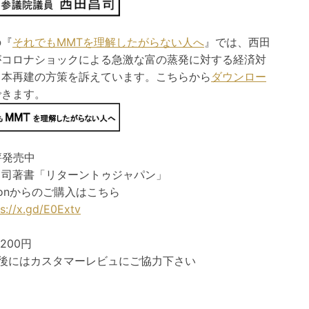
の『
それでもMMTを理解したがらない人へ
』では、西田
がコロナショックによる急激な富の蒸発に対する経済対
日本再建の方策を訴えています。こちらから
ダウンロー
できます。
評発売中
昌司著書「リターントゥジャパン」
zonからのご購入はこちら
ps://x.gd/E0Extv
200円
入後にはカスタマーレビュにご協力下さい