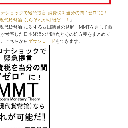
ナショックで緊急提言 消費税を当分の間 ‟ゼロ”に！
(現代貨幣論)ならそれが可能だ！！
』
(現代貨幣論)に対する西田議員の見解、MMTを通して西
員が考察した日本経済の問題点とその処方箋をまとめて
す。こちらから
ダウンロード
もできます。