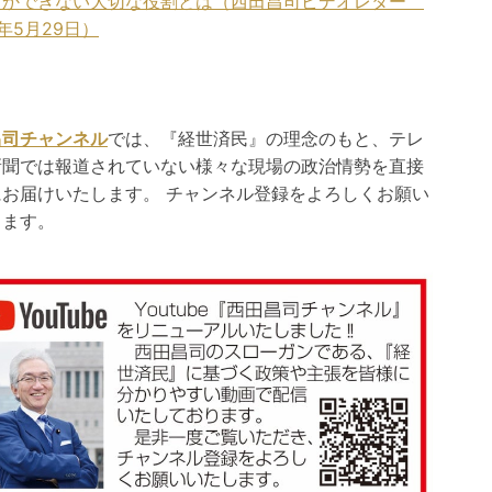
しかできない大切な役割とは（西田昌司ビデオレター
年5月29日）
昌司チャンネル
では、『経世済民』の理念のもと、テレ
新聞では報道されていない様々な現場の政治情勢を直接
にお届けいたします。 チャンネル登録をよろしくお願い
します。