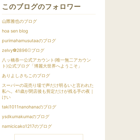
このブログのフォロワー
山際雅也のブログ
hoa sen blog
purimahamusutaaのブログ
zelvy⚽️2896⚾️ブログ
八ッ橋恭一公式アカウント(唯一無二アカウン
ト)公式ブログ「博麗大世界へようこそ」
ありよしさちこのブログ
スーパーの花売り場で声だけ明るいと言われた
私へ。41歳が閉店後も剪定だけが残る手の夜｜
けい
taki1011nanohanaのブログ
ysdkumakumaのブログ
namicicako1217のブログ