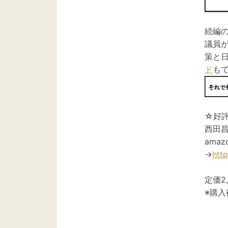
続編
議員
策と
ド
も
☆好
西田
ama
→
htt
定価2,
※購