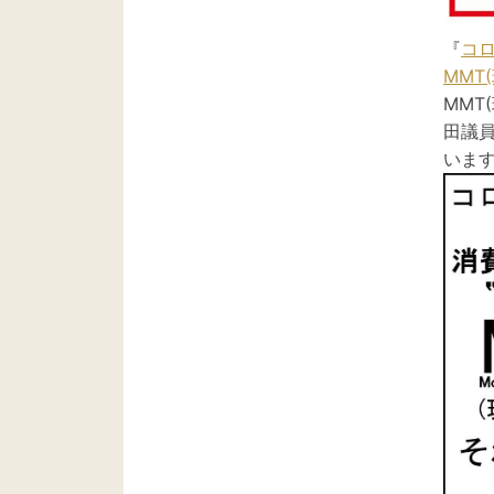
『
コロ
MMT
MMT
田議
いま