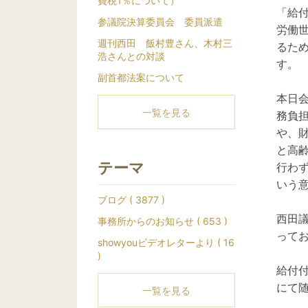
費税1％について）
「給
参議院決算委員会 委員派遣
労働
週刊西田 飯村豊さん、木村三
るた
浩さんとの対談
す。
副首都法案について
本日
一覧を見る
務負
や、
と高
テーマ
行わ
いう
ブログ ( 3877 )
西田
事務所からのお知らせ ( 653 )
って
showyouビデオレターより ( 16
)
給付
にて
一覧を見る