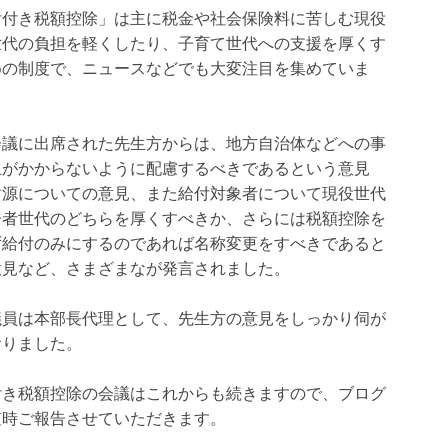
付付き税額控除」は主に税金や社会保険料に苦しむ現役
世代の負担を軽くしたり、子育て世代への支援を厚くす
めの制度で、ニュースなどでも大変注目を集めていま
会議に出席された先生方からは、地方自治体などへの事
担がかからないように配慮するべきであるという意見
財源についての意見、また給付対象者について現役世代
齢者世代のどちらを厚くすべきか、さらには税額控除を
ず給付のみにするのであれば名称変更をすべきであると
意見など、さまざまなが発言されました。
議員は本部長代理として、先生方の意見をしっかり伺が
おりました。
付き税額控除の会議はこれからも続きますので、ブログ
随時ご報告させていただきます。