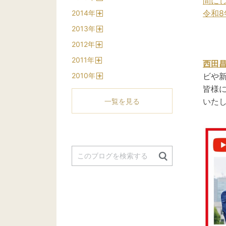
間に
開
令和8
2014
年
く
開
2013
年
く
開
2012
年
く
開
2011
年
く
西田
開
2010
年
ビや
く
開
皆様
く
いた
一覧を見る