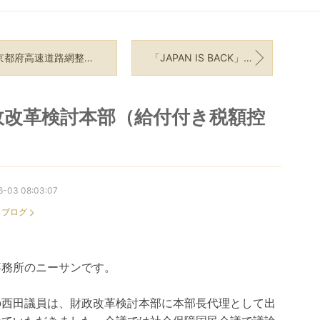
都府高速道路網整備促進協議会 要望
「JAPAN IS BACK」キャップ
政改革検討本部（給付付き税額控
）
6-03 08:03:07
：
ブログ
事務所のニーサンです。
の西田議員は、財政改革検討本部に本部長代理として出