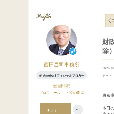
Profile
京
財
除
西田昌司事務所
2026-0
Amebaオフィシャルブロガー
テーマ
政治家
部門
プロフィール
ピグの部屋
東京
本日
フォロー