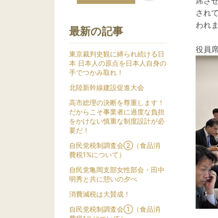
席さ
され
われ
最新の記事
役員
東京裁判史観に縛られ続ける日
本 日本人の原点を日本人自身の
手でつかみ取れ！
北陸新幹線建設促進大会
高市総理の決断を尊重します！
だからこそ事業者に過度な負担
をかけない慎重な制度設計が必
要だ！
自民党税制調査会②（食品消
費税1%について）
自民党亀岡支部女性部会・田中
明秀と共に憩いの夕べ
消費減税は大賛成！
自民党税制調査会①（食品消