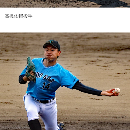
髙橋佑輔投手