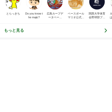
とらっきち
Do you know t
広島カープデ
ベースボール
関西大学体育
he majic?
ータベース
マリオ公式ブ
会野球部ブロ
【別館】
ログ
グ
もっと見る