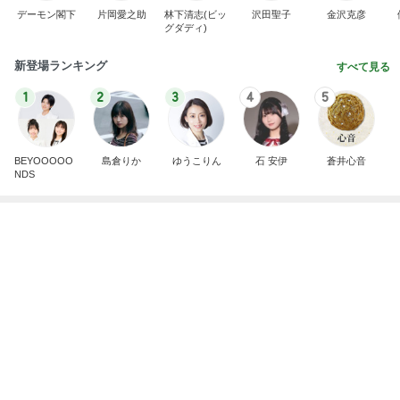
デーモン閣下
片岡愛之助
林下清志(ビッ
沢田聖子
金沢克彦
グダディ)
新登場ランキング
すべて見る
1
2
3
4
5
BEYOOOOO
島倉りか
ゆうこりん
石 安伊
蒼井心音
NDS