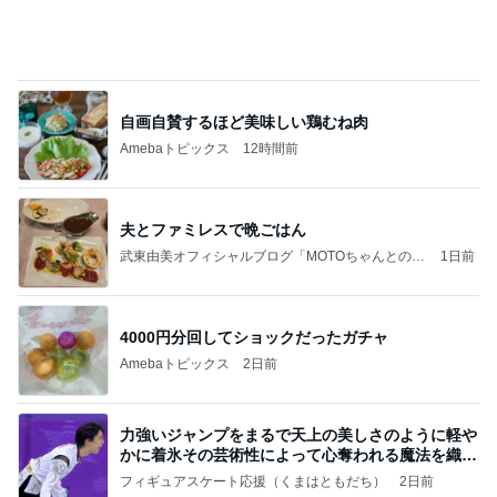
自画自賛するほど美味しい鶏むね肉
Amebaトピックス
12時間前
夫とファミレスで晩ごはん
武東由美オフィシャルブログ「MOTOちゃんとのは
1日前
っぴぃな毎日」Powered by Ameba
4000円分回してショックだったガチャ
Amebaトピックス
2日前
力強いジャンプをまるで天上の美しさのように軽や
かに着氷その芸術性によって心奪われる魔法を織り
なす
フィギュアスケート応援（くまはともだち）
2日前