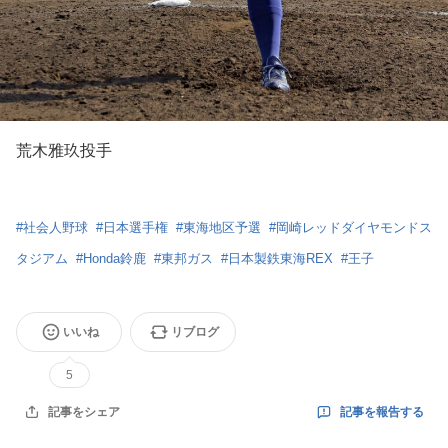
荒木雅玖投手
#
社会人野球
#
日本選手権
#
東海地区予選
#
岡崎レッドダイヤモンドス
タジアム
#
Honda鈴鹿
#
東邦ガス
#
日本製鉄東海REX
#
王子
いいね
リブログ
5
記事を報告する
記事をシェア