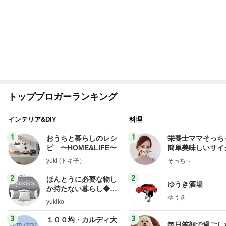
トップブロガーランキング
インテリア&DIY
料理
1
1
おうちと暮らしのレシ
栄養士ママそっち
ピ 〜HOME&LIFE〜
簡単美味しいサイ
献立
yuki (ドキ子）
そっち～
2
2
ほんとうに必要な物し
ゆうき酒場
か持たない暮らし◆Ke
ゆうき
ep Life Simple◆〜イ
yukiko
ンテリアのきろく〜
3
3
１００均・カルディ大
毎日笑顔で過ごし