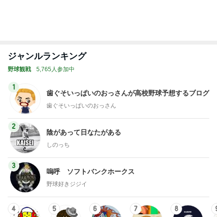
ジャンルランキング
野球観戦
5,765人参加中
1
歯ぐそいっぱいのおっさんが高校野球予想するブログ
歯ぐそいっぱいのおっさん
2
陰があって日なたがある
しのっち
3
嗚呼 ソフトバンクホークス
野球好きジジイ
4
5
6
7
8