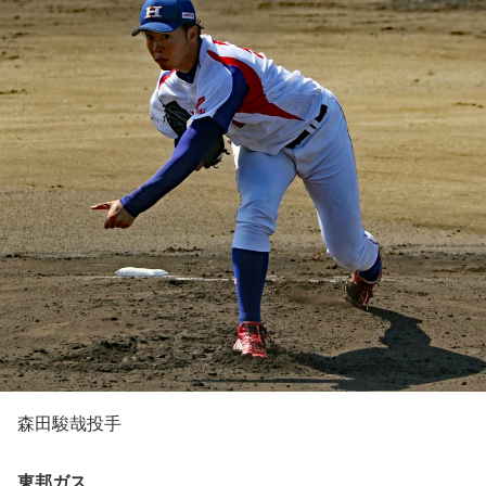
森田駿哉投手
東邦ガス