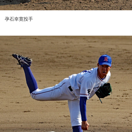
孕石幸寛投手