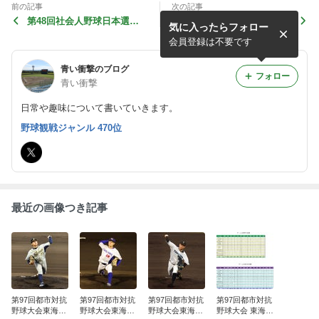
前の記事
次の記事
第48回社会人野球日本選手
第48回社会人野球日本選手
気に入ったらフォロー
権東海地区最終予選 観戦レ
権東海地区予選 観戦レポー
ポート(9月17日)
ト(9月9日)
会員登録は不要です
青い衝撃のブログ
フォロー
青い衝撃
日常や趣味について書いていきます。
野球観戦ジャンル 470位
最近の画像つき記事
第97回都市対抗
第97回都市対抗
第97回都市対抗
第97回都市対抗
野球大会東海地
野球大会東海地
野球大会東海地
野球大会 東海地