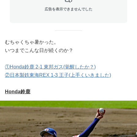
広告を表示できませんでした
むちゃくちゃ暑かった。
いつまでこんな日が続くのか？
①Honda鈴鹿 2-1 東邦ガス(覚醒したか？)
②日本製鉄東海REX 1-3 王子(上手くいきました)
Honda鈴鹿