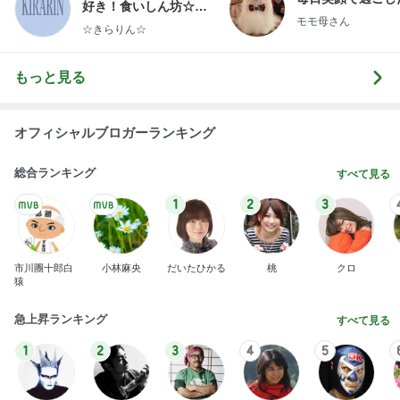
好き！食いしん坊☆き
モモ母さん
らりん☆のブログ
☆きらりん☆
もっと見る
オフィシャルブロガーランキング
総合ランキング
すべて見る
1
2
3
市川團十郎白
小林麻央
だいたひかる
桃
クロ
猿
急上昇ランキング
すべて見る
1
2
3
4
5