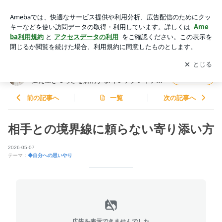
相手との境界線に頼らない寄り添い方 | 身体の声を聴き潜在意
識の信念や思い込みを変え生きづらさを解消する/インテグレ
アプリをダウンロードして
ブログの更新通知
を受け取りまし
開く
イテッドヒーリング/マインドフルネス/キネシオロジー
ょう。
身体の声を聴き潜在意識の信念や思い込みを
フォロー
変え生きづらさを解消する/インテグレイテッ
ドヒーリング/マインドフルネス/キネシオロジ
ー
前の記事へ
一覧
次の記事へ
相手との境界線に頼らない寄り添い方
2026-05-07
テーマ：
◆自分への思いやり
広告を表示できませんでした