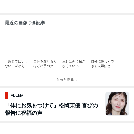
最近の画像つき記事
「感じてはいけ
自分を赦せる人
幸せは外に探さ
自分に優しくで
ない」がかえっ
ほど相手の欠点
なくていい
きる夫婦ほど、
て心を苦しくす
も受け入れられ
関係が温かい理
る理由
る
由
もっと見る
ABEMA
「体にお気をつけて」松岡茉優 喜びの
報告に祝福の声