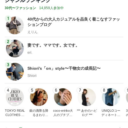
ジャンルランキング
30代〜ファッション
14,859人参加中
1
40代からの大人カジュアルを品良く着こなすファッ
ションブログ
えりん
2
妻です。ママです。女です。
eri.
3
Shiori's「on」style〜干物女の成長記〜
Shiori
4
5
6
7
8
TOKYO REAL
銀の滴降る降
coco-eririko大
*** あやのハピ
UNIQLOコー
CLOTHES 大
るまわり
人のプチプラ
ログ ***
ディネート日
人世代のリア
に・・・
mixコーデ
記
ハ
ルクローズ
♪