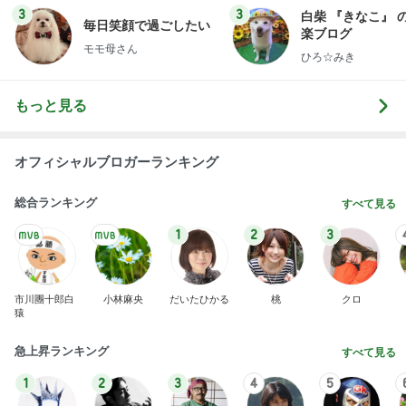
3
3
白柴 『きなこ』 
毎日笑顔で過ごしたい
楽ブログ
モモ母さん
ひろ☆みき
もっと見る
オフィシャルブロガーランキング
総合ランキング
すべて見る
1
2
3
市川團十郎白
小林麻央
だいたひかる
桃
クロ
猿
急上昇ランキング
すべて見る
1
2
3
4
5