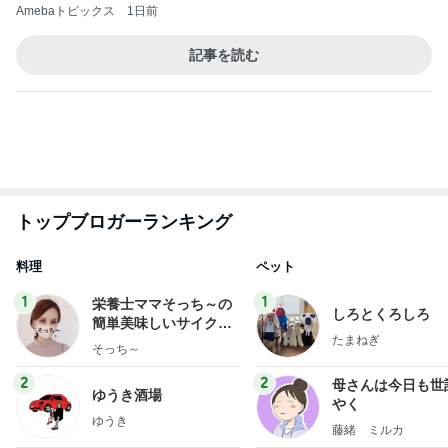
Amebaトピックス
1日前
記事を読む
トップブロガーランキング
料理
ペット
1
1
栄養士ママそっち～の
しろとくろしろ
簡単美味しいサイクル
たまねぎ
献立
そっち～
2
2
母さんは今日も世
ゆうき酒場
やく
ゆうき
藤緒 ミルカ