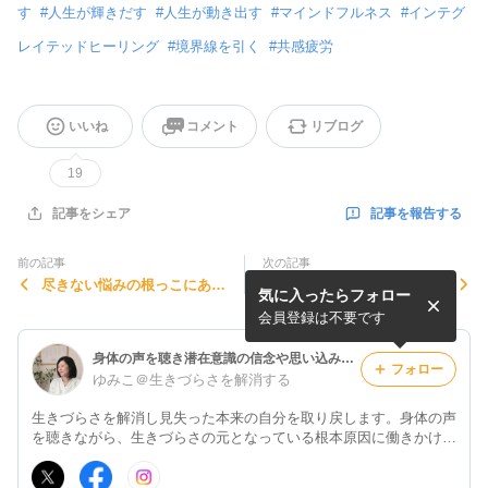
す
#
人生が輝きだす
#
人生が動き出す
#
マインドフルネス
#
インテグ
レイテッドヒーリング
#
境界線を引く
#
共感疲労
いいね
コメント
リブログ
19
記事を報告する
記事をシェア
前の記事
次の記事
尽きない悩みの根っこにある
まず自分を満たすことの大切
気に入ったらフォロー
もの
さ
会員登録は不要です
身体の声を聴き潜在意識の信念や思い込みを変え生きづらさを解消する/インテグレイテッドヒーリング/マインドフルネス/キネシオロジー
フォロー
ゆみこ＠生きづらさを解消する
生きづらさを解消し見失った本来の自分を取り戻します。身体の声
を聴きながら、生きづらさの元となっている根本原因に働きかけ心
の奥底にある信念や思い込みを変える、意識を変容させるエネルギ
ーワーク。こちらでは、日々の生活の中で役立つ考え方や行動をお