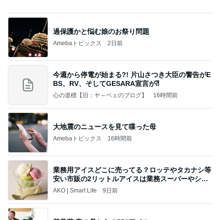
モト冬樹 愛犬の可愛い幸せそうな寝顔
Amebaトピックス
2日前
アルツハイマー病が第3の糖尿病と呼ばれる理由…
糖の摂りすぎが脳細胞を破壊しかねないインスリン
の恐
サクラサク ご縁の神様ありがとうございます☆
6日前
ヒデ 美酢と牛乳の意外な組み合せ
Amebaトピックス
15時間前