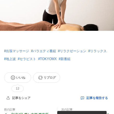
#
出張マッサージ
#
バラエティ番組
#
リラクゼーション
#
リラックス
#
地上波
#
セラピスト
#
TOKYOMX
#
新番組
いいね
リブログ
12
記事を報告する
記事をシェア
前の記事
次の記事