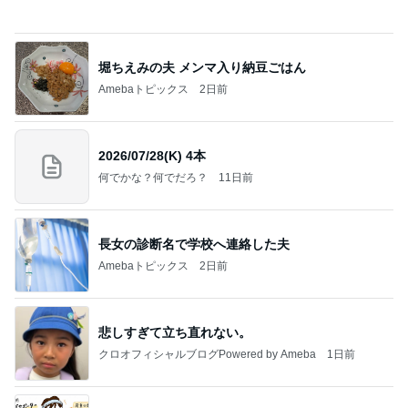
ビュッフェで爆食いした高級品
Amebaトピックス
2日前
私達が何も言えなくなる事を楽しみにしていまー
す｡
最後の悪あがき
2日前
旦那に勿体無いと言われたヴァンクリ
Amebaトピックス
2日前
今日の服装 ブログ読んでくれてて嬉しい瞬間。
桃オフィシャルブログ Powered by Ameba
1日前
ご飯をおかわりして大満足の朝食
Amebaトピックス
2日前