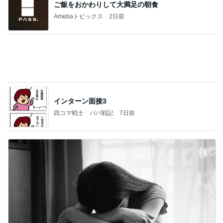
娘が作った欲しくなるカチューシャ
Amebaトピックス
2日前
当ブログの売り上げ件数、一部公開します…
世帯年収500万 ゆるゆる4人家族の節約ブログ 〜
2日前
ケチ旦那と金銭感覚マヒ嫁の日々〜
子連れに配慮がすごい最高のホテル
Amebaトピックス
22時間前
美味しいお茶とお菓子で。母とティータイム
小林礼奈オフィシャルブログ「小林礼奈のブーブー
9日前
ブログ」Powered by Ameba
3歳にはちょうどいい地元の遊園地