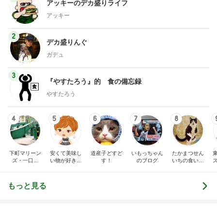
アッキーのデカ盛りライフ
アッキー
2
デカ盛りんぐ
ガデュ
3
『やすたろう』的 食の備忘録
やすたろう
4
5
6
7
8
下町マリーン
安くて美味し
道産子どすど
いもっちゃん
たかまつせん
ズ・一口馬
い物が好き☆
す！
のブログ
いちの食い散
主・立ち飲
彡
らかし日記
み・立ち食い
そば
もっと見る