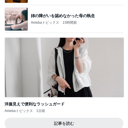
1
1
「吉田さんちのフ
しろとくろしろ
リー日記」Powere
たまねぎ
y Ameba 吉田さ
吉田さんファミリー
ミリーオフィシャ
ログ
2
2
母さんは今日も世話を
☆やまあこ☆さん
やく
ィズニー日記
藤緒 ミルカ
☆やまあこ☆
3
3
白柴 『きなこ』 のお気
日々是甘露2〜デ
楽ブログ
ー風味〜
ひろ☆みき
甘露
もっと見る
オフィシャルブロガーランキング
総合ランキング
すべて見る
1
2
3