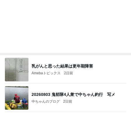
Amebaトピックス
16時間前
業務用アイスどこに売ってる？ロッテやタカナシ等
安い市販の2リットルアイスは業務スーパーやシャ
トレ
AKO | Smart Life
9日前
若乃花 妻の母からの551アイス
Amebaトピックス
12時間前
夢見さんから 揺れが激しく注意していましょう❗️
マリアオフィシャルブログ「ひむかの風にさそわれ
9日前
て」Powered by Ameba