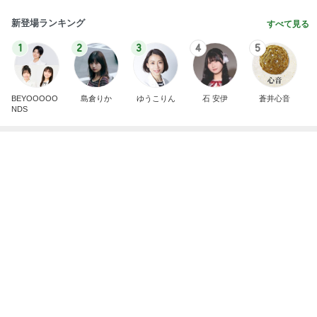
悲しすぎて立ち直れない。
クロオフィシャルブログPowered by Ameba
1日前
夢の頭バッグを改良していった結果
Amebaトピックス
2日前
明日は1人で
だいたひかるオフィシャルブログ Powered by Ame
1日前
ba