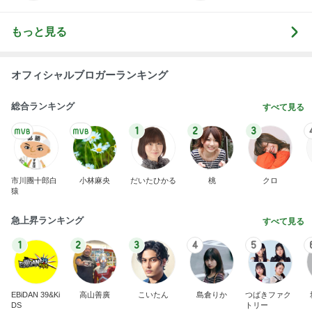
疲労MAXで取り入れているすっぽん
Amebaトピックス
2日前
横浜SOGOうまいもの大会
nanaオフィシャルブログ Powered by Ameba
11日前
堀ちえみの夫 メンマ入り納豆ごはん
Amebaトピックス
2日前
2026/07/28(K) 4本
何でかな？何でだろ？
11日前
長女の診断名で学校へ連絡した夫
Amebaトピックス
2日前