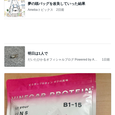
インターン面接3
四コマ戦士 パパ戦記
7日前
友人のカルティエ購入報告で凹み
Amebaトピックス
10時間前
記事を読む