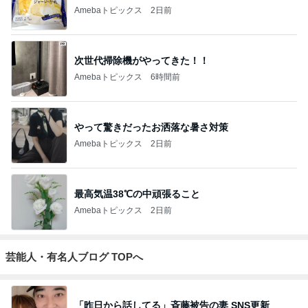
Amebaトピックス
2日前
次世代掃除機がやってきた！！
Amebaトピックス
6時間前
やって驚きだったお洒落な暑さ対策
Amebaトピックス
2日前
最高気温38℃の中頑張ること
Amebaトピックス
2日前
芸能人・有名人ブログ TOPへ
「昨日から話してる」斉藤被告の妻 SNS更新