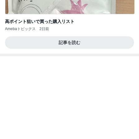
〆の大きなおにぎりが逆効果な写真
Amebaトピックス
2日前
あいのりクロ 図々しい人って、こういう人？
勝手に考察
2日前
過保護かと悩む娘のお祭り問題
Amebaトピックス
2日前
今週から停電が始まる?! 片山さつき大臣の警告がE
BS、RV、そしてGESARA宣言が⁈
心の道標【旧：ヤ～ベェのブログ】
16時間前
大地震のニュースを見て喋った母