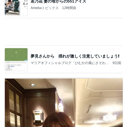
今日の家事スタイル！
堀ちえみオフィシャルブログ「hori-day」Powered
3日前
by Ameba
間違いない海老アボチーズの春巻き
Amebaトピックス
2日前
【ＮＴＴ】～【高松Ｇ】～【パイオラックス】～
【アルビス】お買い物～取引
株主優待を楽しんで～tasayuryのブログ
2日前
夜までぎっしりの展示会の仕事
Amebaトピックス
2日前