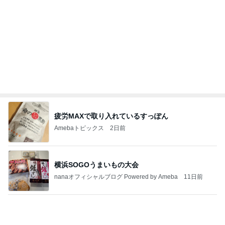
高ポイント狙いで買った購入リスト
Amebaトピックス
2日前
記事を読む
乳がんと思った結果は更年期障害
Amebaトピックス
2日前
20260803 鬼郁隊4人衆で中ちゃん釣行 写メ
中ちゃんのブログ
2日前