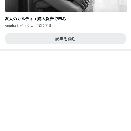
Amebaトピックス
1日前
《3年連続》瑶子さま 懇意の高級カーディーラー
協賛のイベントにご出席…宮内庁が懸念する“熱心
すぎ
hirokoの✿Love＆Awakening✿
9日前
早く開けたい可愛いオレンジの箱
Amebaトピックス
1日前