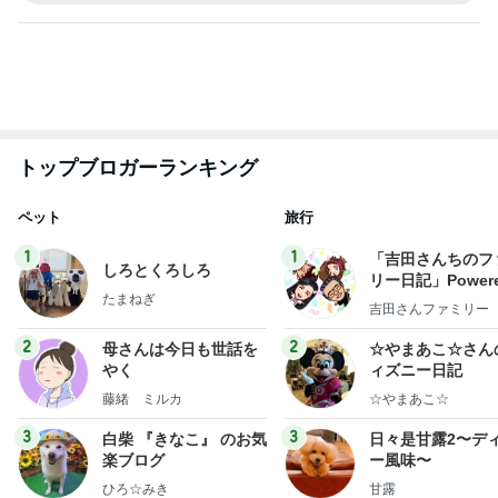
市川團十郎白
小林麻央
だいたひかる
桃
クロ
猿
急上昇ランキング
すべて見る
1
2
3
4
5
EBiDAN 39&Ki
高山善廣
こいたん
島倉りか
つばきファク
DS
トリー
新登場ランキング
すべて見る
1
2
3
4
5
BEYOOOOO
島倉りか
ゆうこりん
石 安伊
蒼井心音
NDS