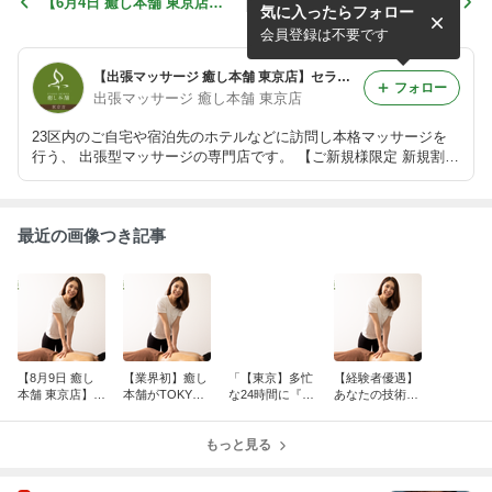
【6月4日 癒し本舗 東京店】
「【東京】多忙な24時間に
気に入ったらフォロー
セラピスト9名出勤！15時よ
『余白』を。カード決済でス
り受付開始♪
マートに整う夜。」
会員登録は不要です
【出張マッサージ 癒し本舗 東京店】セラピスト出勤ブログ
フォロー
出張マッサージ 癒し本舗 東京店
23区内のご自宅や宿泊先のホテルなどに訪問し本格マッサージを
行う、 出張型マッサージの専門店です。 【ご新規様限定 新規割】
公式LINEにご登録いただきますと、ご新規様に限り最大5,000円O
FF！ new＠iyashihonpo で検索をお願いいたします♪
最近の画像つき記事
【8月9日 癒し
【業界初】癒し
「【東京】多忙
【経験者優遇】
本舗 東京店】セ
本舗がTOKYO
な24時間に『余
あなたの技術
ラピスト6名出
MX「ええじゃ
白』を。カード
を、最高の報酬
勤！15時より受
ないか！！」に
決済でスマート
と環境で評価し
付開始♪
登場！✨
もっと見る
に整う夜。」
ます！