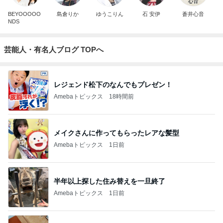
BEYOOOOO
島倉りか
ゆうこりん
石 安伊
蒼井心音
NDS
芸能人・有名人ブログ TOPへ
レジェンド松下のなんでもプレゼン！
Amebaトピックス
18時間前
メイクさんに作ってもらったレアな髪型
Amebaトピックス
1日前
半年以上探した住み替えを一旦終了
Amebaトピックス
1日前