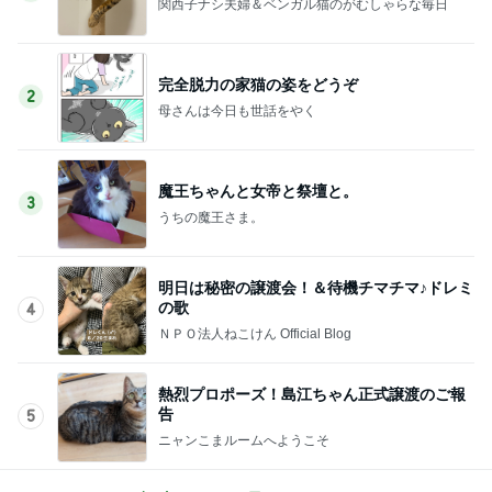
関西子ナシ夫婦＆ベンガル猫のがむしゃらな毎日
完全脱力の家猫の姿をどうぞ
2
母さんは今日も世話をやく
魔王ちゃんと女帝と祭壇と。
3
うちの魔王さま。
明日は秘密の譲渡会！＆待機チマチマ♪ドレミ
の歌
4
ＮＰＯ法人ねこけん Official Blog
熱烈プロポーズ！島江ちゃん正式譲渡のご報
告
5
ニャンこまルームへようこそ