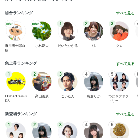
総合ランキング
すべて見る
1
2
3
市川團十郎白
小林麻央
だいたひかる
桃
クロ
猿
急上昇ランキング
すべて見る
1
2
3
4
5
EBiDAN 39&Ki
高山善廣
こいたん
島倉りか
つばきファク
DS
トリー
新登場ランキング
すべて見る
1
2
3
4
5