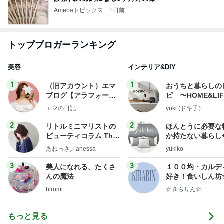
Amebaトピックス
1日前
トップブロガーランキング
美容
インテリア&DIY
1
1
（旧アカウント）エマ
おうちと暮らしの
ブログ【アラフォー会
ピ 〜HOME&LI
社売却セカンドライ
エマの日記
yuki (ドキ子）
フ】
2
2
リトルミニマリストの
ほんとうに必要な
ビューティコラム The
か持たない暮らし
little minimalist's bea
ep Life Simple
あねっさ／anessa
yukiko
uty colum
ンテリアのきろく
3
3
美人になれる、たくさ
１００均・カルデ
んの魔法
好き！食いしん坊
らりん☆のブログ
hiromi
☆きらりん☆
もっと見る