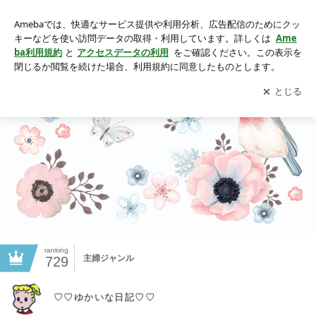
動画一覧｜♡♡ゆかいな日記♡♡
アプリをダウンロードして
ブログの更新通知
を受け取りまし
開く
ょう。
ranking
主婦ジャンル
729
♡♡ゆかいな日記♡♡