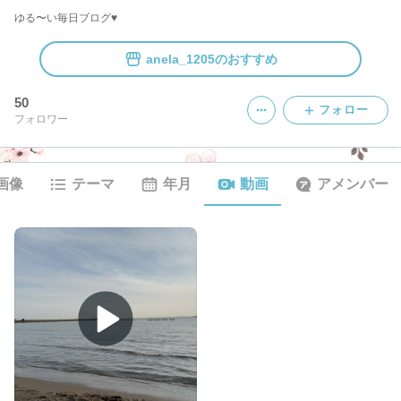
ゆる〜い毎日ブログ♥
anela_1205のおすすめ
50
フォロー
フォロワー
画像
テーマ
年月
動画
アメンバー