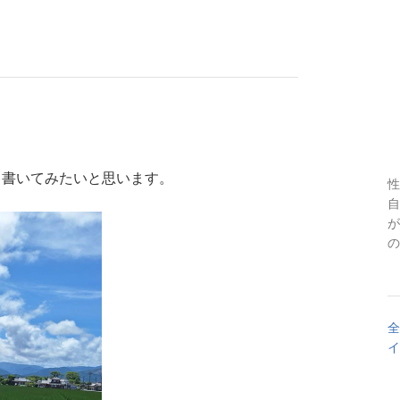
て書いてみたいと思います。
性
自
が
の
全
イ