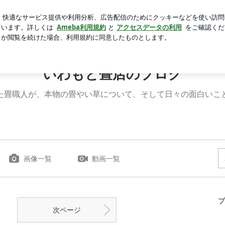
なフロアタイル
芸能人ブログ
人気ブログ
新規登録
いわもと畳店のブログ
た畳職人が、本物の畳やい草について、そして日々の面白いこ
画像一覧
動画一覧
プ
次ページ