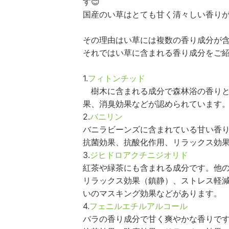
す😊
国産のい草はとても甘く清々しい香りが
その理由はい草には複数の香り成分が含
それではい草に含まれる香り成分をご紹
1.
フィトンチッド
樹木に含まれる成分で森林浴の香りと
果、消臭効果などが認められています
2.
バニリン
バニラビーンズに含まれている甘い香
抗菌効果、抗酸化作用、リラックス効
3.
ジヒドロアクチニジオリド
紅茶や緑茶にも含まれる成分です。他
リラックス効果（鎮静）、ストレス軽
いのマスキング効果などがあります。
4.
フェニルエチルアルコール
バラの香り成分で甘く爽やかな香りで