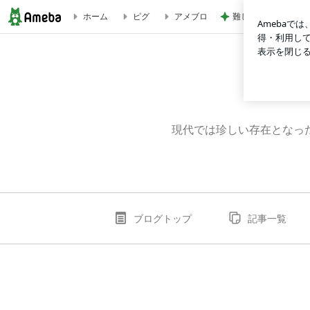
難しくて挫折しそう
ホーム
ピグ
アメブロ
いわもと畳店のブログ
現代では珍しい存在となっ
ブログトップ
記事一覧