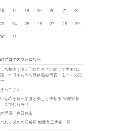
16
17
18
19
20
21
22
23
24
25
26
27
28
29
30
31
のブログのフォロワー
うち整体｜体と心に向き合い続けて生まれた
語 〜日本おうち整体協会代表・まーくの記
〜
きっこさん
いものを食べるほど楽しく痩せる|管理栄養
 まつむらちせ
鈴木畳店 春日井市
こだわり過ぎの石鹸屋 癒薬草工房福゜屋