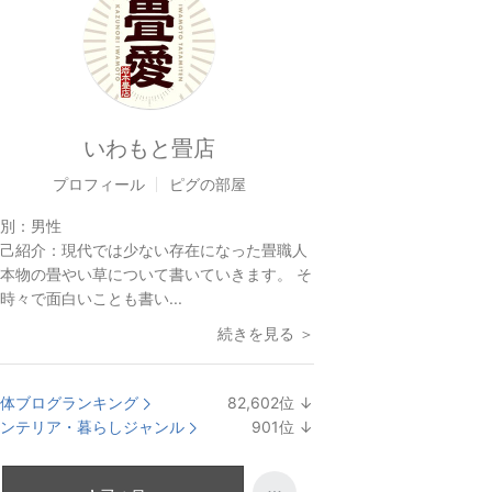
いわもと畳店
プロフィール
ピグの部屋
別：
男性
己紹介：
現代では少ない存在になった畳職人
本物の畳やい草について書いていきます。 そ
時々で面白いことも書い...
続きを見る ＞
体ブログランキング
82,602
位
↓
ラ
ンテリア・暮らしジャンル
901
位
↓
ン
ラ
キ
ン
ン
キ