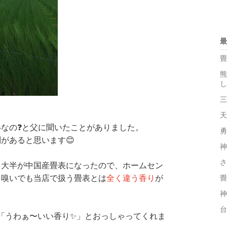
最
畳
熊
し
三
天
なの❓と父に聞いたことがありました。
勇
があると思います😊
神
さ
、大半が中国産畳表になったので、ホームセン
を嗅いでも当店で扱う畳表とは
全く違う香り
が
畳
神
台
が「うわぁ〜いい香り✨」とおっしゃってくれま