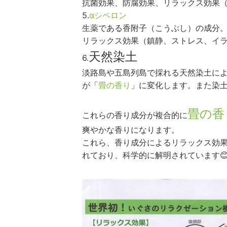
抗菌効果、防腐効果、リラックス効果
5.
αシペロン
生薬である香附子（こうぶし）の成分
リラックス効果（鎮静、ストレス、イ
天然染土
6.
淡路島や五島列島で採れる天然染土に
が「
畳の香り
」に変化します。また染
畳の香
これらの香り成分が複合的に
爽やかな香りになります。
これら、香り成分によるリラックス効
れており、科学的に解明されています