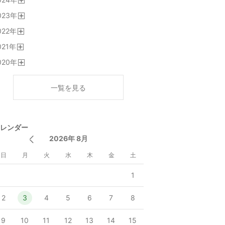
く
開
023
年
く
開
022
年
く
開
021
年
く
開
020
年
く
開
く
一覧を見る
レンダー
2026年 8月
日
月
火
水
木
金
土
1
2
3
4
5
6
7
8
9
10
11
12
13
14
15