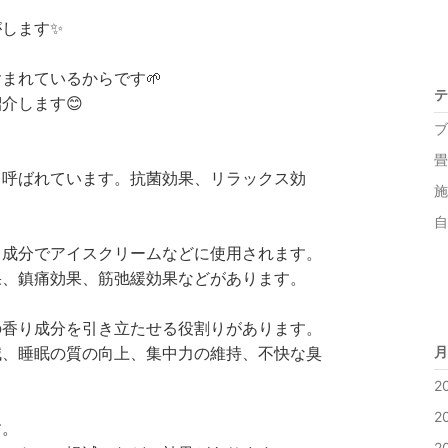
します✨
まれているからです🌱
テ
介します😊
ブ
畳 
呼ばれています。抗菌効果、リラックス効
施
。
自
り成分でアイスクリームなどに使用されます。
果、鎮痛効果、筋弛緩効果などがあります。
の香り成分を引き立たせる役割りがあります。
減、睡眠の質の向上、集中力の維持、不快な臭
月
2
2
す。
2