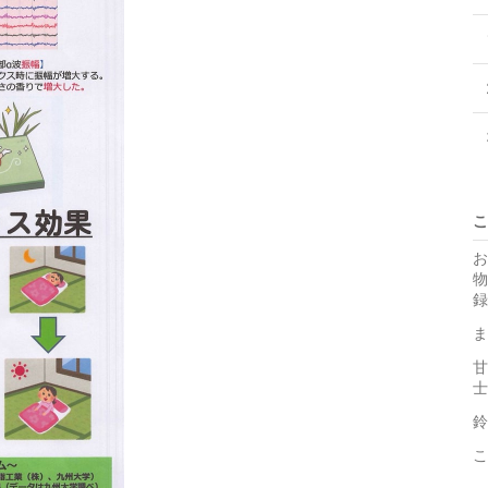
こ
お
物
録
ま
甘
士