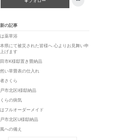
フォロー
グ
ン
下
グ
降
下
新の記事
降
は薬草浴
本県にて被災された皆様へ 心よりお見舞い申
上げます
田市K様邸置き畳納品
然い草畳表の仕入れ
者さくら
戸市北区I様邸納品
くらの病気
はフルオーダーメイド
戸市北区U様邸納品
風への備え