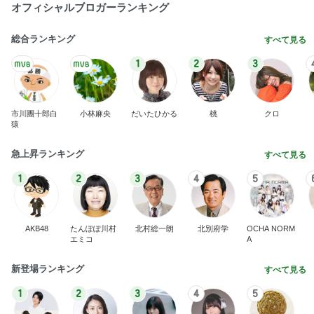
オフィシャルブロガーランキング
総合ランキング
すべて見る
1
2
3
市川團十郎白
小林麻央
だいたひかる
桃
クロ
猿
急上昇ランキング
すべて見る
1
2
3
4
5
AKB48
たんぽぽ川村
北村総一朗
北別府学
OCHA NORM
エミコ
A
新登場ランキング
すべて見る
1
2
3
4
5