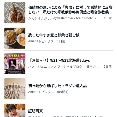
価値観の違いによる「失敗」に対して感情的に反省
しない 私だけの宗教仮称略称偶然と暗合教教義候
補
ムカシオナガザルのwesternblack brain stool2024
4日前
年（令和6）11月25日以来減酒断煙再開ムカシオナ
ガザル
残った牛すき煮と卵乗せ朝ご飯
Amebaトピックス
1日前
【お知らせ】9/21〜9/23北海道3days
パク・ジュニョン オフィシャルブログ 「日本の
2日前
心」 powered by Ameba
初っ端から飛ばしたマラソン購入品
Amebaトピックス
9時間前
証明写真