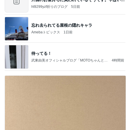
すよ
ht9299yzf祈りのブログ
5日前
忘れ去られてる屋根の隠れキャラ
Amebaトピックス
1日前
待ってる！
武東由美オフィシャルブログ「MOTOちゃんとの
4時間前
はっぴぃな毎日」Powered by Ameba