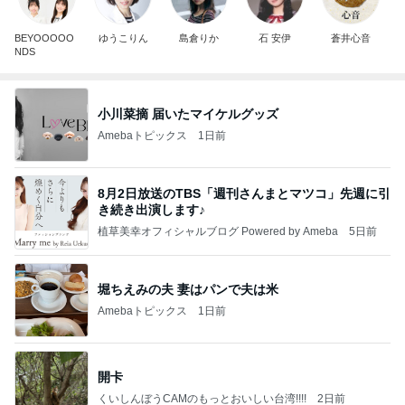
BEYOOOOO
ゆうこりん
島倉りか
石 安伊
蒼井心音
NDS
小川菜摘 届いたマイケルグッズ
Amebaトピックス
1日前
8月2日放送のTBS「週刊さんまとマツコ」先週に引
き続き出演します♪
植草美幸オフィシャルブログ Powered by Ameba
5日前
堀ちえみの夫 妻はパンで夫は米
Amebaトピックス
1日前
開卡
くいしんぼうCAMのもっとおいしい台湾!!!!
2日前