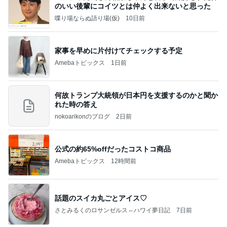
のいい後輩にコイツとは仲よく出来ないと思った
喋り場ならぬ語り場(仮)
10日前
家事を早めに片付けてチェックする予定
Amebaトピックス
1日前
何故トランプ大統領が日本円を支援するのかと聞か
れた時の答え
nokoarikonのブログ
2日前
公式の約65%offだったコストコ商品
Amebaトピックス
12時間前
話題のスイカ丸ごとアイス♡
さとみるくのロサンゼルス⇔ハワイ夢日記
7日前