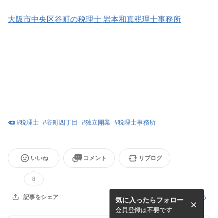
大阪市中央区谷町の税理士 岩本和真税理士事務所
#
税理士
#
谷町四丁目
#
独立開業
#
税理士事務所
いいね
コメント
リブログ
8
記事を報告する
記事をシェア
気に入ったらフォロー
会員登録は不要です