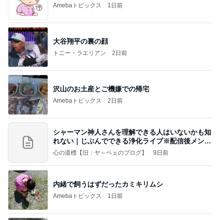
Amebaトピックス
1日前
大谷翔平の裏の顔
トニー・ラエリアン
2日前
沢山のお土産とご機嫌での帰宅
Amebaトピックス
2日前
シャーマン神人さんを理解できる人はいないかも知
れない｜じぶんでできる浄化ライブ※配信後メンバ
ー限
心の道標【旧：ヤ～ベェのブログ】
9日前
内緒で飼うはずだったカミキリムシ
Amebaトピックス
1日前