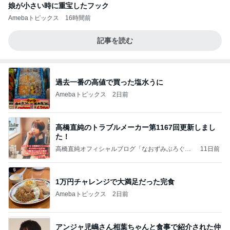
娘が小さい時に重宝したフック
Amebaトピックス
16時間前
記事を読む
過去一番の高値で買った塩水うに
Amebaトピックス
2日前
高橋直純のトラブルメーカー第1167回更新しまし
た！
高橋直純オフィシャルブログ「なおずみぶろぐ」
11日前
Powered by Ameba
1万円チャレンジで大満足だった完食
Amebaトピックス
2日前
アンジャ児嶋さん相葉ちゃんと食事で紹介された仲