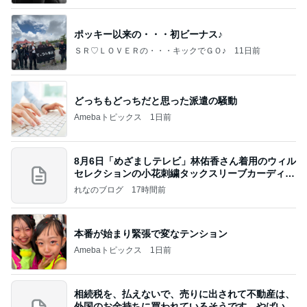
ポッキー以来の・・・初ビーナス♪
ＳＲ♡ＬＯＶＥＲの・・・キックでＧＯ♪
11日前
どっちもどっちだと思った派遣の騒動
Amebaトピックス
1日前
8月6日「めざましテレビ」林佑香さん着用のウィル
セレクションの小花刺繍タックスリーブカーディガ
ン
れなのブログ
17時間前
本番が始まり緊張で変なテンション
Amebaトピックス
1日前
相続税を、払えないで、売りに出されて不動産は、
外国のお金持ちに買われているそうです。やばいで