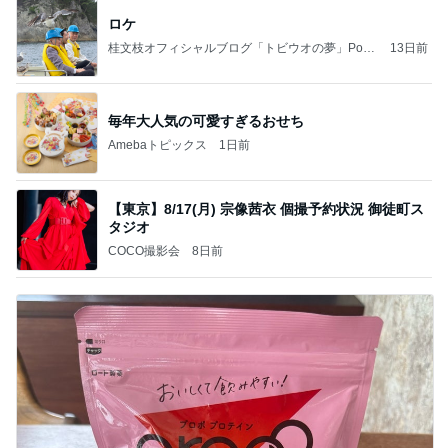
ロケ
桂文枝オフィシャルブログ「トビウオの夢」Pow
13日前
ered by Ameba
毎年大人気の可愛すぎるおせち
Amebaトピックス
1日前
【東京】8/17(月) 宗像茜衣 個撮予約状況 御徒町ス
タジオ
COCO撮影会
8日前