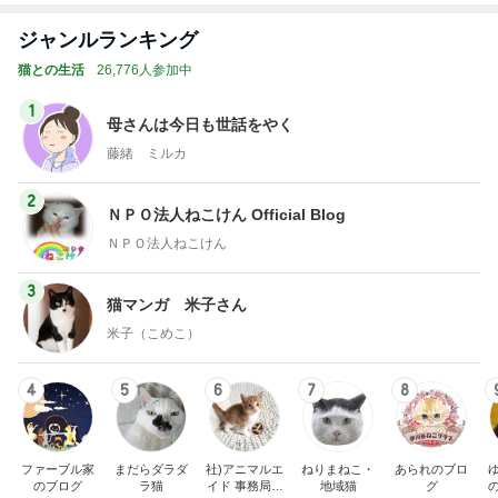
ジャンルランキング
猫との生活
26,776人参加中
1
母さんは今日も世話をやく
藤緒 ミルカ
2
ＮＰＯ法人ねこけん Official Blog
ＮＰＯ法人ねこけん
3
猫マンガ 米子さん
米子（こめこ）
4
5
6
7
8
ファーブル家
まだらダラダ
社)アニマルエ
ねりまねこ・
あられのブロ
のブログ
ラ猫
イド 事務局＆
地域猫
グ