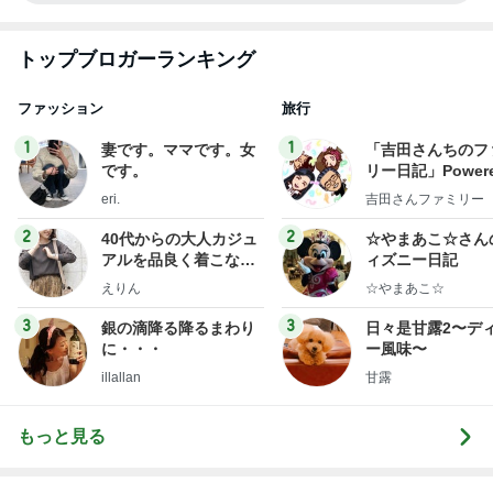
トップブロガーランキング
ファッション
旅行
1
1
妻です。ママです。女
「吉田さんちのフ
です。
リー日記」Powere
y Ameba 吉田さ
eri.
吉田さんファミリー
ミリーオフィシャ
ログ
2
2
40代からの大人カジュ
☆やまあこ☆さん
アルを品良く着こなす
ィズニー日記
ファッションブログ
えりん
☆やまあこ☆
3
3
銀の滴降る降るまわり
日々是甘露2〜デ
に・・・
ー風味〜
illallan
甘露
もっと見る