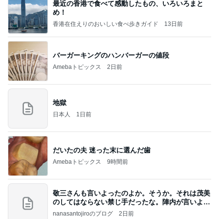
最近の香港で食べて感動したもの、いろいろまと
め！
香港在住えりのおいしい食べ歩きガイド
13日前
バーガーキングのハンバーガーの値段
Amebaトピックス
2日前
地獄
日本人
1日前
だいたの夫 迷った末に選んだ歯
Amebaトピックス
9時間前
敬三さんも言いよったのよか。そうか。それは茂美
のしてはならない禁じ手だったな。陣内が言いよる
のよ
nanasantojiroのブログ
2日前