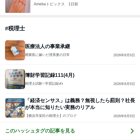
Amebaトピックス
1日前
#
税理士
医療法人の事業承継
開業医に嫁いだ理系妻の日常
2026年8月5日
簿財学習記録111(4月)
税理士試験✨学習記録✍
2026年8月5日
「経済センサス」は義務？無視したら罰則？社長
が本当に知りたい実務のリアル
【横浜市栄区の税理士】のブログ
2026年8月5日
このハッシュタグの記事を見る