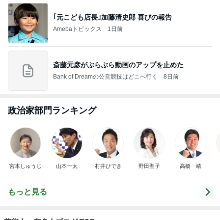
｢元こども店長｣加藤清史郎 喜びの報告
Amebaトピックス
1日前
斎藤元彦がぶらぶら動画のアップを止めた
Bank of Dreamの公営競技はどこへ行く
8日前
政治家部門ランキング
宮本しゅうじ
山本一太
村井ひでき
野田聖子
高橋 靖
もっと見る