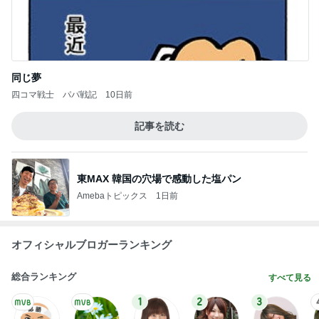
同じ夢
四コマ戦士 パパ戦記
10日前
記事を読む
東MAX 韓国の穴場で感動した塩パン
Amebaトピックス
1日前
オフィシャルブロガーランキング
総合ランキング
すべて見る
1
2
3