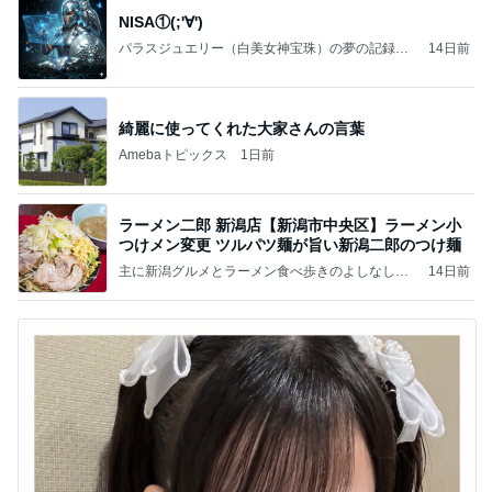
NISA①(;'∀')
パラスジュエリー（白美女神宝珠）の夢の記録
14日前
（続編）
綺麗に使ってくれた大家さんの言葉
Amebaトピックス
1日前
ラーメン二郎 新潟店【新潟市中央区】ラーメン小
つけメン変更 ツルパツ麺が旨い新潟二郎のつけ麺
主に新潟グルメとラーメン食べ歩きのよしなしご
14日前
と