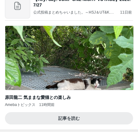
7/27
公式投稿まとめちゃいました。～HSJ＆UT&K.O.
11日前
～
原田龍二 気ままな愛猫との楽しみ
Amebaトピックス
11時間前
記事を読む