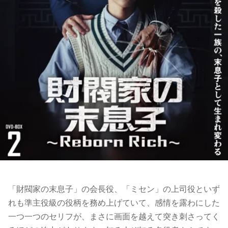
「財閥家の末息子」の会長役、「ミセン」の上司役といず
れも準主役級の役柄を務め上げていて、感情を露わにした
一つ一つのセリフが、まさに画面を越えて突き刺さってく