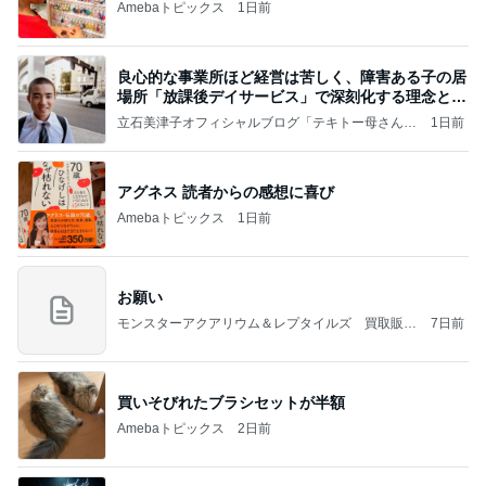
Amebaトピックス
1日前
良心的な事業所ほど経営は苦しく、障害ある子の居
場所「放課後デイサービス」で深刻化する理念と現
実の
立石美津子オフィシャルブログ「テキトー母さんの
1日前
すすめ」Powered by Ameba
アグネス 読者からの感想に喜び
Amebaトピックス
1日前
お願い
モンスターアクアリウム＆レプタイルズ 買取販売
7日前
情報
買いそびれたブラシセットが半額
Amebaトピックス
2日前