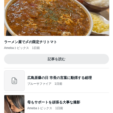
ラーメン屋で〆の限定チリトマト
Amebaトピックス
1日前
記事を読む
広島原爆の日 市長の言葉に動揺する総理
ブルーサファイア
1日前
母もサポートを頑張る大事な撮影
Amebaトピックス
1日前