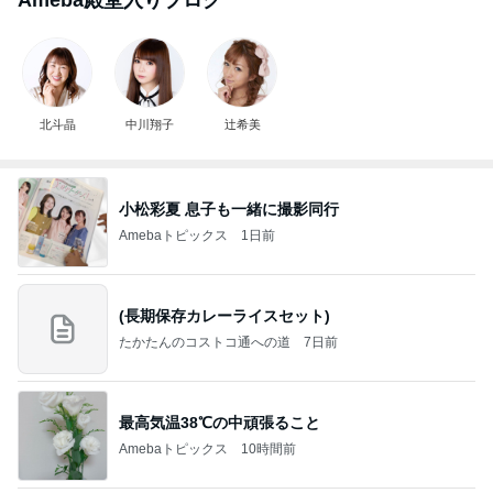
Ameba殿堂入りブログ
北斗晶
中川翔子
辻希美
小松彩夏 息子も一緒に撮影同行
Amebaトピックス
1日前
(長期保存カレーライスセット)
たかたんのコストコ通への道
7日前
最高気温38℃の中頑張ること
Amebaトピックス
10時間前