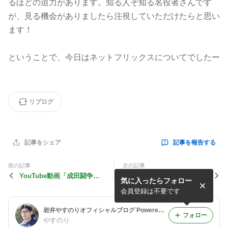
るほどの迫力があります。知る人ぞ知る名役者さんです
が、見る機会がありましたら注視していただけたらと思い
ます！
ということで、今日はネットフリックスについてでしたー
リブログ
記事を報告する
記事をシェア
前の記事
次の記事
YouTube動画「成田闘争の
県収用委員会会長襲撃事件を
気に入ったらフォロー
トラウマ～千葉県の土地収用
調べてみた
過去10年で1件のみ」をUPし
会員登録は不要です
ました
岩井やすのりオフィシャルブログ Powered by Ameba
フォロー
やすのり