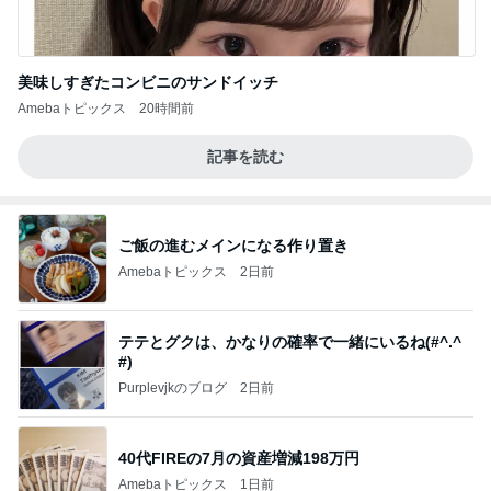
美味しすぎたコンビニのサンドイッチ
Amebaトピックス
20時間前
記事を読む
ご飯の進むメインになる作り置き
Amebaトピックス
2日前
テテとグクは、かなりの確率で一緒にいるね(#^.^
#)
Purplevjkのブログ
2日前
40代FIREの7月の資産増減198万円
Amebaトピックス
1日前