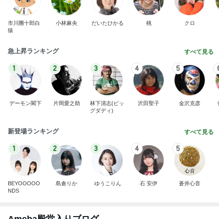
市川團十郎白
小林麻央
だいたひかる
桃
クロ
猿
急上昇ランキング
すべて見る
1
2
3
4
5
デーモン閣下
片岡愛之助
林下清志(ビッ
沢田聖子
金沢克彦
グダディ)
新登場ランキング
すべて見る
1
2
3
4
5
BEYOOOOO
島倉りか
ゆうこりん
石 安伊
蒼井心音
NDS