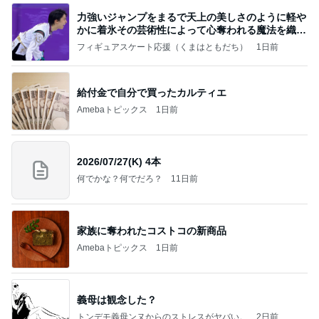
力強いジャンプをまるで天上の美しさのように軽や
かに着氷その芸術性によって心奪われる魔法を織り
なす
フィギュアスケート応援（くまはともだち）
1日前
給付金で自分で買ったカルティエ
Amebaトピックス
1日前
2026/07/27(K) 4本
何でかな？何でだろ？
11日前
家族に奪われたコストコの新商品
Amebaトピックス
1日前
義母は観念した？
トンデモ義母ンヌからのストレスがヤバい。
2日前