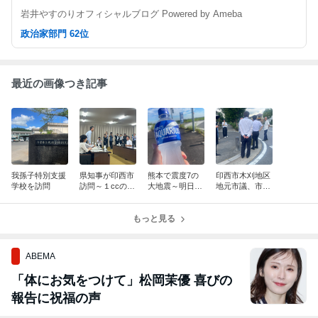
岩井やすのりオフィシャルブログ Powered by Ameba
政治家部門 62位
最近の画像つき記事
我孫子特別支援
県知事が印西市
熊本で震度7の
印西市木刈地区
学校を訪問
訪問～１ccのご
大地震～明日は
地元市議、市民
み拾い活動を取
わが身
らとともに現場
り上げる
立ち合い
もっと見る
ABEMA
「体にお気をつけて」松岡茉優 喜びの
報告に祝福の声