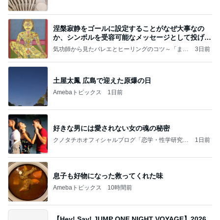
涅槃寂静をゴールに設定することがなぜ大事なの
か、シンボルを受容可能なメッセージとして投げる
ことが
気功師から見たバレエとヒーリングのコツ～「まと
3日前
いのば」ブログ
土屋太鳳 広島で迎えた原爆の日
Amebaトピックス
1日前
好きな男には愛されない女の魂の秘密
クノタチホオフィシャルブログ「恋学・性学研究
1日前
室」Powered by Ameba
息子も好物になった救ってくれた味
Amebaトピックス
10時間前
【Hey! Say! JUMP ONE NIGHT VOYAGE】2026.