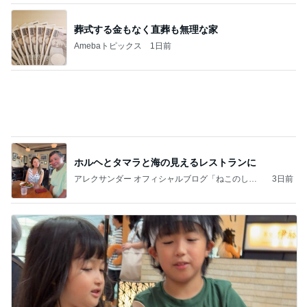
葬式する金もなく直葬も無理な家
Amebaトピックス
1日前
ホルヘとタマラと海の見えるレストランに
アレクサンダー オフィシャルブログ「ねこのしっ
3日前
ぽ欲しいな」Powered by Ameba