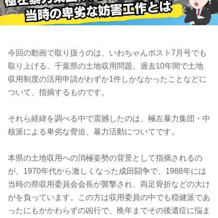
今回の動画で取り扱うのは、いわちゃんポスト7月号でも
取り上げる、千葉県の土地収用問題。過去10年間で土地
収用制度の活用申請がわずか1件しかなかったことなどに
ついて、指摘するものです。
それら経緯を調べる中で震撼したのは、極左暴力集団・中
核派による卑劣な脅迫、暴力活動についてです。
本県の土地収用への消極姿勢の背景として指摘されるの
が、1970年代から激しくなった成田闘争で、1988年には
当時の県収用委員会会長が襲撃され、両足骨折などの大け
がを負っています。この方は収用委員の中でも穏健派であ
ったにもかかわらずの凶行で、晩年までその後遺症に悩ま