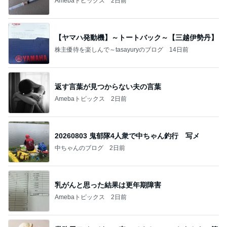
Amebaトピックス
2日前
【ヤマハ発動機】～トートバック～【三越伊勢丹】
株主優待を楽しんで～tasayuryのブログ
14日前
返す言葉が見つからない夫の言葉
Amebaトピックス
2日前
20260803 鬼郁隊4人衆で中ちゃん釣行 写メ
中ちゃんのブログ
2日前
乳がんと思った結果は更年期障害
Amebaトピックス
2日前