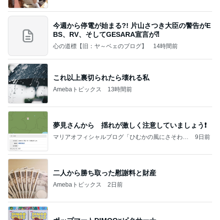
今週から停電が始まる?! 片山さつき大臣の警告がE
BS、RV、そしてGESARA宣言が⁈
心の道標【旧：ヤ～ベェのブログ】
14時間前
これ以上裏切られたら壊れる私
Amebaトピックス
13時間前
夢見さんから 揺れが激しく注意していましょう❗️
マリアオフィシャルブログ「ひむかの風にさそわれ
9日前
て」Powered by Ameba
二人から勝ち取った慰謝料と財産
Amebaトピックス
2日前