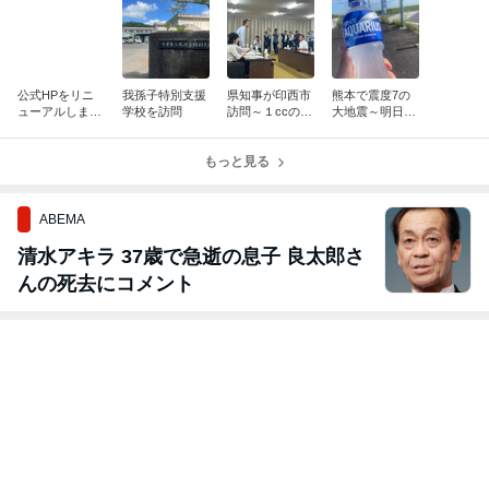
公式HPをリニ
我孫子特別支援
県知事が印西市
熊本で震度7の
ューアルしまし
学校を訪問
訪問～１ccのご
大地震～明日は
た！
み拾い活動を取
わが身
り上げる
もっと見る
ABEMA
清水アキラ 37歳で急逝の息子 良太郎さ
んの死去にコメント