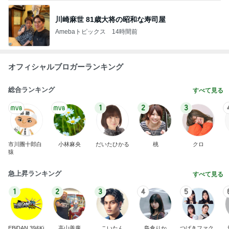
川崎麻世 81歳大将の昭和な寿司屋
Amebaトピックス
14時間前
オフィシャルブロガーランキング
総合ランキング
すべて見る
1
2
3
市川團十郎白
小林麻央
だいたひかる
桃
クロ
猿
急上昇ランキング
すべて見る
1
2
3
4
5
EBiDAN 39&Ki
高山善廣
こいたん
島倉りか
つばきファク