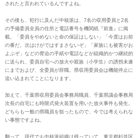
されたと言われているんですよね。
その後も、犯行に及んだ中核派は、7名の収用委員と2名
の予備委員全員の住所と電話番号を機関紙『前進』に掲
載。「委員をやめないと命の保証はしない」「今度はお前
の番だ。次はけがではすまさないぞ」「家族にも被害がお
よぶぞ」などの脅迫の手紙や電話などが組織的かつ継続的
に送られ、委員自宅への放火や親族（小学生）の誘拐未遂
にまでおよび、全委員が辞職。県収用委員会は機能停止に
追い込まれてことになります。
加えて、千葉県収用委員会事務局職員、千葉県議会事務局
次長の自宅にも時限式発火装置を用いた放火事件も発生。
どちらも一般の県職員を狙ったもので、今では考えられな
い事態ですよね。
翻って、現代でも中核派組織は残っていて、東京都杉並区