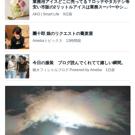
業務用アイスどこに売ってる？ロッテやタカナシ等
安い市販の2リットルアイスは業務スーパーやシャ
トレ
AKO | Smart Life
9日前
團十郎 娘のリクエストの蕎麦屋
Amebaトピックス
13時間前
今日の服装 ブログ読んでくれてて嬉しい瞬間。
桃オフィシャルブログ Powered by Ameba
1日前