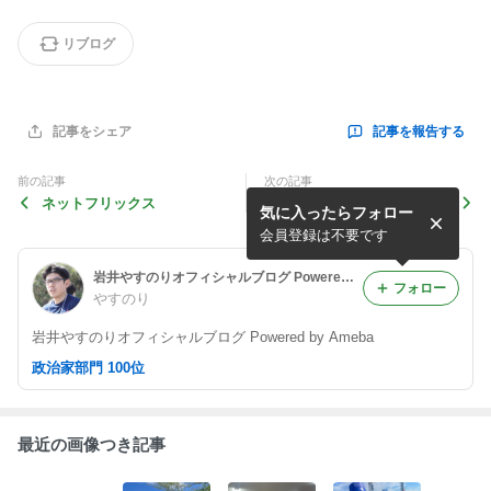
リブログ
記事を報告する
記事をシェア
前の記事
次の記事
ネットフリックス
日本VSブラジルの一戦は3対
気に入ったらフォロー
2で日本の勝利と予想！
会員登録は不要です
岩井やすのりオフィシャルブログ Powered by Ameba
フォロー
やすのり
岩井やすのりオフィシャルブログ Powered by Ameba
政治家部門 100位
最近の画像つき記事