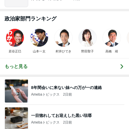
政治家部門ランキング
若谷正巳
山本一太
村井ひでき
野田聖子
高橋 靖
もっと見る
8年間会いに来ない妹への万が一の連絡
Amebaトピックス
2日前
一目惚れしてお迎えした黒い琺瑯
Amebaトピックス
2日前