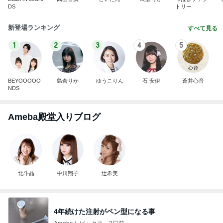
DS
トリー
新登場ランキング
すべて見る
1
2
3
4
5
BEYOOOOO
島倉りか
ゆうこりん
石 安伊
蒼井心音
NDS
Ameba殿堂入りブログ
北斗晶
中川翔子
辻希美
4年続けた注射がペン型になる事