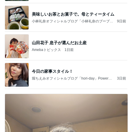
美味しいお茶とお菓子で。母とティータイム
小林礼奈オフィシャルブログ「小林礼奈のブーブー
9日前
ブログ」Powered by Ameba
山田花子 息子が選んだお土産
Amebaトピックス
1日前
今日の家事スタイル！
堀ちえみオフィシャルブログ「hori-day」Powered
3日前
by Ameba