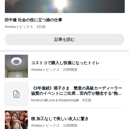
田中健 社会の役に立つ娘の仕事
Amebaトピックス
2日前
記事を読む
コストコで購入し快適になったトイレ
Amebaトピックス
22時間前
《3年連続》瑶子さま 懇意の高級カーディーラー
協賛のイベントにご出席…宮内庁が懸念する“熱心
すぎ
hirokoの✿Love＆Awakening✿
9日前
桃 加工なしで美しい友人に驚き
Amebaトピックス
12時間前