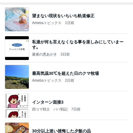
望まない現状をいちいち軌道修正
Amebaトピックス
1日前
私達が何も言えなくなる事を楽しみにしていまー
す｡
最後の悪あがき
3日前
最高気温30℃を超えた日のクマ牧場
Amebaトピックス
2日前
インターン面接3
四コマ戦士 パパ戦記
7日前
30分以上迷い後悔した夕飯の品