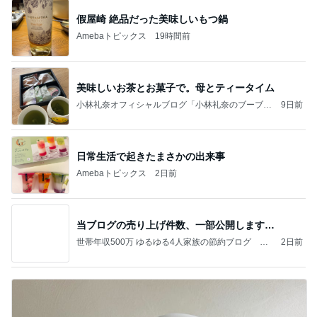
假屋崎 絶品だった美味しいもつ鍋
Amebaトピックス
19時間前
美味しいお茶とお菓子で。母とティータイム
小林礼奈オフィシャルブログ「小林礼奈のブーブー
9日前
ブログ」Powered by Ameba
日常生活で起きたまさかの出来事
Amebaトピックス
2日前
当ブログの売り上げ件数、一部公開します…
世帯年収500万 ゆるゆる4人家族の節約ブログ 〜
2日前
ケチ旦那と金銭感覚マヒ嫁の日々〜