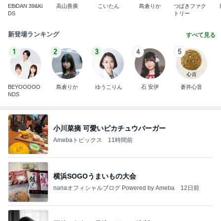
EBiDAN 39&Ki
高山善廣
こいたん
島倉りか
つばきファク
DS
トリー
新登場ランキング
すべて見る
1
2
3
4
5
BEYOOOOO
島倉りか
ゆうこりん
石 安伊
蒼井心音
NDS
小川菜摘 可愛いピカチュウバーガー
Amebaトピックス
11時間前
横浜SOGOうまいもの大会
nanaオフィシャルブログ Powered by Ameba
12日前