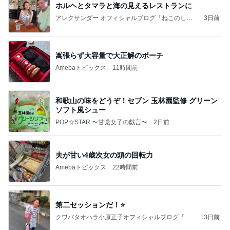
ホルヘとタマラと海の見えるレストランに
アレクサンダー オフィシャルブログ「ねこのしっ
3日前
ぽ欲しいな」Powered by Ameba
嵩張らず大容量で大正解のポーチ
Amebaトピックス
11時間前
和歌山の味をどうぞ！セブン 玉林園監修 グリーン
ソフト風シュー
POP☆STAR 〜甘党女子の戯言〜
2日前
夫が甘い4歳次女の頭の回転力
Amebaトピックス
22時間前
第二セッションだ！⭐️
クワバタオハラ小原正子オフィシャルブログ「女
13日前
前。」powered by Ameba