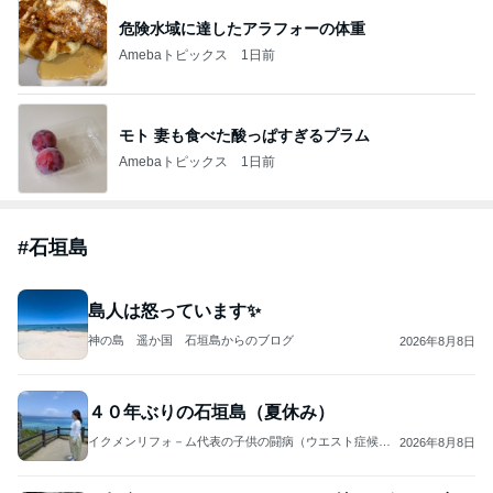
危険水域に達したアラフォーの体重
Amebaトピックス
1日前
モト 妻も食べた酸っぱすぎるプラム
Amebaトピックス
1日前
#
石垣島
島人は怒っています✨
神の島 遥か国 石垣島からのブログ
2026年8月8日
４０年ぶりの石垣島（夏休み）
イクメンリフォ－ム代表の子供の闘病（ウエスト症候
2026年8月8日
群）に全力投球のブログ