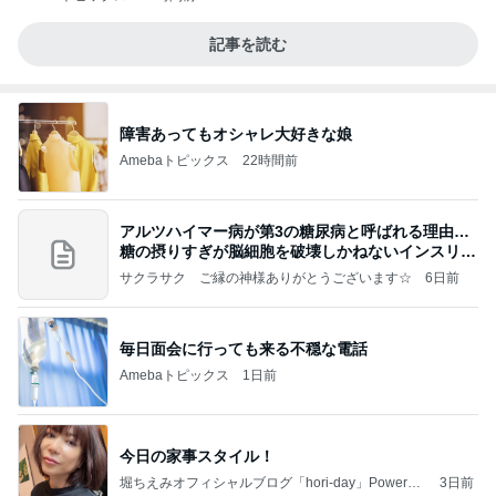
記事を読む
障害あってもオシャレ大好きな娘
Amebaトピックス
22時間前
アルツハイマー病が第3の糖尿病と呼ばれる理由…
糖の摂りすぎが脳細胞を破壊しかねないインスリン
の恐
サクラサク ご縁の神様ありがとうございます☆
6日前
毎日面会に行っても来る不穏な電話
Amebaトピックス
1日前
今日の家事スタイル！
堀ちえみオフィシャルブログ「hori-day」Powered
3日前