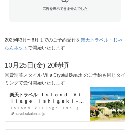
広告を表示できませんでした
2025年3月〜6月までのご予約受付を
楽天トラベル
・
じゃ
らんネット
で開始いたします
10月25日(金) 20時頃
※貸別荘スタイル Villa Crystal Beach のご予約も同じタイ
ミングて受付開始いたします
楽天トラベル: Ｉｓｌａｎｄ Ｖｉ
ｌｌａｇｅ Ｉｓｈｉｇａｋｉ－ｊ
ｉｍａ ＜石垣島＞ 宿泊予約
Ｉｓｌａｎｄ Ｖｉｌｌａｇｅ Ｉｓｈｉｇａｋｉ－ｊｉｍａ ＜石垣島＞の設備・アメニティ情報: 総部屋数2室。館内設備: 露天風呂、禁煙ルーム、展望風呂。部屋設備・備品: テレビ、衛星放送、インターネット接続(無線LAN形式)、湯沸かしポット、お茶セット、冷蔵庫、ドライヤー、ＣＤプレイヤ－、個別空調、洗浄機付トイレ、他。Ｉｓｌａｎｄ Ｖｉｌｌａｇｅ Ｉｓｈｉｇ…
travel.rakuten.co.jp