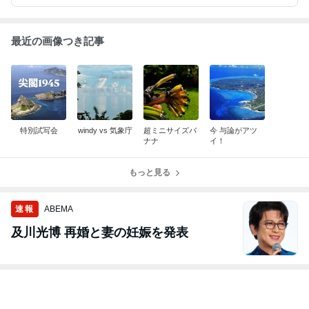
最近の画像つき記事
特別試写会
windy vs 気象庁
超ミニサイズバ
今 与論がアツ
ナナ
イ！
もっと見る
速報
ABEMA
及川光博 再婚と妻の妊娠を発表