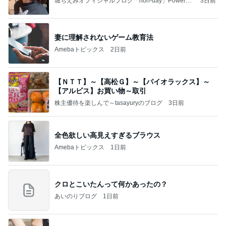
堀ちえみオフィシャルブログ「hori-day」Powered
3日前
by Ameba
妻に理解されないゲーム教育法
Amebaトピックス
2日前
【ＮＴＴ】～【高松Ｇ】～【パイオラックス】～
【アルビス】お買い物～取引
株主優待を楽しんで～tasayuryのブログ
3日前
全色欲しい高見えすぎるブラウス
Amebaトピックス
1日前
クロとこいたんって何かあったの？
あいのりブログ
1日前