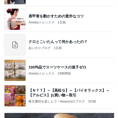
by Ameba
肩甲骨を動かすための意外なコツ
Amebaトピックス
1日前
クロとこいたんって何かあったの？
あいのりブログ
1日前
100均品でスーツケースの迷子ゼロ
Amebaトピックス
24時間前
【ＮＴＴ】～【高松Ｇ】～【パイオラックス】～
【アルビス】お買い物～取引
株主優待を楽しんで～tasayuryのブログ
3日前