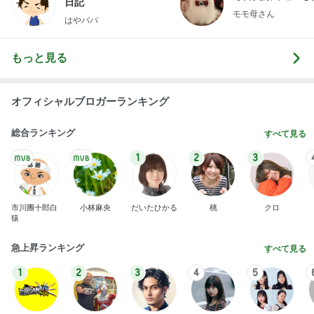
日記
モモ母さん
はやパパ
もっと見る
オフィシャルブロガーランキング
総合ランキング
すべて見る
1
2
3
市川團十郎白
小林麻央
だいたひかる
桃
クロ
猿
急上昇ランキング
すべて見る
1
2
3
4
5