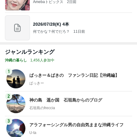
Amebaトピックス
2日前
2026/07/28(K) 4本
何でかな？何でだろ？
11日前
ジャンルランキング
沖縄の暮らし
1,456人参加中
1
ぱっきー＆ぱきの ファンラン日記【沖縄編】
ぱっきー
2
神の島 遥か国 石垣島からのブログ
石垣島のfreccia
3
アラフォーシングル男の自由気ままな沖縄ライフ
U-ta