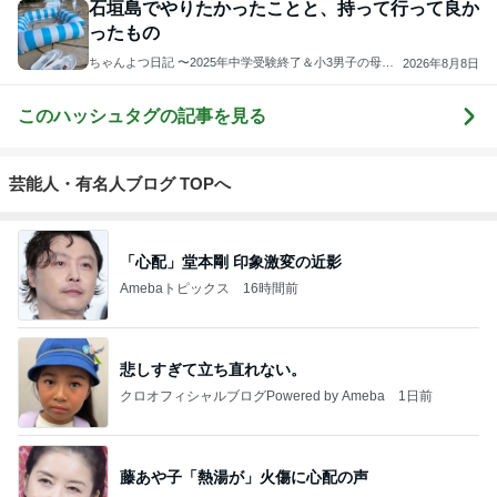
石垣島でやりたかったことと、持って行って良か
ったもの
ちゃんよつ日記 〜2025年中学受験終了＆小3男子の母
2026年8月8日
旅行・中受・資産運用などの記録〜
このハッシュタグの記事を見る
芸能人・有名人ブログ TOPへ
「心配」堂本剛 印象激変の近影
Amebaトピックス
16時間前
悲しすぎて立ち直れない。
クロオフィシャルブログPowered by Ameba
1日前
藤あや子「熱湯が」火傷に心配の声