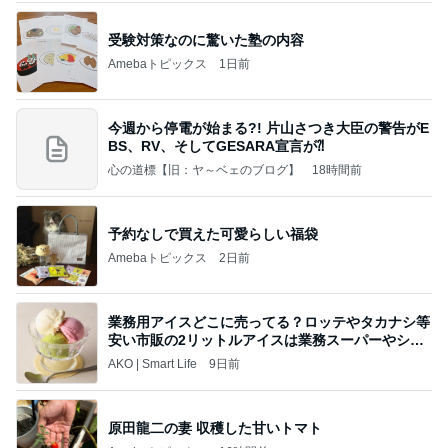
受験対策なのに驚いた塾の内容
Amebaトピックス
1日前
今週から停電が始まる?! 片山さつき大臣の警告がE
BS、RV、そしてGESARA宣言が⁈
心の道標【旧：ヤ～ベェのブログ】
18時間前
予約なしで買えた可愛らしい福袋
Amebaトピックス
2日前
業務用アイスどこに売ってる？ロッテやタカナシ等
安い市販の2リットルアイスは業務スーパーやシャ
トレ
AKO | Smart Life
9日前
原田龍二の妻 収穫した甘いトマト