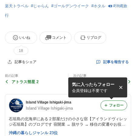
楽天トラベル
#
じゃらん
#
ゴールデンウイーク
#
ホタル
#
沖縄旅
行
いいね
コメント
リブログ
18
記事を報告する
記事をシェア
前の記事
次の記事
アトラス彗星 2
アトラス彗星
気に入ったらフォロー
会員登録は不要です
Island Village Ishigaki-jima
フォロー
Island Village Ishigaki-jima
石垣島の北海岸にある２部屋だけの小さな宿【アイランドヴィレッ
ジ石垣島】のブログです 宿開業 → 脱サラ → 移住の変遷やお役立
ち島情報までいろいろ書き留めていますのでよろしければ覗いてみ
沖縄の暮らしジャンル 23位
てください