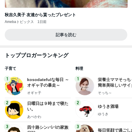
秋吉久美子 友達から貰ったプレゼント
Amebaトピックス
1日前
記事を読む
トップブロガーランキング
子育て
料理
1
1
kosodatefulな毎日 ～
栄養士ママそっち
オギャ子の暴走～
簡単美味しいサイ
献立
オギャ子
そっち～
2
2
日曜日は９時まで寝た
ゆうき酒場
い。
ゆうき
あべかわ
3
3
四十路シンパパの家族
毎日笑顔で過ごし