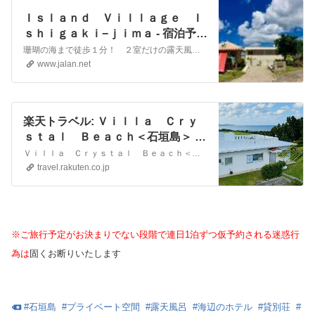
Ｉｓｌａｎｄ Ｖｉｌｌａｇｅ Ｉ
ｓｈｉｇａｋｉ−ｊｉｍａ - 宿泊予約
は【じゃらんnet】
珊瑚の海まで徒歩１分！ ２室だけの露天風呂付き客室で特別な体験/じゃらんならお得な期間限定プランや直前割引情報が満載。当日／直前のオンライン予約もOK。Ｉｓｌａｎｄ Ｖｉｌｌａｇｅ Ｉｓｈｉｇａｋｉ−ｊｉｍａの宿泊予約は国内最大級の旅行情報サイト＜じゃらん＞
www.jalan.net
楽天トラベル: Ｖｉｌｌａ Ｃｒｙ
ｓｔａｌ Ｂｅａｃｈ＜石垣島＞ 宿
泊予約
Ｖｉｌｌａ Ｃｒｙｓｔａｌ Ｂｅａｃｈ＜石垣島＞の設備・アメニティ情報: 総部屋数1室。館内設備: 露天風呂、禁煙ルーム、展望風呂。部屋設備・備品: テレビ、衛星放送、ビデオデッキ、インターネット接続(無線LAN形式)、湯沸かしポット、お茶セット、冷蔵庫、ドライヤー、アイロン、ＣＤプレイヤ－、他。Ｖｉｌｌａ Ｃｒｙｓｔａｌ Ｂｅａｃｈ＜石垣島＞の宿泊予約は【…
travel.rakuten.co.jp
※ご旅行予定がお決まりでない段階で連日1泊ずつ仮予約される迷惑行
為は
固くお断りいたします
#
石垣島
#
プライベート空間
#
露天風呂
#
海辺のホテル
#
貸別荘
#