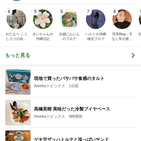
4
5
6
7
8
わたなべ こう
きいちゃんの
主婦にんにん
ハルミの沖縄
浮舟Blog－子
しろうの自遊
沖縄日記
のブログ
移住ブログ
なし年の差夫
人ブログ『ゴ
婦「幸せの作
ールはFEEL G
り方」in沖縄
OOD』
もっと見る
現地で買ったパサパサ食感のタルト
Amebaトピックス
1日前
高橋英樹 美味だった冷製ブイヤベース
Amebaトピックス
9時間前
ゲキ甘ザッハトルテと塩っぱいサンド