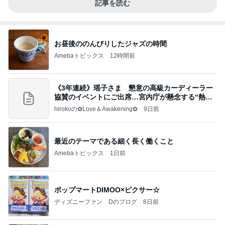
記事を読む
お昼後ののんびりしたジャズの時間
Amebaトピックス
12時間前
《3年連続》瑶子さま 懇意の高級カーディーラー
協賛のイベントにご出席…宮内庁が懸念する“熱心
すぎ
hirokoの✿Love＆Awakening✿
9日前
最近のテーマである細く長く働くこと
Amebaトピックス
1日前
ポップマートDIMOO×ピクサー☆
ディズニーファン Dのブログ
8日前